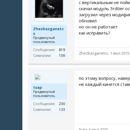
с вертикальным не пой
скачал модуль 3rdtier.o
загрузил через модифи
обновил
но он не работает
Zhezkazganetc
как исправить?
s
Продвинутый
пользователь
Сообщения:
819
Zhezkazganetcs
,
1 июл 2015
Симпатии:
109
по этому вопросу, наве
не каждый кинется став
tsap
Продвинутый
пользователь
Сообщения:
230
Симпатии:
133
tsap
,
2 июл 2015