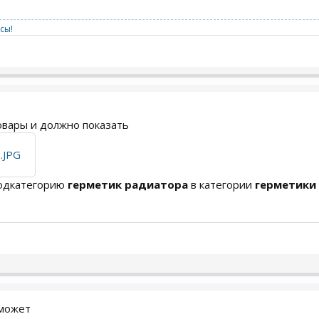
сы!
овары и должно показать
подкатегорию
герметик радиатора
в категории
герметики
оможет