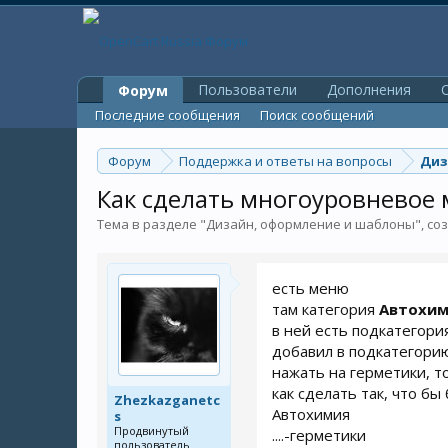
Пользователи
Дополнения
O
Форум
Последние сообщения
Поиск сообщений
Форум
Поддержка и ответы на вопросы
Диз
Как сделать многоуровневое
Тема в разделе "
Дизайн, оформление и шаблоны
", с
есть меню
там категория
Автохи
в ней есть подкатегори
добавил в подкатегор
нажать на герметики, т
как сделать так, что б
Zhezkazganetc
Автохимия
s
Продвинутый
....-герметики
пользователь