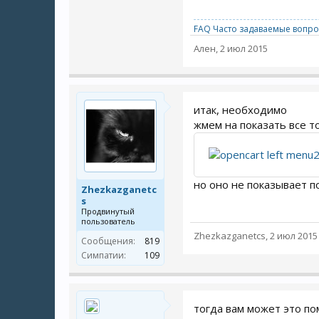
FAQ Часто задаваемые вопро
Ален
,
2 июл 2015
итак, необходимо
жмем на показать все т
но оно не показывает 
Zhezkazganetc
s
Продвинутый
пользователь
Zhezkazganetcs
,
2 июл 2015
Сообщения:
819
Симпатии:
109
тогда вам может это п