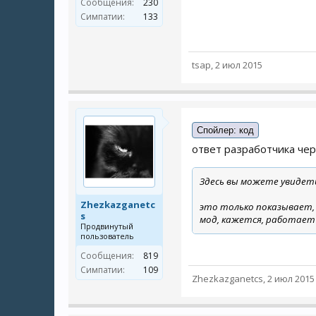
Сообщения:
230
Симпатии:
133
tsap
,
2 июл 2015
Спойлер:
код
ответ разработчика чер
Здесь вы можете увидеть
Zhezkazganetc
это только показывает, 3
s
мод, кажется, работает
Продвинутый
пользователь
Сообщения:
819
Симпатии:
109
Zhezkazganetcs
,
2 июл 2015