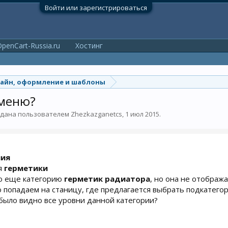
Войти или зарегистрироваться
penCart-Russia.ru
Хостинг
айн, оформление и шаблоны
 меню?
оздана пользователем
Zhezkazganetcs
,
1 июл 2015
.
мия
я
герметики
ию еще категорию
герметик радиатора
, но она не отобража
о попадаем на станицу, где предлагается выбрать подкатег
ы было видно все уровни данной категории?