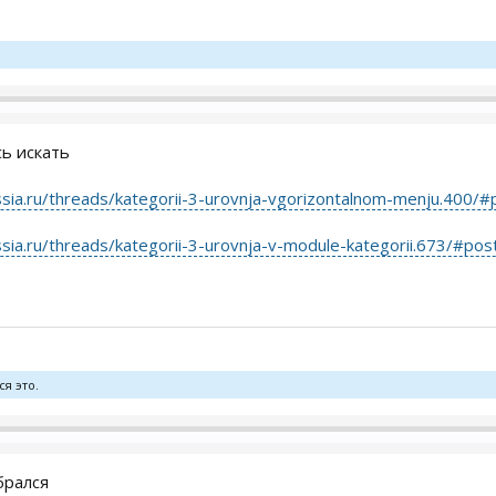
ь искать
ssia.ru/threads/kategorii-3-urovnja-vgorizontalnom-menju.400/
ssia.ru/threads/kategorii-3-urovnja-v-module-kategorii.673/#po
я это.
брался