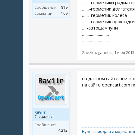
........-герметики радиато
Сообщения:
819
........-герметик двигателя
Симпатии:
109
........-герметик колеса
........-герметик проклад
.....-автошампуни
....-........................
....-........................
Zhezkazganetcs
,
1 июл 2015
на данном сайте поиск 
на сайте opencart.com п
Ravilr
Специалист
Сообщения:
4.212
Нужные модули и модификат