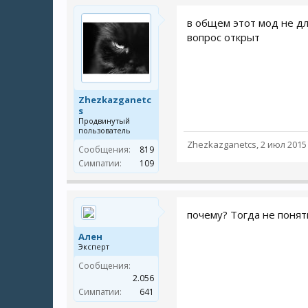
в общем этот мод не д
вопрос открыт
Zhezkazganetc
s
Продвинутый
пользователь
Zhezkazganetcs
,
2 июл 2015
Сообщения:
819
Симпатии:
109
почему? Тогда не понят
Ален
Эксперт
Сообщения:
2.056
Симпатии:
641