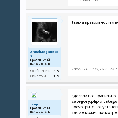
tsap
а правильно ли я в
Zhezkazganetc
s
Продвинутый
пользователь
Zhezkazganetcs
,
2 июл 2015
Сообщения:
819
Симпатии:
109
сделали все правильно
category.php
и
categor
tsap
посмотрите лог установ
Продвинутый
пользователь
так же можно посмотре