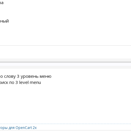
ра
очный
по слову 3 уровень меню
оиск по 3 level menu
оры для OpenCart 2x