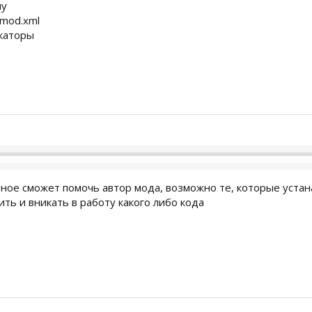
му
cmod.xml
каторы
рное сможет помочь автор мода, возможно те, которые уста
ить и вникать в работу какого либо кода