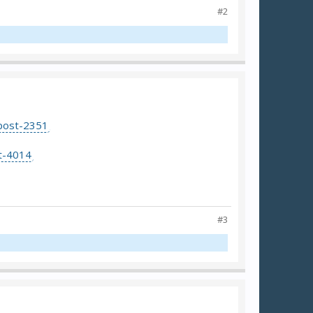
#2
#post-2351
st-4014
#3