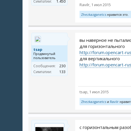
Симпатии:
1.450
Ravilr
,
1 июл 2015
Zhezkazganetcs
нравится это.
вы наверное не пыталис
для горизонтального
tsap
http://forum.opencart-ru
Продвинутый
пользователь
для вертикального
http://forum.opencart-ru
Сообщения:
230
Симпатии:
133
tsap
,
1 июл 2015
Zhezkazganetcs
и
Ravilr
нравитс
с горизонтальным разо