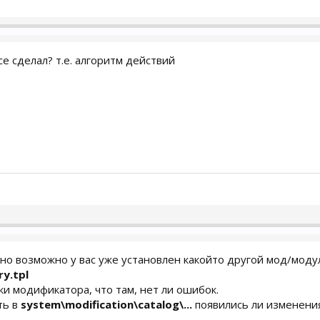
се сделал? т.е. алгоритм действий
, но возможно у вас уже установлен какойто другой мод/мо
y.tpl
ки модификатора, что там, нет ли ошибок.
ть в
system\modification\catalog\...
появились ли изменени