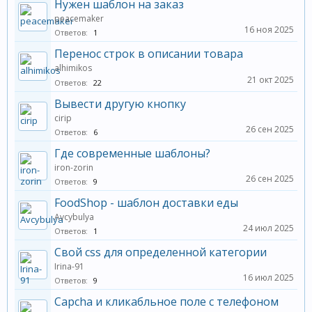
Нужен шаблон на заказ
peacemaker
16 ноя 2025
Ответов:
1
Перенос строк в описании товара
alhimikos
21 окт 2025
Ответов:
22
Вывести другую кнопку
cirip
26 сен 2025
Ответов:
6
Где современные шаблоны?
iron-zorin
26 сен 2025
Ответов:
9
FoodShop - шаблон доставки еды
Avcybulya
24 июл 2025
Ответов:
1
Свой css для определенной категории
Irina-91
16 июл 2025
Ответов:
9
Capcha и кликабльное поле с телефоном