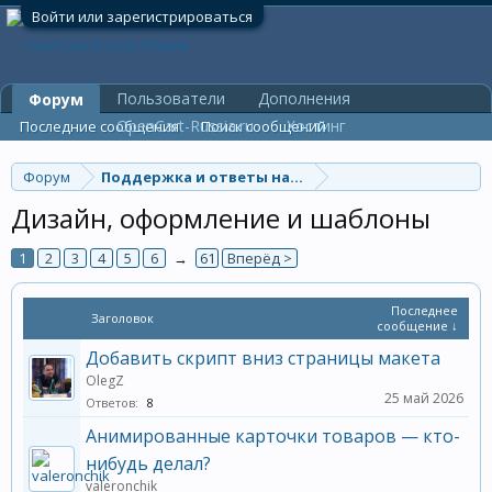
Войти или зарегистрироваться
Пользователи
Дополнения
Форум
OpenCart-Russia.ru
Хостинг
Последние сообщения
Поиск сообщений
Форум
Поддержка и ответы на вопросы
Дизайн, оформление и шаблоны
1
2
3
4
5
6
→
61
Вперёд >
Последнее
Заголовок
сообщение ↓
Добавить скрипт вниз страницы макета
OlegZ
25 май 2026
Ответов:
8
Анимированные карточки товаров — кто-
нибудь делал?
valeronchik