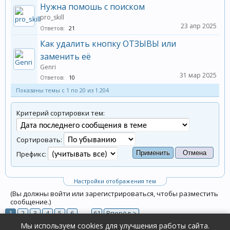
Нужна помошь с поиском
pro_skill
23 апр 2025
Ответов:
21
Как удалить кнопку ОТЗЫВЫ или
заменить её
Genri
31 мар 2025
Ответов:
10
Показаны темы с 1 по 20 из 1.204
Критерий сортировки тем:
Сортировать:
Префикс:
Настройки отображения тем
(Вы должны войти или зарегистрироваться, чтобы разместить
сообщение.)
1
2
3
4
5
6
→
61
Вперёд >
Мы используем cookies для улучшения работы сайта.