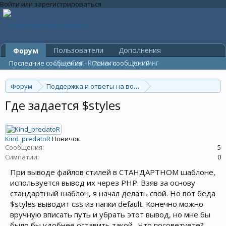
Войти или зарегистрироваться
Пользователи
Дополнения
Форум
OpenCart-Russia.ru
Хостинг
Последние сообщения
Поиск сообщений
Форум
Поддержка и ответы на вопросы
Дизайн, оформление и шаблоны
Где задается $styles
Kind_predatoR
Новичок
Сообщения:
5
Симпатии:
0
При выводе файлов стилей в СТАНДАРТНОМ шаблоне,
используется вывод их через PHP. Взяв за основу
стандартный шаблон, я начал делать свой. Но вот беда
$styles выводит css из папки default. Конечно можно
вручную вписать путь и убрать этот вывод, но мне бы
было бы удобнее оставить такой . Что посоветуете?