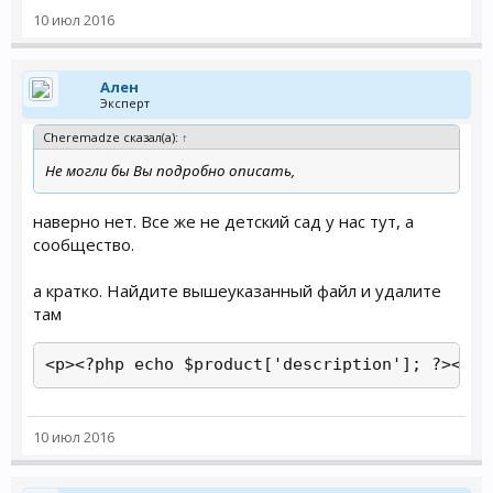
10 июл 2016
Ален
Эксперт
Cheremadze сказал(а):
↑
Не могли бы Вы подробно описать,
наверно нет. Все же не детский сад у нас тут, а
сообщество.
а кратко. Найдите вышеуказанный файл и удалите
там
<p><?php echo $product['description']; ?></p>
10 июл 2016