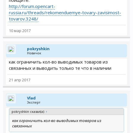
http://forum.opencart-
russia.ru/threads/rekomenduemye-tovary-zavisimost-
tovarov.3248/
10 мар 2017
pokryshkin
Новичок
как ограничить кол-во выводимых товаров из
связанных и выводить только те что в наличии
21 апр 2017
Vlad
Эксперт
pokryshkin сказал(а):
↑
как ограничить кол-во выводимых товаров из
связанных