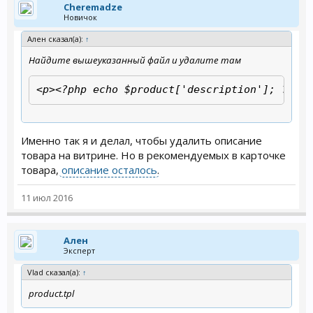
Cheremadze
Новичок
Ален сказал(а):
↑
Найдите вышеуказанный файл и удалите там
<p><?php echo $product['description']; ?></p
Именно так я и делал, чтобы удалить описание
товара на витрине. Но в рекомендуемых в карточке
товара,
описание осталось
.
11 июл 2016
Ален
Эксперт
Vlad сказал(а):
↑
product.tpl