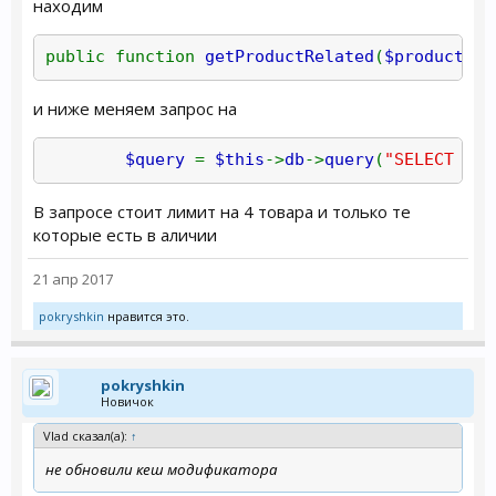
находим
public function
getProductRelated
(
$product_id
и ниже меняем запрос на
$query
=
$this
->
db
->
query
(
"SELECT * 
В запросе стоит лимит на 4 товара и только те
которые есть в аличии
21 апр 2017
pokryshkin
нравится это.
pokryshkin
Новичок
Vlad сказал(а):
↑
не обновили кеш модификатора