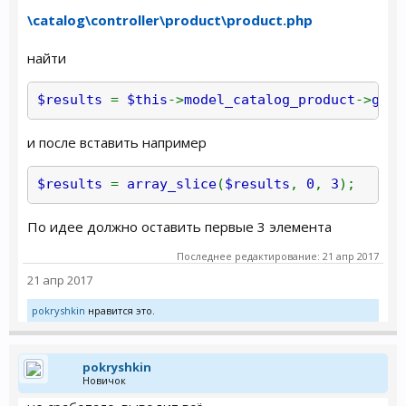
\catalog\controller\product\product.php
найти
$results
=
$this
->
model_catalog_product
->
getP
и после вcтавить например
$results
=
array_slice
(
$results
,
0
,
3
);
По идее должно оставить первые 3 элемента
Последнее редактирование:
21 апр 2017
21 апр 2017
pokryshkin
нравится это.
pokryshkin
Новичок