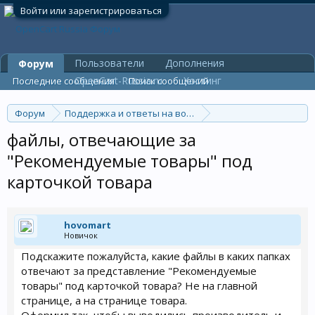
Войти или зарегистрироваться
Пользователи
Дополнения
Форум
OpenCart-Russia.ru
Хостинг
Последние сообщения
Поиск сообщений
Форум
Поддержка и ответы на вопросы
Дизайн, оформление и шаблоны
файлы, отвечающие за
"Рекомендуемые товары" под
карточкой товара
hovomart
Новичок
Подскажите пожалуйста, какие файлы в каких папках
отвечают за представление "Рекомендуемые
товары" под карточкой товара? Не на главной
странице, а на странице товара.