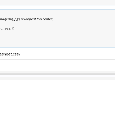
image/bg.jpg') no-repeat top center;
sans-serif;
esheet.css?