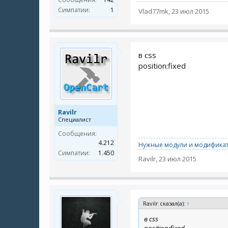
Симпатии:
1
Vlad77mk
,
23 июл 2015
в css
position:fixed
Ravilr
Специалист
Сообщения:
4.212
Нужные модули и модификат
Симпатии:
1.450
Ravilr
,
23 июл 2015
Ravilr сказал(а):
↑
в css