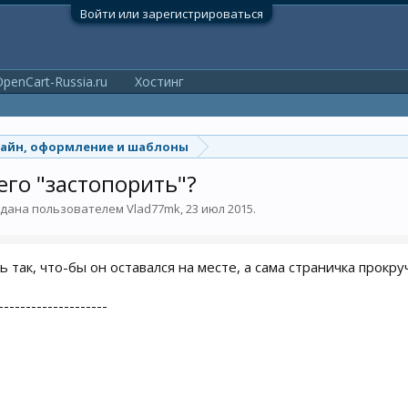
Войти или зарегистрироваться
penCart-Russia.ru
Хостинг
айн, оформление и шаблоны
его "застопорить"?
оздана пользователем
Vlad77mk
,
23 июл 2015
.
 так, что-бы он оставался на месте, а сама страничка прокру
--------------------