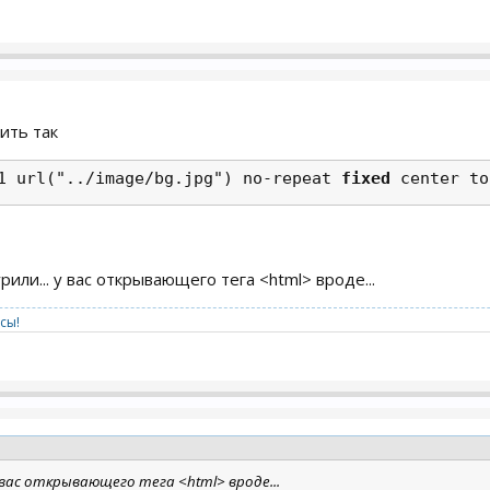
ить так
1 url("../image/bg.jpg") no-repeat 
fixed 
center to
или... у вас открывающего тега <html> вроде...
сы!
 вас открывающего тега <html> вроде...