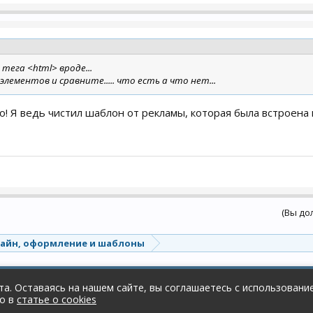
ега <html> вроде...
ементов и сравните..... что есть а что нет...
о! Я ведь чистил шаблон от рекламы, которая была встроена к
(Вы до
айн, оформление и шаблоны
а. Оставаясь на нашем сайте, вы соглашаетесь с использованием
но в
статье о cookies