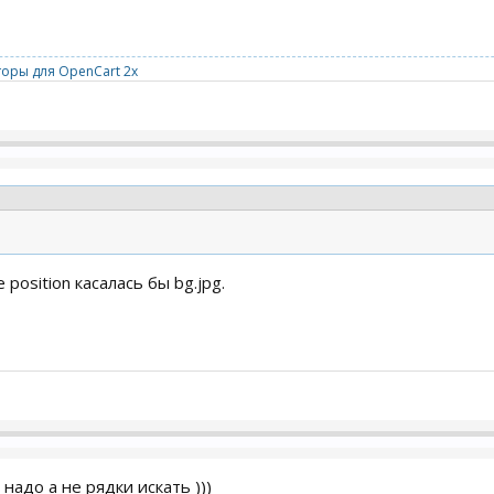
оры для OpenCart 2x
position касалась бы bg.jpg.
надо а не рядки искать )))