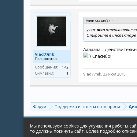
Ален сказал(а):
↑
у вас
нет
открывающего т
Откройте в инспекторе эл
Ааааааа... Действительн
Vlad77mk
Спасибо!
Пользователь
Сообщения:
142
Симпатии:
1
Vlad77mk
,
23 июл 2015
Форум
Поддержка и ответы на вопросы
Диз
Russian (RU)
Мы используем cookies для улучшения работы сайт
Forum software by XenForo™
© 2010-2018 XenForo Ltd.
то должны покинуть сайт. Более подробно описа
Перевод:
XF-Russia.ru