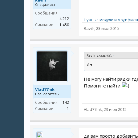
Ravilr
Специалист
Сообщения:
4.212
Нужные модули и модификат
Симпатии:
1.450
Ravilr
,
23 июл 2015
Ravilr сказал(а):
↑
да
Не могу найти рядки где 
Помогите найти
Vlad77mk
Пользователь
Сообщения:
142
Симпатии:
1
Vlad77mk
,
23 июл 2015
да вам просто добавить 