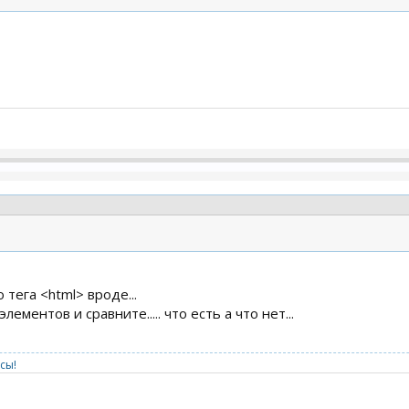
тега <html> вроде...
ементов и сравните..... что есть а что нет...
сы!