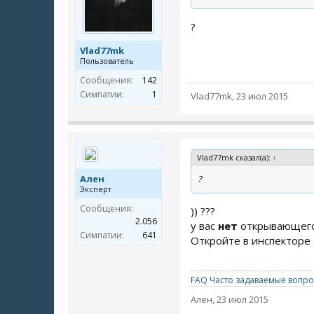
?
Vlad77mk
Пользователь
Сообщения:
142
Симпатии:
1
Vlad77mk
,
23 июл 2015
Vlad77mk сказал(а):
↑
Ален
?
Эксперт
Сообщения:
)) ???
2.056
у вас
нет
открывающего 
Симпатии:
641
Откройте в инспекторе эл
FAQ Часто задаваемые вопро
Ален
,
23 июл 2015