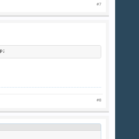
#7
p;
#8