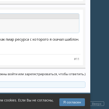
ак пиар ресурса с которого я скачал шаблон.
#11
лжны войти или зарегистрироваться, чтобы ответить.)
Обратная связь
Помощь
Главная
 cookies. Если Вы не согласны,
Условия и правила
Политика конфиденциальности
Я согласен
Вверх