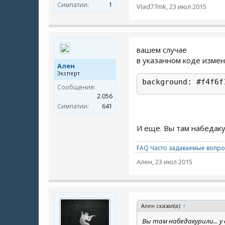
Симпатии:
1
Vlad77mk
,
23 июл 2015
вашем случае
в указанном коде измен
Ален
Эксперт
background: #f4f6f
Сообщения:
2.056
Симпатии:
641
И еще. Вы там набедакур
FAQ Часто задаваемые вопро
Ален
,
23 июл 2015
Ален сказал(а):
↑
Вы там набедакурили... у