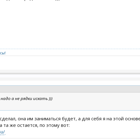
сы!
адо а не рядки искать )))
 сделал, она им заниматься будет, а для себя я на этой осно
 та же остается, по этому вот:
su/