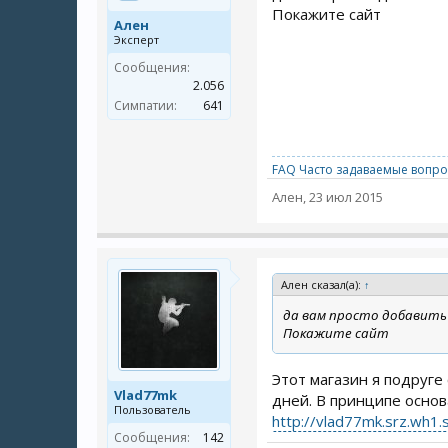
Покажите сайт
Ален
Эксперт
Сообщения:
2.056
Симпатии:
641
FAQ Часто задаваемые вопро
Ален
,
23 июл 2015
Ален сказал(а):
↑
да вам просто добавить н
Покажите сайт
Этот магазин я подруге
Vlad77mk
дней. В принципе основа
Пользователь
http://vlad77mk.srz.wh1.
Сообщения:
142