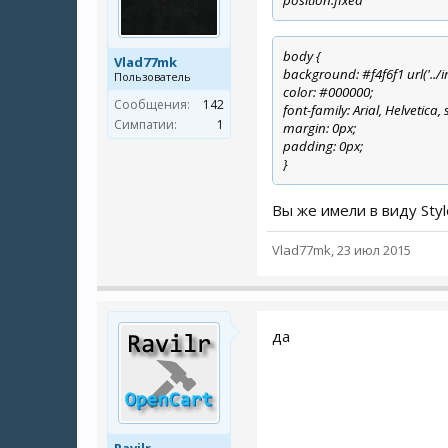
position:fixed
body {
Vlad77mk
background: #f4f6f1 url('../
Пользователь
color: #000000;
Сообщения:
142
font-family: Arial, Helvetica, 
Симпатии:
1
margin: 0px;
padding: 0px;
}
Вы же имели в виду Styl
Vlad77mk
,
23 июл 2015
да