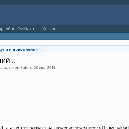
penCart-Russia.ru
Хостинг
ули и дополнения
ий ..
ьзователем
Saturn
,
20 июл 2015
.
.1. стал устанавливать расширение через меню. Папку upload