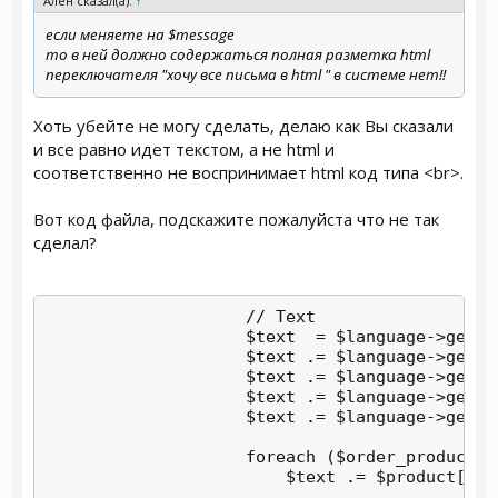
Ален сказал(а):
↑
если меняете на $message
то в ней должно содержаться полная разметка html
переключателя "хочу все письма в html " в системе нет!!
Хоть убейте не могу сделать, делаю как Вы сказали
и все равно идет текстом, а не html и
соответственно не воспринимает html код типа <br>.
Вот код файла, подскажите пожалуйста что не так
сделал?
                    // Text

                    $text  = $language->get('
                    $text .= $language->get('
                    $text .= $language->get('
                    $text .= $language->get('
                    $text .= $language->get('
                    foreach ($order_product_q
                        $text .= $product['qu