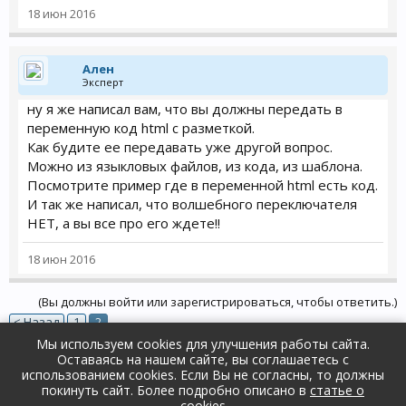
                    // Send to additional aler
18 июн 2016
                    $emails = explode(',', $t
                    foreach ($emails as $email
                        if ($email && filter_
Ален
Эксперт
                            $mail->setTo($emai
                            $mail->send();

ну я же написал вам, что вы должны передать в
                        }

переменную код html с разметкой.
                    }

Как будите ее передавать уже другой вопрос.
                }

Можно из языкловых файлов, из кода, из шаблона.
            }

Посмотрите пример где в переменной html есть код.
            // If order status is not 0 then 
И так же написал, что волшебного переключателя
            if ($order_info['order_status_id'
НЕТ, а вы все про его ждете!!
                $language = new Language($ord
                $language->load($order_info['
18 июн 2016
                $language->load('mail/order');
                $subject = sprintf($language-
(Вы должны войти или зарегистрироваться, чтобы ответить.)
< Назад
1
2
                $message  = $language->get('t
Мы используем cookies для улучшения работы сайта.
                $message .= $language->get('t
Оставаясь на нашем сайте, вы соглашаетесь с
Форум
Поддержка и ответы на вопросы
использованием cookies. Если Вы не согласны, то должны
                $order_status_query = $this->
Общие вопросы
покинуть сайт. Более подробно описано в
статье о
Russian (RU)
Обратная связь
Помощь
cookies