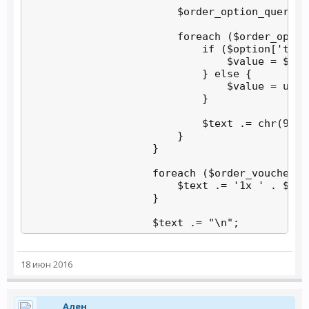
                        $order_option_query =
                        foreach ($order_optio
                            if ($option['type
                                $value = $opti
                            } else {

                                $value = utf8
                            }

                            $text .= chr(9) .
                        }

                    }

                    foreach ($order_voucher_q
                        $text .= '1x ' . $vou
                    }

                    $text .= "\n";

                    $text .= $language->get('
18 июн 2016
                    foreach ($order_total_que
                        $text .= $total['titl
                    }

Ален