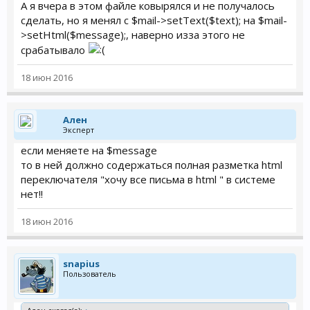
А я вчера в этом файле ковырялся и не получалось
сделать, но я менял с $mail->setText($text); на $mail-
>setHtml($message);, наверно изза этого не
срабатывало
18 июн 2016
Ален
Эксперт
если меняете на $message
то в ней должно содержаться полная разметка html
переключателя "хочу все письма в html " в системе
нет!!
18 июн 2016
snapius
Пользователь