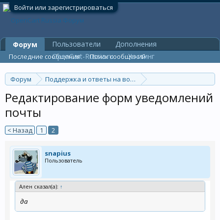
Войти или зарегистрироваться
Пользователи
Дополнения
Форум
OpenCart-Russia.ru
Хостинг
Последние сообщения
Поиск сообщений
Форум
Поддержка и ответы на вопросы
Общие вопросы
Редактирование форм уведомлений
почты
< Назад
1
2
snapius
Пользователь
Ален сказал(а):
↑
да