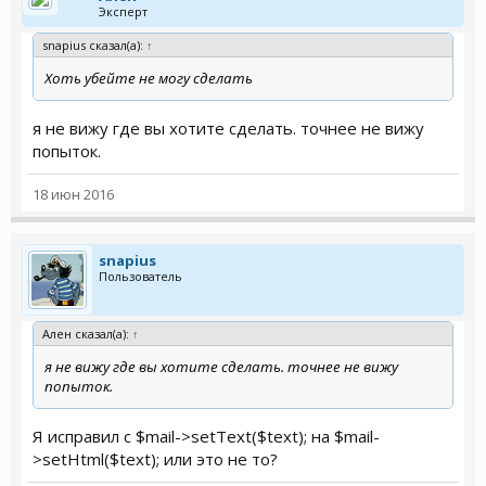
Эксперт
                    $text .= "\n";

snapius сказал(а):
↑
                    if ($order_info['comment']
Хоть убейте не могу сделать
                        $text .= $language->g
                        $text .= $order_info[
                    }

я не вижу где вы хотите сделать. точнее не вижу
попыток.
                    $mail = new Mail();

                    $mail->protocol = $this->
18 июн 2016
                    $mail->parameter = $this-
                    $mail->smtp_hostname = $t
                    $mail->smtp_username = $t
                    $mail->smtp_password = ht
snapius
                    $mail->smtp_port = $this-
Пользователь
                    $mail->smtp_timeout = $th
                    $mail->setTo($this->confi
Ален сказал(а):
↑
                    $mail->setFrom($this->con
я не вижу где вы хотите сделать. точнее не вижу
                    $mail->setSender(html_ent
попыток.
                    $mail->setSubject(html_en
                    $mail->setHtml($this->loa
                    $mail->setHtml($text);

Я исправил с $mail->setText($text); на $mail-
                    $mail->send();

>setHtml($text); или это не то?