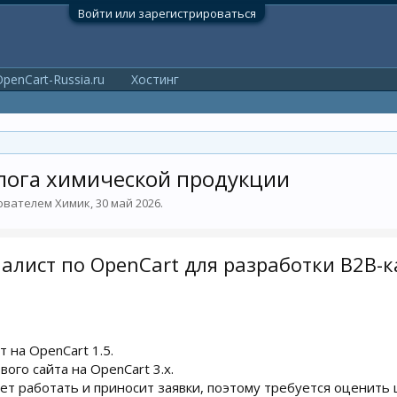
Войти или зарегистрироваться
penCart-Russia.ru
Хостинг
лога химической продукции
зователем
Химик
,
30 май 2026
.
иалист по OpenCart для разработки B2B-
 на OpenCart 1.5.
вого сайта на OpenCart 3.x.
ет работать и приносит заявки, поэтому требуется оценить