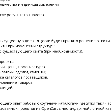
оличества и единицы измерения.
сле результатов поиска).
ть существующие URL (если будет принято решение о части
екты при изменении структуры.
ю существующего сайта (при необходимости).
проекта:
тки, цены, номенклатура).
заявки, сделки, клиенты).
зка каталогов поставщиков.
новление товаров.
озиций.
ющего опыт работы с крупными каталогами (десятки тысяч то
зованных проектов на OpenCart с нестандартной логикой ка