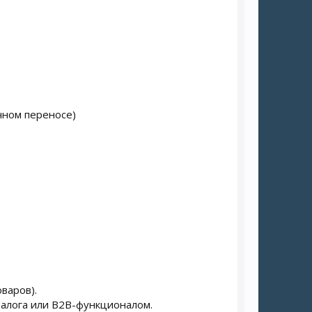
чном переносе)
варов).
талога или B2B-функционалом.