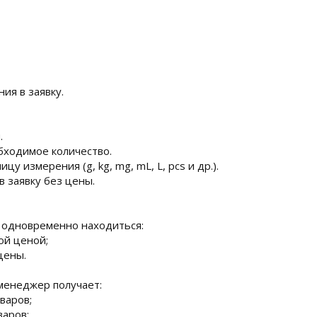
ия в заявку.
.
бходимое количество.
цу измерения (g, kg, mg, mL, L, pcs и др.).
в заявку без цены.
 одновременно находиться:
ой ценой;
цены.
менеджер получает:
варов;
варов;