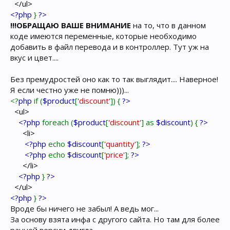
</ul>
<?php
}
?>
!!!ОБРАЩАЮ ВАШЕ ВНИМАНИЕ
на то, что в данном
коде имеются переменные, которые необходимо
добавить в файл перевода и в контроллер. Тут уж на
вкус и цвет....
Без премудростей оно как то так выглядит.... Наверное!
Я если честно уже не помню)))...
<?
php
if (
$product
[
'discount'
]) {
?>
<ul>
<?php
foreach (
$product
[
'discount'
] as
$discount
) {
?>
<li>
<?php
echo
$discount
[
'quantity'
];
?>
<?php
echo
$discount
[
'price'
];
?>
</li>
<?php
}
?>
</ul>
<?php
}
?>
Вроде бы ничего не забыл! А ведь мог...
За основу взята инфа с другого сайта. Но там для более