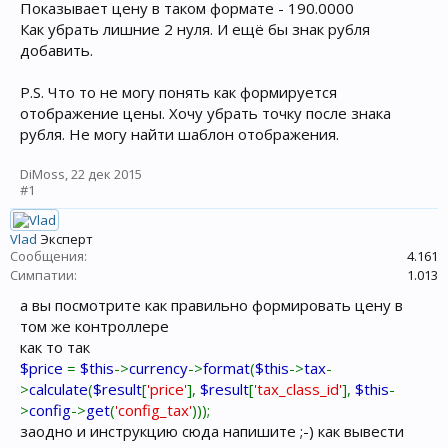
Показывает цену в таком формате - 190.0000
Как убрать лишние 2 нуля. И ещё бы знак рубля
добавить.
P.S. Что то не могу понять как формируется
отображение цены. Хочу убрать точку после знака
рубля. Не могу найти шаблон отображения.
DiMoss
,
22 дек 2015
#1
Vlad
Эксперт
Сообщения:
4.161
Симпатии:
1.013
а вы посмотрите как правильно формировать цену в
том же контроллере
как то так
$price
=
$this
->
currency
->
format
(
$this
->
tax
-
>
calculate
(
$result
[
'price'
],
$result
[
'tax_class_id'
],
$this
-
>
config
->
get
(
'config_tax'
)));
заодно и инструкцию сюда напишите ;-) как вывести