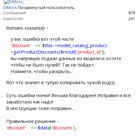
DiMoss
Продвинутый пользователь
Сообщения:
879
Симпатии:
241
Romans сказал(а):
↑
у вас ошибка вот этой части
'discount'
=>
$this
->
model_catalog_product
-
>
getProductDiscounts
(
$result
[
'product_id'
]),
вы напрямую подали данные из модели и хотите
чтобы не было нулей? Так не пойдет.
Нажмите, чтобы раскрыть...
Вот что значит в тупую копировать чужой код))).
Суть ошибки понял! Весьма благодарен! Исправил и всё
заработало как надо!
В инструкции тоже поправил....
Правильное решение -
'discount'
=>
$data
[
'discounts'
],