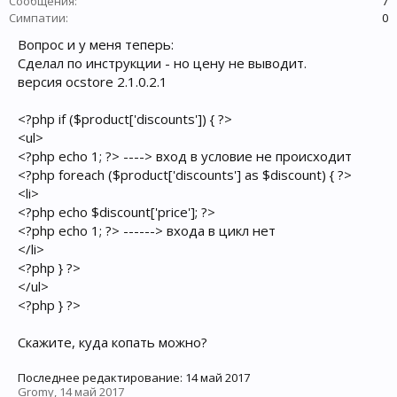
Сообщения:
7
Симпатии:
0
Вопрос и у меня теперь:
Сделал по инструкции - но цену не выводит.
версия ocstore 2.1.0.2.1
<?php if ($product['discounts']) { ?>
<ul>
<?php echo 1; ?> ----> вход в условие не происходит
<?php foreach ($product['discounts'] as $discount) { ?>
<li>
<?php echo $discount['price']; ?>
<?php echo 1; ?> ------> входа в цикл нет
</li>
<?php } ?>
</ul>
<?php } ?>
Скажите, куда копать можно?
Последнее редактирование:
14 май 2017
Gromy
,
14 май 2017