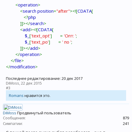
<
operation
>
<
search position
=
"after"
><![
CDATA
[
<?
php
]]></
search
>
<
add
><![
CDATA
[
$_
[
'text_opt'
] =
'Опт: '
;
$_
[
'text_po'
] =
' по '
;
]]></
add
>
</
operation
>
</
file
>
</
modification
>
Последнее редактирование:
20 дек 2017
DiMoss
,
22 дек 2015
#3
Romans
нравится это.
DiMoss
Продвинутый пользователь
Сообщения:
879
Симпатии:
241