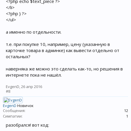
<?php echo $text_piece ?>
</li>
<?php } ?>
</ul>
а именно по отдельности.
т.е. при покупке 10, например, цену (указанную в
карточке товара в админке) как вывести отдельно от
остальных?
наверняка же можно это сделать как-то, но решения в
интернете пока не нашёл.
EvgenD
,
26 апр 2016
#8
EvgenD
Новичок
Сообщения:
12
Симпатии:
1
разобрался! вот код: