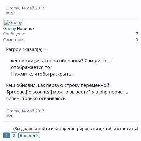
Gromy
,
14 май 2017
#19
Gromy
Новичок
Сообщения:
7
Симпатии:
0
karpov сказал(а):
↑
кеш модификаторов обновили? Сам дисконт
отображается то?
Нажмите, чтобы раскрыть...
кэш обновил, как первую строку переменной
$product['discounts'] можно вывести? я в php неочень
силен, только осваиваюсь
Gromy
,
14 май 2017
#20
(Вы должны войти или зарегистрироваться, чтобы ответить.)
1
2
Вперёд >