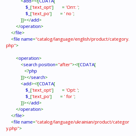
<
add
><![
CDATA
[
$_
[
'text_opt'
] =
'Опт: '
;
$_
[
'text_po'
] =
' по '
;
]]></
add
>
</
operation
>
</
file
>
<
file name
=
"catalog/language/english/product/category.
php"
>
<
operation
>
<
search position
=
"after"
><![
CDATA
[
<?
php
]]></
search
>
<
add
><![
CDATA
[
$_
[
'text_opt'
] =
'Opt: '
;
$_
[
'text_po'
] =
' for '
;
]]></
add
>
</
operation
>
</
file
>
<
file name
=
"catalog/language/ukrainian/product/categor
y.php"
>