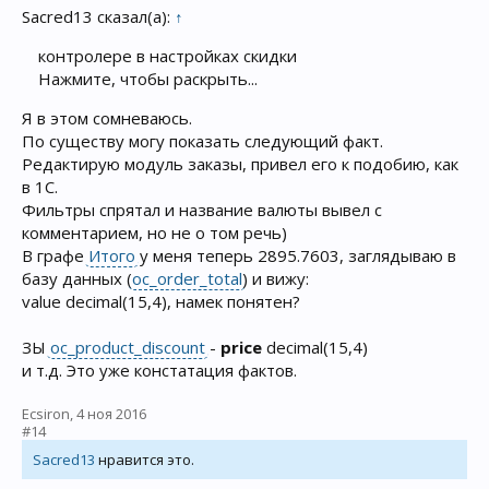
Sacred13 сказал(а):
↑
контролере в настройках скидки
Нажмите, чтобы раскрыть...
Я в этом сомневаюсь.
По существу могу показать следующий факт.
Редактирую модуль заказы, привел его к подобию, как
в 1С.
Фильтры спрятал и название валюты вывел с
комментарием, но не о том речь)
В графе
Итого
у меня теперь 2895.7603, заглядываю в
базу данных (
oc_order_total
) и вижу:
value decimal(15,4), намек понятен?
ЗЫ
oc_product_discount
-
price
decimal(15,4)
и т.д. Это уже констатация фактов.
Ecsiron
,
4 ноя 2016
#14
Sacred13
нравится это.