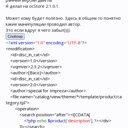
ранней версии двигла.
Я делал на ocStore 2.1.0.1.
Может кому будет полезно. Здесь в общем то понятно
какие манипуляции проводил автор.
Это если вдруг я чего забыл)))).
Спойлер
<?
xml version
=
"1.0"
encoding
=
"UTF-8"
?>
<modification>
<id>disc_in_cat</id>
<version>1.0</version>
<vqmver>2.3.2</vqmver>
<author>[Baco]</author>
<id>disc_in_cat</id>
<version>2.0</version>
<author>special for Impreza</author>
<file name="catalog/view/theme/*/template/product/ca
tegory.tpl">
<operation>
<search position="after"><![CDATA[
<?php
echo
$product
[
'description'
];
?>
</div>
]]></search>