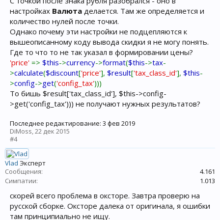
С точкой после знака рубля разобрался - оно в
настройках
Валюта
делается. Там же определяется и
количество нулей после точки.
Однако почему эти настройки не подцепляются к
вышеописанному коду вывода скидки я не могу понять.
Где то что то не так указал в формировании цены?
'price'
=>
$this
->
currency
->
format
(
$this
->
tax
-
>
calculate
(
$discount
[
'price'
],
$result
[
'tax_class_id'
],
$this
-
>
config
->
get
(
'config_tax'
)))
То бишь $result['tax_class_id'], $this->config-
>get('config_tax'))) не получают нужных результатов?
Последнее редактирование:
3 фев 2019
DiMoss
,
22 дек 2015
#4
Vlad
Эксперт
Сообщения:
4.161
Симпатии:
1.013
скорей всего проблема в оксторе. Завтра проверю на
русской сборке. Оксторе далека от оригинала, я ошибки
там принципиально не ищу.