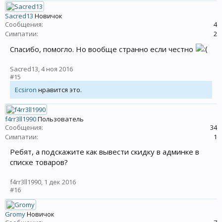
Sacred13
Новичок
Сообщения:
4
Симпатии:
2
Спасибо, помогло. Но вообще странно если честно
Sacred13
,
4 ноя 2016
#15
Ecsiron
нравится это.
f4rr3ll1990
Пользователь
Сообщения:
34
Симпатии:
1
Ребят, а подскажите как вывести скидку в админке в
списке товаров?
f4rr3ll1990
,
1 дек 2016
#16
Gromy
Новичок