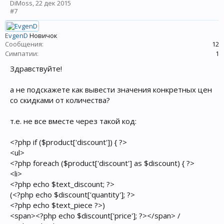
DiMoss
,
22 дек 2015
#7
EvgenD
Новичок
Сообщения:
12
Симпатии:
1
Здравствуйте!
а не подскажете как вывести значения конкретных цен
со скидками от количества?
т.е. не все вместе через такой код:
<?php if ($product['discount']) { ?>
<ul>
<?php foreach ($product['discount'] as $discount) { ?>
<li>
<?php echo $text_discount; ?>
(<?php echo $discount['quantity']; ?>
<?php echo $text_piece ?>)
<span><?php echo $discount['price']; ?></span> /