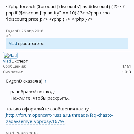
<?php foreach ($product['discounts'] as $discount) { ?> <?
php if ($discount['quantity'] == 10) { ?> <?php echo
$discount['price']; ?> <?php } ?> <?php } ?>
EvgenD
,
26 апр 2016
#9
Vlad
нравится это.
Vlad
Эксперт
Сообщения:
4.161
Симпатии:
1.013
EvgenD сказал(а):
↑
разобрался! вот код:
Нажмите, чтобы раскрыть...
только оформляйте сообщения как тут
http://forum.opencart-russia.ru/threads/faq-chasto-
zadavaemye-voprosy.1679/
Vlad
,
26 апр 2016