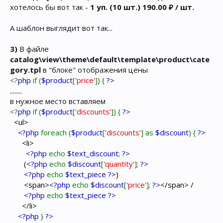
хотелось бы вот так -
1 уп. (10 шт.) 190.00 ₽ / шт.
А шаблон выглядит вот так...
3)
В файле
catalog\view\theme\default\template\product\cate
gory.tpl
в "блоке" отображения цены
<?
php
if (
$product
[
'price'
]) {
?>
........
в нужное место вставляем
<?
php
if (
$product
[
'discounts'
]) {
?>
<ul>
<?php
foreach (
$product
[
'discounts'
] as
$discount
) {
?>
<li>
<?php
echo
$text_discount
;
?>
(
<?php
echo
$discount
[
'quantity'
];
?>
<?php
echo
$text_piece ?>
)
<span>
<?php
echo
$discount
[
'price'
];
?>
</span> /
<?php
echo
$text_piece ?>
</li>
<?php
}
?>