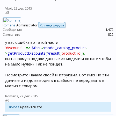
Vlad
,
22 дек 2015
#5
Romans
Administrator
Команда форума
Сообщения:
1.472
Симпатии:
822
у вас ошибка вот этой части
'discount'
=>
$this
->
model_catalog_product
-
>
getProductDiscounts
(
$result
[
'product_id'
]),
вы напрямую подали данные из модели и хотите чтобы
не было нулей? Так не пойдет.
Посмотрите начала своей инструкции. Вот именно эти
данные и надо выводить в шаблон т.е передавать в
массив с товаром.
Romans
,
22 дек 2015
#6
DiMoss
нравится это.