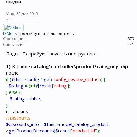
скидки
Vlad
,
22 дек 2015
#2
DiMoss
Продвинутый пользователь
Сообщения:
879
Симпатии:
241
Лады... Попробую написать инструкцию.
1)
В файлe
catalog\controller\product\category.php
после
if (
$this
->
config
->
get
(
'config_review_status'
)) {
$rating
= (int)
$result
[
'rating'
];
} else {
$rating
=
false
;
}
вставляем.....
//Discounts
$discounts_info
=
$this
->
model_catalog_product
-
>
getProductDiscounts
(
$result
[
'product_id'
]);