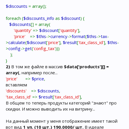
$discounts
= array();
foreach (
$discounts_info
as
$discount
) {
$discounts
[] = array(
'quantity'
=>
$discount
[
'quantity'
],
'price'
=>
$this
->
currency
->
format
(
$this
->
tax
-
>
calculate
(
$discount
[
'price'
],
$result
[
'tax_class_id'
],
$this
-
>
config
->
get
(
'config_tax'
)))
);
}
2)
В том же файле в массив
$data['products'][] =
array(
, например после...
'price'
=>
$price
,
вставляем
'discounts'
=>
$discounts
,
'tax_class_id'
=>
$result
[
'tax_class_id'
],
В общем то теперь продукты категорий "знают" про
скидки. И можно выводить их на витрину...
На данный момент у меня отображение имеет такой
вот вид
1 уп. (10 шт.) 190.0000/ шт.
В идеале