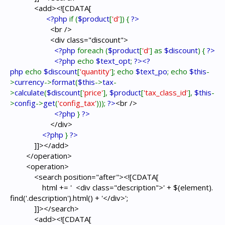
<add><![CDATA[
<?php
if (
$product
[
'd'
]) {
?>
<br />
<div class="discount">
<?php
foreach (
$product
[
'd'
] as
$discount
) {
?>
<?php
echo
$text_opt
;
?><?
php
echo
$discount
[
'quantity'
]; echo
$text_po
; echo
$this
-
>
currency
->
format
(
$this
->
tax
-
>
calculate
(
$discount
[
'price'
],
$product
[
'tax_class_id'
],
$this
-
>
config
->
get
(
'config_tax'
)));
?>
<br />
<?php
}
?>
</div>
<?php
}
?>
]]></add>
</operation>
<operation>
<search position="after"><![CDATA[
html += ' <div class="description">' + $(element).
find('.description').html() + '</div>';
]]></search>
<add><![CDATA[