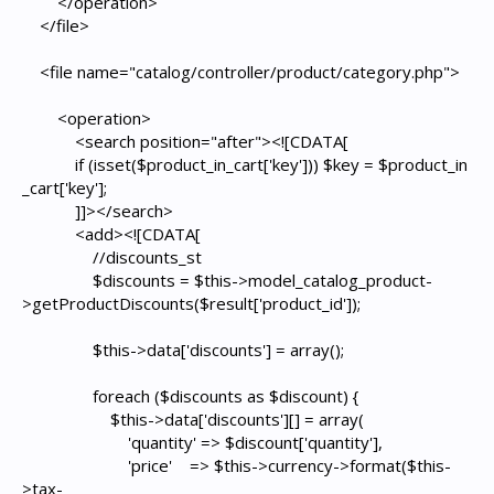
</operation>
</file>
<file name="catalog/controller/product/category.php">
<operation>
<search position="after"><![CDATA[
if (isset($product_in_cart['key'])) $key = $product_in
_cart['key'];
]]></search>
<add><![CDATA[
//discounts_st
$discounts = $this->model_catalog_product-
>getProductDiscounts($result['product_id']);
$this->data['discounts'] = array();
foreach ($discounts as $discount) {
$this->data['discounts'][] = array(
'quantity' => $discount['quantity'],
'price' => $this->currency->format($this-
>tax-