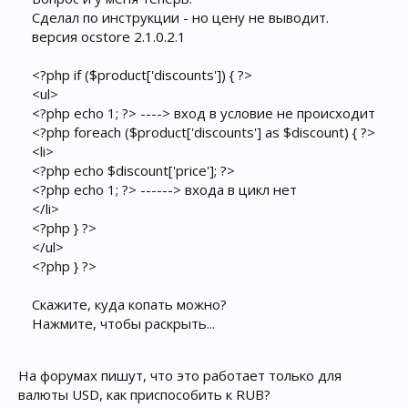
Сделал по инструкции - но цену не выводит.
версия ocstore 2.1.0.2.1
<?php if ($product['discounts']) { ?>
<ul>
<?php echo 1; ?> ----> вход в условие не происходит
<?php foreach ($product['discounts'] as $discount) { ?>
<li>
<?php echo $discount['price']; ?>
<?php echo 1; ?> ------> входа в цикл нет
</li>
<?php } ?>
</ul>
<?php } ?>
Скажите, куда копать можно?
Нажмите, чтобы раскрыть...
На форумах пишут, что это работает только для
валюты USD, как приспособить к RUB?