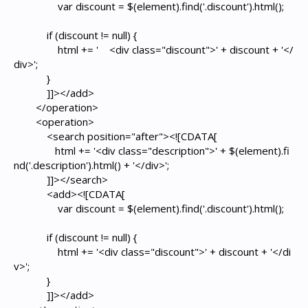
var discount = $(element).find('.discount').html();
if (discount != null) {
html += ' <div class="discount">' + discount + '</
div>';
}
]]></add>
</operation>
<operation>
<search position="after"><![CDATA[
html += '<div class="description">' + $(element).fi
nd('.description').html() + '</div>';
]]></search>
<add><![CDATA[
var discount = $(element).find('.discount').html();
if (discount != null) {
html += '<div class="discount">' + discount + '</di
v>';
}
]]></add>