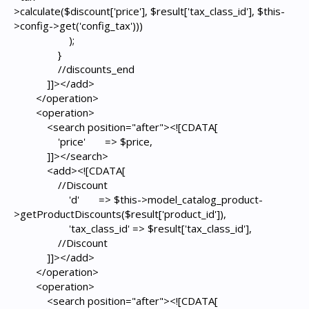
>calculate($discount['price'], $result['tax_class_id'], $this-
>config->get('config_tax')))
);
}
//discounts_end
]]></add>
</operation>
<operation>
<search position="after"><![CDATA[
'price' => $price,
]]></search>
<add><![CDATA[
//Discount
'd' => $this->model_catalog_product-
>getProductDiscounts($result['product_id']),
'tax_class_id' => $result['tax_class_id'],
//Discount
]]></add>
</operation>
<operation>
<search position="after"><![CDATA[