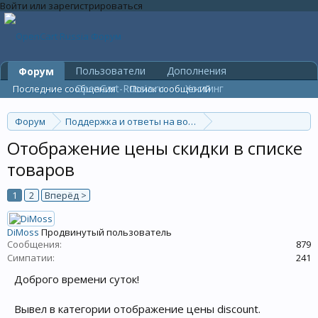
Войти или зарегистрироваться
Пользователи
Дополнения
Форум
OpenCart-Russia.ru
Хостинг
Последние сообщения
Поиск сообщений
Форум
Поддержка и ответы на вопросы
Общие вопросы
Отображение цены скидки в списке
товаров
1
2
Вперёд >
DiMoss
Продвинутый пользователь
Сообщения:
879
Симпатии:
241
Доброго времени суток!
Вывел в категории отображение цены discount.