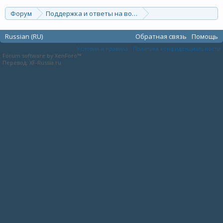
Форум
Поддержка и ответы на вопросы
Общие вопросы
Russian (RU)
Обратная связь
Помощь
Условия и правила
Политика конфиденциальности
Forum software by XenForo™
Перевод:
XF-Russia.ru