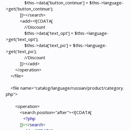
$this->data['button_continue'] = $this->language-
>get('button_continue');
]]></search>
<add><![CDATA[
//Discount
$this->data['text_opt'] = $this->language-
>get('text_opt');
$this->data['text_po'] = $this->language-
>get('text_po');
//Discount
]]></add>
</operation>
</file>
<file name="catalog/language/russian/product/category.
php">
<operation>
<search position="after"><![CDATA[
<?php
]]></
search
>