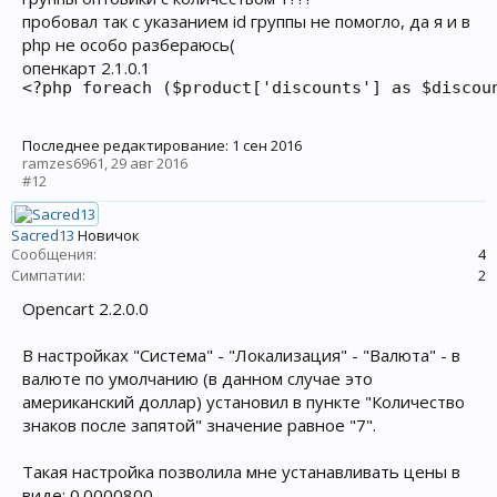
пробовал так с указанием id группы не помогло, да я и в
php не особо разбераюсь(
опенкарт 2.1.0.1
<?php foreach ($product['discounts'] as $discou
Последнее редактирование:
1 сен 2016
ramzes6961
,
29 авг 2016
#12
Sacred13
Новичок
Сообщения:
4
Симпатии:
2
Opencart 2.2.0.0
В настройках "Система" - "Локализация" - "Валюта" - в
валюте по умолчанию (в данном случае это
американский доллар) установил в пункте "Количество
знаков после запятой" значение равное "7".
Такая настройка позволила мне устанавливать цены в
виде: 0.0000800