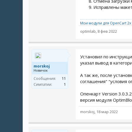
Отмена загрузки 
Исправлены макет
Мои модули для OpenCart 2x 
optimlab
,
8 фев 2022
Установил по инструкци
указал вывод в категори
morskoj
Новичок
А так же, после устано
Сообщения:
11
соглашения" "условия о
Симпатии:
1
Опенкарт Version 3.0.3.
версия модуля OptimBlog
morskoj
,
18 мар 2022