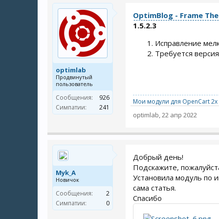
OptimBlog - Frame Th
1.5.2.3
Исправление мелк
Требуется версия 
optimlab
Продвинутый
пользователь
Сообщения:
926
Мои модули для OpenCart 2x 
Симпатии:
241
optimlab
,
22 апр 2022
Добрый день!
Подскажите, пожалуйста
Myk_A
Установила модуль по ин
Новичок
сама статья.
Сообщения:
2
Спасибо
Симпатии:
0