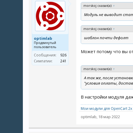
morskoj сказал(а):
↑
Модуль не выводит стать
morskoj сказал(а):
↑
шаблон почти дефолт
optimlab
Продвинутый
пользователь
Может потому что вы о
Сообщения:
926
Симпатии:
241
morskoj сказал(а):
↑
А так же, после установ
"условия оплаты, достав
В настройки модуля даж
Мои модули для OpenCart 2x 
optimlab
,
18 мар 2022