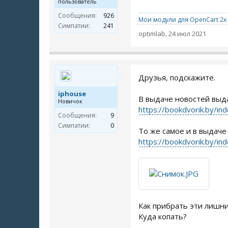
пользователь
Сообщения:
926
Мои модули для OpenCart 2x 
Симпатии:
241
optimlab
,
24 июл 2021
Друзья, подскажите.
iphouse
В выдаче новостей выд
Новичок
https://bookdvorik.by/i
Сообщения:
9
Симпатии:
0
То же самое и в выдач
https://bookdvorik.by/i
Как прибрать эти лишни
Куда копать?