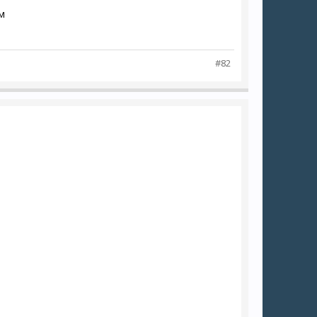
м
#82