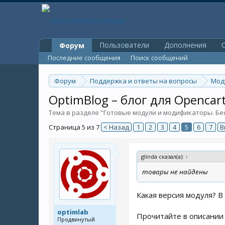
Пользователи
Дополнения
O
Форум
Последние сообщения
Поиск сообщений
Форум
Поддержка и ответы на вопросы
Мод
OptimBlog – блог для Opencart
Тема в разделе "
Готовые модули и модификаторы. Бе
Страница 5 из 7
< Назад
1
2
3
4
5
6
7
В
glinda сказал(а):
↑
товары не найдены
Какая версия модуля? В
optimlab
Прочитайте в описании 
Продвинутый