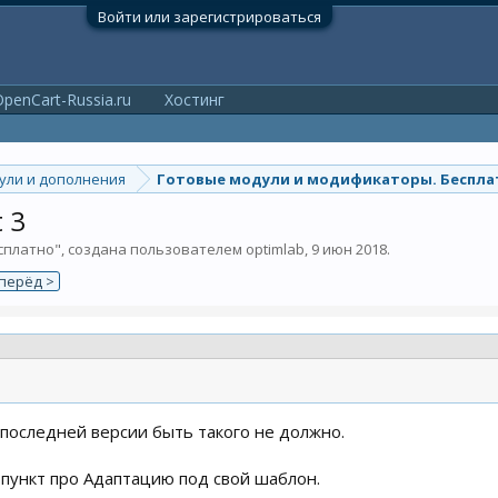
Войти или зарегистрироваться
penCart-Russia.ru
Хостинг
ули и дополнения
Готовые модули и модификаторы. Беспла
 3
сплатно
", создана пользователем
optimlab
,
9 июн 2018
.
перёд >
 последней версии быть такого не должно.
пункт про Адаптацию под свой шаблон.