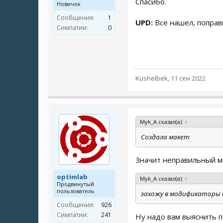
Спасибо.
Новичок
Сообщения:
1
UPD:
Все нашел, поправи
Симпатии:
0
Kushelbek
,
11 сен 2022
Myk_A сказал(а):
↑
Создала макет
Значит неправильный м
optimlab
Myk_A сказал(а):
↑
Продвинутый
пользователь
захожу в модификаторы 
Сообщения:
926
Симпатии:
241
Ну надо вам выяснить п