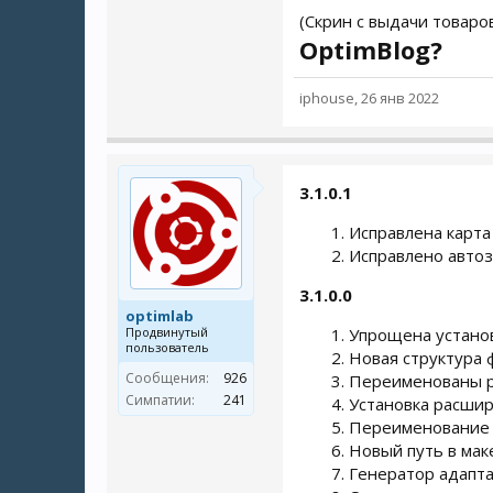
(Скрин с выдачи товаров
OptimBlog?
iphouse
,
26 янв 2022
3.1.0.1
Исправлена карта 
Исправлено автоз
3.1.0.0
optimlab
Продвинутый
Упрощена установ
пользователь
Новая структура 
Сообщения:
926
Переименованы р
Симпатии:
241
Установка расшир
Переименование 
Новый путь в маке
Генератор адапта