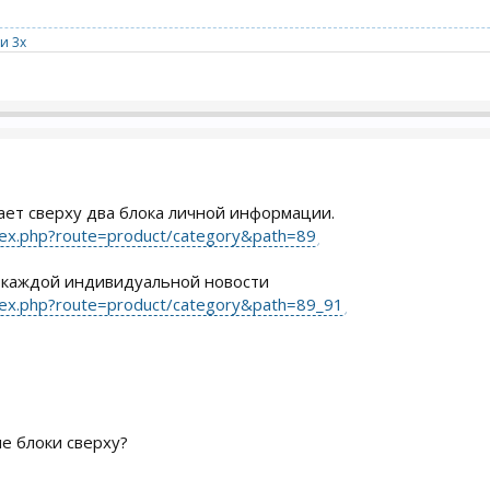
и 3x
ает сверху два блока личной информации.
ndex.php?route=product/category&path=89
е каждой индивидуальной новости
ndex.php?route=product/category&path=89_91
е блоки сверху?