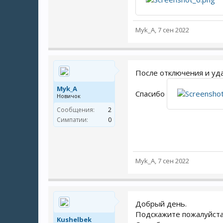
Myk_A
,
7 сен 2022
После отключения и уда
Myk_A
Спасибо
Новичок
Сообщения:
2
Симпатии:
0
Myk_A
,
7 сен 2022
Добрый день.
Подскажите пожалуйста
Kushelbek