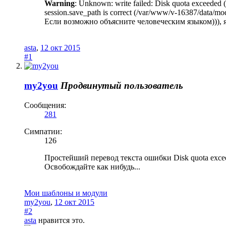
Warning
: Unknown: write failed: Disk quota exceeded 
session.save_path is correct (/var/www/v-16387/data/mo
Если возможно объясните человеческим языком))), я
asta
,
12 окт 2015
#1
my2you
Продвинутый пользователь
Сообщения:
281
Симпатии:
126
Простейший перевод текста ошибки Disk quota exceed
Освобождайте как нибудь...
Мои шаблоны и модули
my2you
,
12 окт 2015
#2
asta
нравится это.