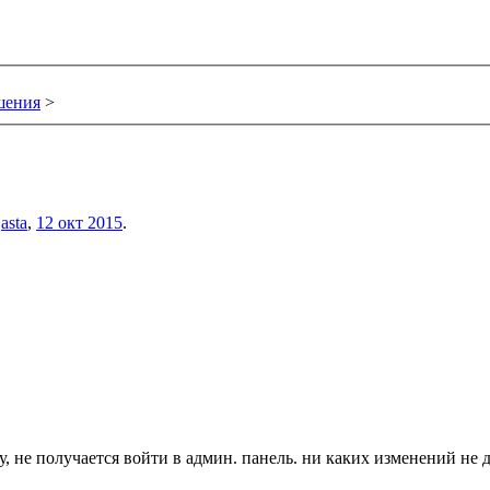
шения
>
м
asta
,
12 окт 2015
.
 не получается войти в админ. панель. ни каких изменений не д