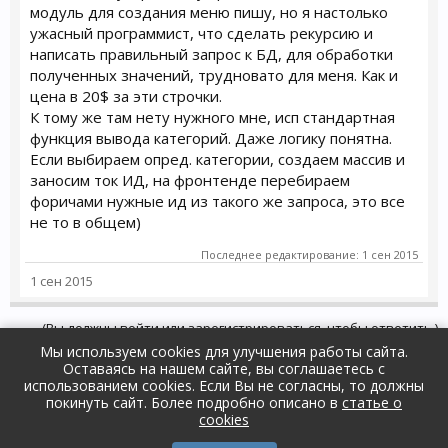
модуль для создания меню пишу, но я настолько
ужасный программист, что сделать рекурсию и
написать правильный запрос к БД, для обработки
полученных значений, трудновато для меня. Как и
цена в 20$ за эти строчки.
К тому же там нету нужного мне, исп стандартная
функция вывода категорий. Даже логику понятна.
Если выбираем опред. категории, создаем массив и
заносим ток ИД, на фронтенде перебираем
форичами нужные ид из такого же запроса, это все
не то в общем)
Последнее редактирование:
1 сен 2015
1 сен 2015
(Вы должны войти или зарегистрироваться, чтобы ответить.)
Мы используем cookies для улучшения работы сайта.
Оставаясь на нашем сайте, вы соглашаетесь с
Форум
Поддержка и ответы на вопросы
использованием cookies. Если Вы не согласны, то должны
Модули и дополнения
покинуть сайт. Более подробно описано в
статье о
Russian (RU)
Обратная связь
Помощь
cookies
Условия и правила
Политика конфиденциальности