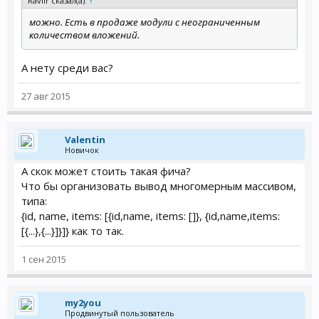
Ravilr сказал(а):
↑
можно. Есть в продаже модули с неограниченным
количеством вложений.
А нету среди вас?
27 авг 2015
Valentin
Новичок
А скок может стоить такая фича?
Что бы организовать вывод многомерным массивом,
типа:
{id, name, items: [{id,name, items: []}, {id,name,items:
[{...},{...}]}]} как то так.
1 сен 2015
my2you
Продвинутый пользователь