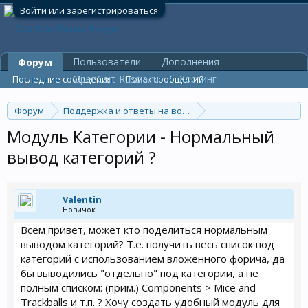
Войти или зарегистрироваться
Пользователи
Дополнения
Форум
OpenCart-Russia.ru
Хостинг
Последние сообщения
Поиск сообщений
Форум
Поддержка и ответы на вопросы
Модули и дополнения
Модуль Категории - Нормальный
вывод категорий ?
Valentin
Новичок
Всем привет, может кто поделиться нормальным
выводом категорий? Т.е. получить весь список под
категорий с использованием вложенного форича, да
бы выводились "отдельно" под категории, а не
полным списком: (прим.) Components > Mice and
Trackballs и т.п. ? Хочу создать удобный модуль для