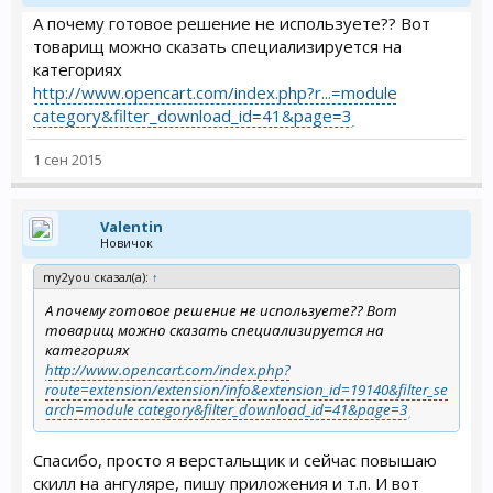
А почему готовое решение не используете?? Вот
товарищ можно сказать специализируется на
категориях
http://www.opencart.com/index.php?r...=module
category&filter_download_id=41&page=3
1 сен 2015
Valentin
Новичок
my2you сказал(а):
↑
А почему готовое решение не используете?? Вот
товарищ можно сказать специализируется на
категориях
http://www.opencart.com/index.php?
route=extension/extension/info&extension_id=19140&filter_se
arch=module category&filter_download_id=41&page=3
Спасибо, просто я верстальщик и сейчас повышаю
скилл на ангуляре, пишу приложения и т.п. И вот