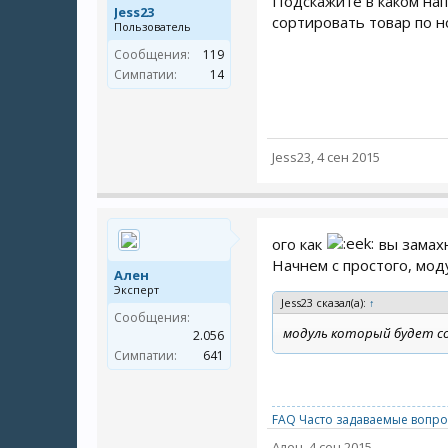
Подскажите в каком нап
Jess23
сортировать товар по н
Пользователь
Сообщения:
119
Симпатии:
14
Jess23
,
4 сен 2015
ого как
вы замахн
Начнем с простого, модул
Ален
Эксперт
Jess23 сказал(а):
↑
Сообщения:
модуль который будет с
2.056
Симпатии:
641
FAQ Часто задаваемые вопро
Ален
,
4 сен 2015