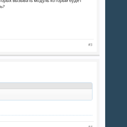
которых вызывать модуль который будет
ть?
#3
#4