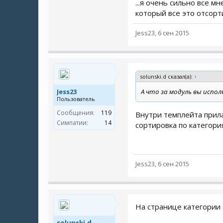
...я очень сильно все 
который все это отсорт
Jess23
,
6 сен 2015
solunski.d сказал(а):
↑
Jess23
А что за модуль вы испол
Пользователь
Сообщения:
119
Внутри темплейта прила
Симпатии:
14
сортировка по категори
Jess23
,
6 сен 2015
На странице категории 
solunski.d