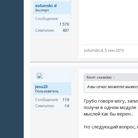
solunski.d
Эксперт
Сообщения:
1.570
Симпатии:
437
solunski.d
,
5 сен 2015
Ravilr сказал(а):
↑
Jess23
А вы сечас можете вывес
Пользователь
Сообщения:
119
Грубо говоря могу, зап
Симпатии:
14
получи в одном модуле 
мыслей как бы верен...
Но следующий вопрос, 