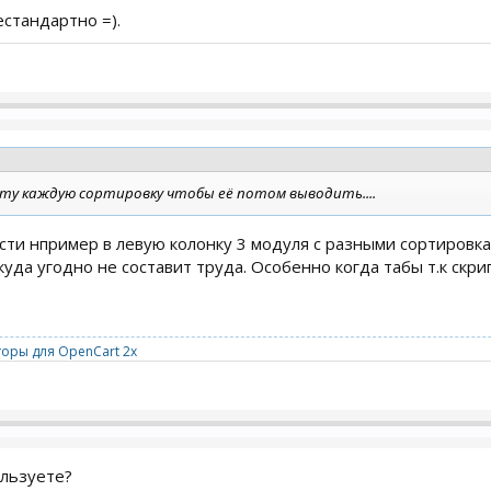
стандартно =).
ту каждую сортировку чтобы её потом выводить....
сти нпример в левую колонку 3 модуля с разными сортировка
куда угодно не составит труда. Особенно когда табы т.к скри
оры для OpenCart 2x
ользуете?