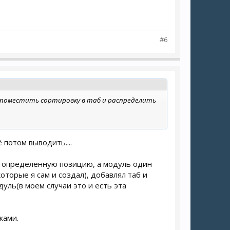
#6
не поместить сортировку в таб и распределить
 потом выводить....
лю определенную позицию, а модуль один
торые я сам и создал), добавлял таб и
ль(в моем случаи это и есть эта
ками.