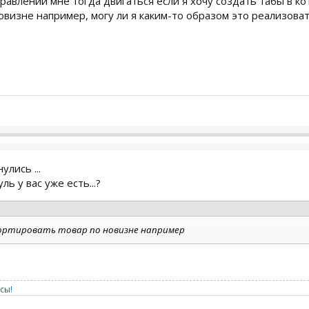
равлении мне тогда двигаться если я хочу создать табы в 
овизне например, могу ли я каким-то образом это реализова
улись ...
ь у вас уже есть...?
ортировать товар по новизне например
сы!