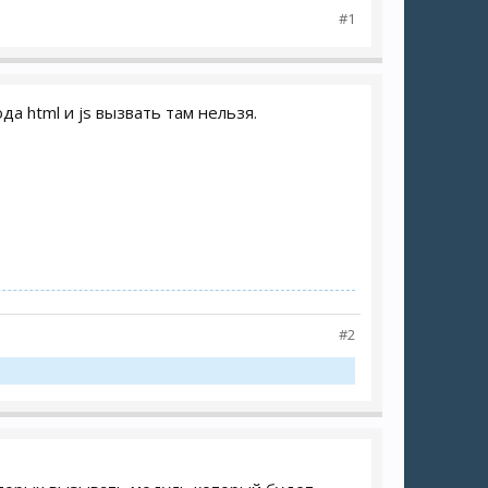
#1
а html и js вызвать там нельзя.
#2