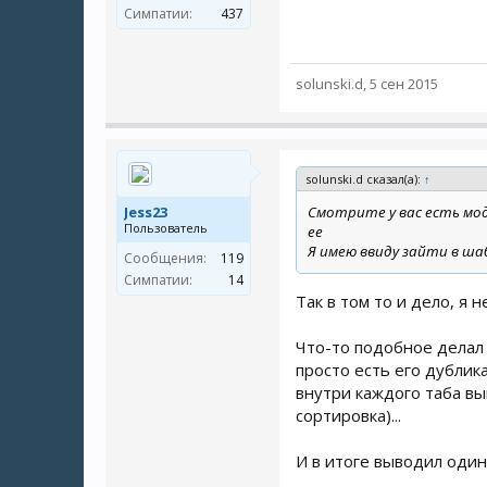
Симпатии:
437
solunski.d
,
5 сен 2015
solunski.d сказал(а):
↑
Jess23
Смотрите у вас есть мод
Пользователь
ее
Я имею ввиду зайти в ша
Сообщения:
119
Симпатии:
14
Так в том то и дело, я 
Что-то подобное делал 
просто есть его дублик
внутри каждого таба в
сортировка)...
И в итоге выводил один