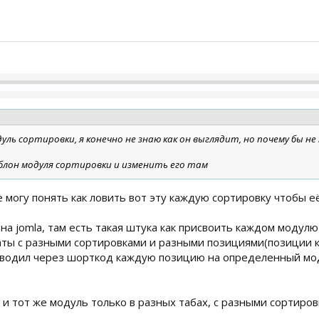
уль сортировки, я конечно не знаю как он выглядит, но почему бы 
блон модуля сортировки и изменить его там
не могу понять как ловить вот эту каждую сортировку чтобы её
на jomla, там есть такая штука как присвоить каждом моду
аты с разными сортировками и разными позициями(позиции ко
ыводил через шорткод каждую позицию на определенный моду
 и тот же модуль только в разных табах, с разными сортиров