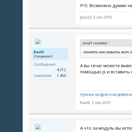
P/S: Возможно думаю не
Jess23
,
5 сен 2015
Jess23 сказал(а):
↑
Ravilr
понять как ловить вот э
Специалист
Сообщения:
А вы сечас можете выве
4.212
помощью js и вставить 
Симпатии:
1.450
Нужные модули и модификат
Ravilr
,
5 сен 2015
А что за модуль вы исп