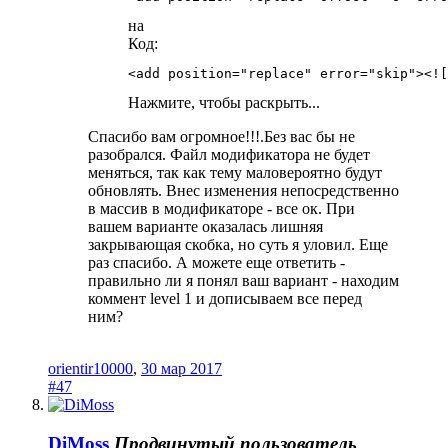
на
Код:
<add position="replace" error="skip"><![
Нажмите, чтобы раскрыть...
Спасибо вам огромное!!!.Без вас бы не
разобрался. Файл модификатора не будет
меняться, так как тему маловероятно будут
обновлять. Внес изменения непосредственно
в массив в модификаторе - все ок. При
вашем варианте оказалась лишняя
закрывающая скобка, но суть я уловил. Еще
раз спасибо. А можете еще ответить -
правильно ли я понял ваш вариант - находим
коммент level 1 и дописываем все перед
ним?
orientir10000
,
30 мар 2017
#47
DiMoss
Продвинутый пользователь