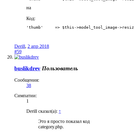
на
Код:
'thumb'     => $this->model_tool_image->resiz
Derill
,
2 апр 2018
#59
buslikdrev
Пользователь
Сообщения:
38
Симпатии:
1
Derill сказал(а):
↑
Это я просто показал код
category.php.