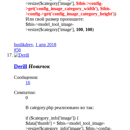
>resize($category['image'],
$this->config-
>get('config_image_category_width')
,
$this-
>config->get('config_image_category_height')
)
Или свой размер пропишите:
$this->model_tool_image-
>resize($category['image'],
100
,
100
)
buslikdrev
,
1 апр 2018
#56
Derill
Новичок
Сообщения:
16
Симпатии:
0
В category.php реализовано во так:
if ($category_info['image']) {
$data['thumb'] = $this->model_tool_image-
>resize($category_info['image'], $this->config-