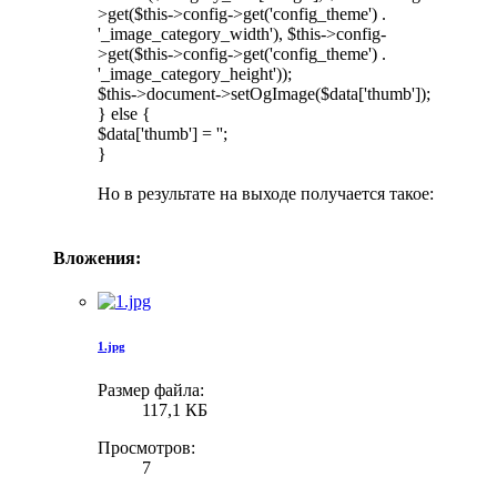
>get($this->config->get('config_theme') .
'_image_category_width'), $this->config-
>get($this->config->get('config_theme') .
'_image_category_height'));
$this->document->setOgImage($data['thumb']);
} else {
$data['thumb'] = '';
}
Но в результате на выходе получается такое:
Вложения:
1.jpg
Размер файла:
117,1 КБ
Просмотров:
7