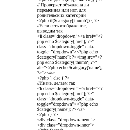
// Проверяет объявлена ли
переменная или нет, для
родительских категорий
<?php if($category['thumb']) { ?>
//Если есть изображение,
выводим так
<li class="dropdown"><a href="<?
php echo $category['href']; ?>"
class="dropdown-toggle" data-
toggle="dropdown"><?php echo
$category['name']; ?><img src="<?
php echo $category['thumb'];?>"
alt="<?php echo $category['name'];
?>"></a>
<?php } else { ?>
//Иначе, делаем так
<li class="dropdown"><a href="<?
php echo $category['href']; ?>"
class="dropdown-toggle" data-
toggle="dropdown"><?php echo
$category['name']; ?></a>
<?php } ?>
<div class="dropdown-menu">
<div class="dropdown-inner">