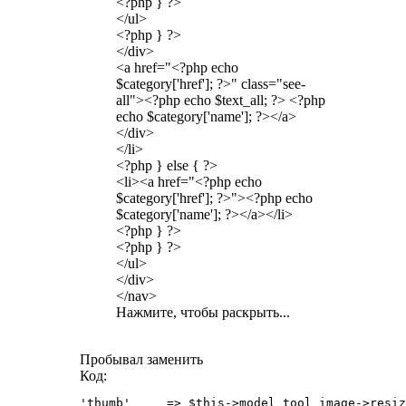
<?php } ?>
</ul>
<?php } ?>
</div>
<a href="<?php echo
$category['href']; ?>" class="see-
all"><?php echo $text_all; ?> <?php
echo $category['name']; ?></a>
</div>
</li>
<?php } else { ?>
<li><a href="<?php echo
$category['href']; ?>"><?php echo
$category['name']; ?></a></li>
<?php } ?>
<?php } ?>
</ul>
</div>
</nav>
Нажмите, чтобы раскрыть...
Пробывал заменить
Код:
'thumb'     => $this->model_tool_image->resiz