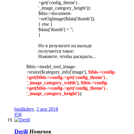
>get('config_theme') .
'_image_category_height'));
$this->document-
>setOgImage($data['thumb']);
} else {
$data['thumb'] = '';
}
Но в результате на выходе
получается такое:
Нажмите, чтобы раскрыть...
$this->model_tool_image-
>resize($category_info['image'],
$this->config-
>get($this->config->get('config_theme') .
'_image_category_width')
,
$this->config-
>get($this->config->get('config_theme') .
'_image_category_height')
);
buslikdrev
,
2 апр 2018
#58
Derill
Новичок