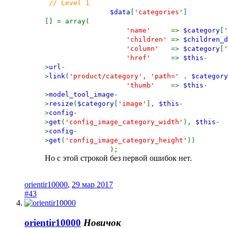
// Level 1
$data
[
'categories'
]
[] = array(
'name'
=>
$category
[
'
'children'
=>
$children_d
'column'
=>
$category
[
'
'href'
=>
$this
-
>
url
-
>
link
(
'product/category'
,
'path='
.
$category
'thumb'
=>
$this
-
>
model_tool_image
-
>
resize
(
$category
[
'image'
],
$this
-
>
config
-
>
get
(
'config_image_category_width'
),
$this
-
>
config
-
>
get
(
'config_image_category_height'
))
);
Но с этой строкой без первой ошибок нет.
orientir10000
,
29 мар 2017
#43
orientir10000
Новичок