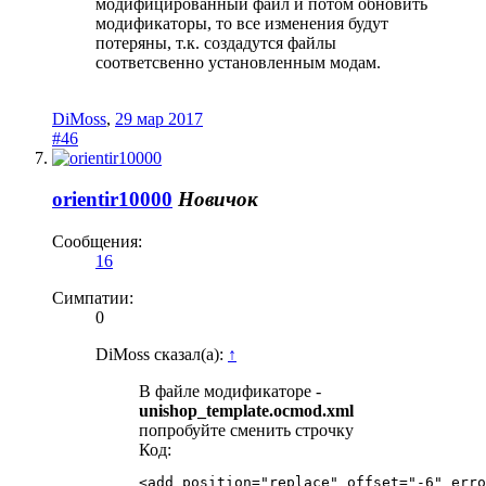
модифицированный файл и потом обновить
модификаторы, то все изменения будут
потеряны, т.к. создадутся файлы
соответсвенно установленным модам.
DiMoss
,
29 мар 2017
#46
orientir10000
Новичок
Сообщения:
16
Симпатии:
0
DiMoss сказал(а):
↑
В файле модификаторе -
unishop_template.ocmod.xml
попробуйте сменить строчку
Код:
<add position="replace" offset="-6" erro