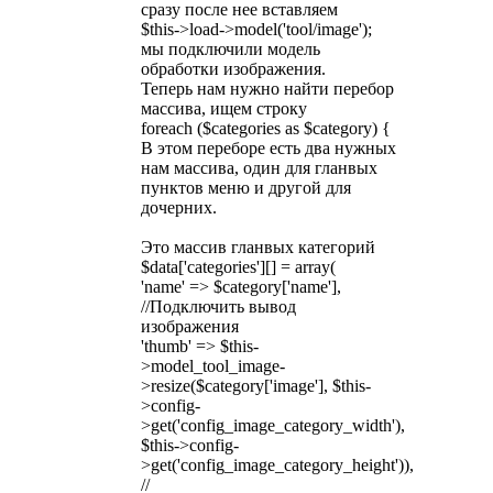
сразу после нее вставляем
$this->load->model('tool/image');
мы подключили модель
обработки изображения.
Теперь нам нужно найти перебор
массива, ищем строку
foreach ($categories as $category) {
В этом переборе есть два нужных
нам массива, один для гланвых
пунктов меню и другой для
дочерних.
Это массив гланвых категорий
$data['categories'][] = array(
'name' => $category['name'],
//Подключить вывод
изображения
'thumb' => $this-
>model_tool_image-
>resize($category['image'], $this-
>config-
>get('config_image_category_width'),
$this->config-
>get('config_image_category_height')),
//