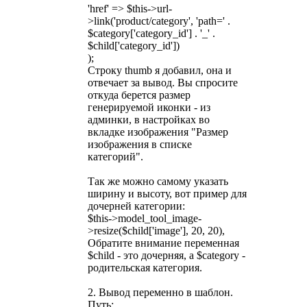
'href' => $this->url-
>link('product/category', 'path=' .
$category['category_id'] . '_' .
$child['category_id'])
);
Строку thumb я добавил, она и
отвечает за вывод. Вы спросите
откуда берется размер
генерируемой иконки - из
админки, в настройках во
вкладке изображения "Размер
изображения в списке
категорий".
Так же можно самому указать
ширину и высоту, вот пример для
дочерней категории:
$this->model_tool_image-
>resize($child['image'], 20, 20),
Обратите внимание переменная
$child - это дочерняя, а $category -
родительская категория.
2. Вывод переменно в шаблон.
Путь: