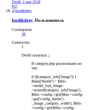
Derill
,
2 апр 2018
#57
buslikdrev
Пользователь
Сообщения:
38
Симпатии:
1
Derill сказал(а):
↑
В category.php реализовано во
так:
if ($category_info['image']) {
$data['thumb'] = $this-
>model_tool_image-
>resize($category_info['image'],
$this->config->get($this->config-
>get('config_theme') .
'_image_category_width'), $this-
>config->get($this->config-