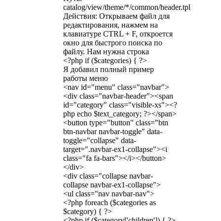
catalog/view/theme/*/common/header.tpl
Действия: Открываем файл для
редактирования, нажмем на
клавиатуре CTRL + F, откроется
окно для быстрого поиска по
файлу. Нам нужна строка
<?php if ($categories) { ?>
Я добавил полный пример
работы меню
<nav id="menu" class="navbar">
<div class="navbar-header"><span
id="category" class="visible-xs"><?
php echo $text_category; ?></span>
<button type="button" class="btn
btn-navbar navbar-toggle" data-
toggle="collapse" data-
target=".navbar-ex1-collapse"><i
class="fa fa-bars"></i></button>
</div>
<div class="collapse navbar-
collapse navbar-ex1-collapse">
<ul class="nav navbar-nav">
<?php foreach ($categories as
$category) { ?>
<?php if ($category['children']) { ?>