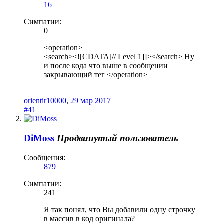
16
Симпатии:
0
<operation>
<search><![CDATA[// Level 1]]></search> Ну
и после кода что выше в сообщении
закрывающий тег </operation>
orientir10000
,
29 мар 2017
#41
DiMoss
Продвинутый пользователь
Сообщения:
879
Симпатии:
241
Я так понял, что Вы добавили одну строчку
в массив в код оригинала?