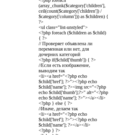
<?php foreach
(array_chunk($category['children'],
ceil(count($category['children']) /
$category['column'])) as $children) {
?>
<ul class="list-unstyled">
<?php foreach ($children as $child)
{ ?>
// Проверяет объявлена ли
переменная или нет, для
дочерних категорий
<?php if($child['thumb']) { ?>
//Если есть изображение,
выводим так
<li><a href="<?php echo
$child['href']; ?>"><?php echo
$child['name']; ?><img src="<?php
echo $child['thumb'];?>" alt="<?php
echo $child['name']; ?>"></a></li>
<?php } else { ?>
//Иначе, делаем так
<li><a href="<?php echo
$child['href']; ?>"><?php echo
$child['name']; ?></a></li>
<?php } ?>