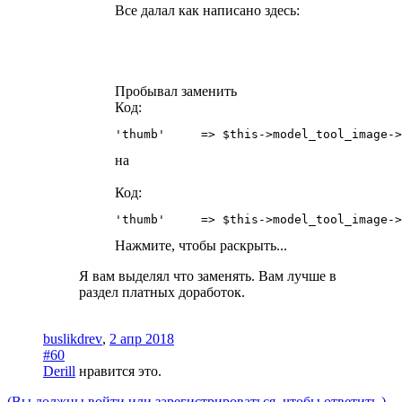
Все далал как написано здесь:
Пробывал заменить
Код:
'thumb'     => $this->model_tool_image->
на
Код:
'thumb'     => $this->model_tool_image->
Нажмите, чтобы раскрыть...
Я вам выделял что заменять. Вам лучше в
раздел платных доработок.
buslikdrev
,
2 апр 2018
#60
Derill
нравится это.
(Вы должны войти или зарегистрироваться, чтобы ответить.)