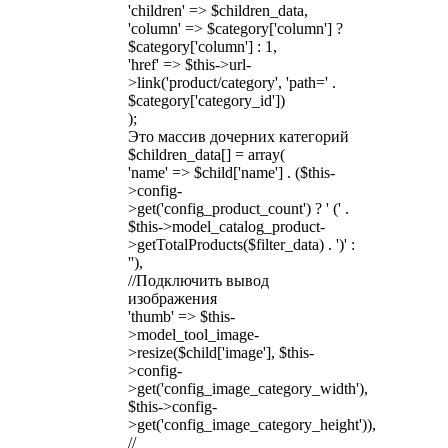
'children' => $children_data,
'column' => $category['column'] ?
$category['column'] : 1,
'href' => $this->url-
>link('product/category', 'path=' .
$category['category_id'])
);
Это массив дочерних категорий
$children_data[] = array(
'name' => $child['name'] . ($this-
>config-
>get('config_product_count') ? ' (' .
$this->model_catalog_product-
>getTotalProducts($filter_data) . ')' :
''),
//Подключить вывод
изображения
'thumb' => $this-
>model_tool_image-
>resize($child['image'], $this-
>config-
>get('config_image_category_width'),
$this->config-
>get('config_image_category_height')),
//