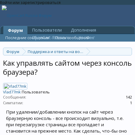
Войти или зарегистрироваться
Пользователи
Дополнения
Форум
OpenCart-Russia.ru
Хостинг
Последние сообщения
Поиск сообщений
Форум
Поддержка и ответы на вопросы
Общие вопросы
Как управлять сайтом через консоль
браузера?
Vlad77mk
Пользователь
Сообщения:
142
Симпатии:
1
При удалении/добавлении кнопок на сайт через
браузерную консоль - все происходит визуально, т.е.
при перезагрузке страницы все пропадает и
становится на прежнее место. Как сделать, что-бы оно