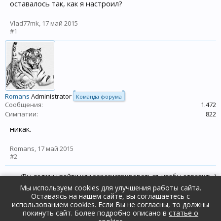
оставалось так, как я настроил?
Vlad77mk
,
17 май 2015
#1
Romans
Administrator
Команда форума
Сообщения:
1.472
Симпатии:
822
никак.
Romans
,
17 май 2015
#2
(Вы должны войти или зарегистрироваться, чтобы ответить.)
Мы используем cookies для улучшения работы сайта.
Оставаясь на нашем сайте, вы соглашаетесь с
Форум
Поддержка и ответы на вопросы
использованием cookies. Если Вы не согласны, то должны
Общие вопросы
покинуть сайт. Более подробно описано в
статье о
Russian (RU)
Обратная связь
Помощь