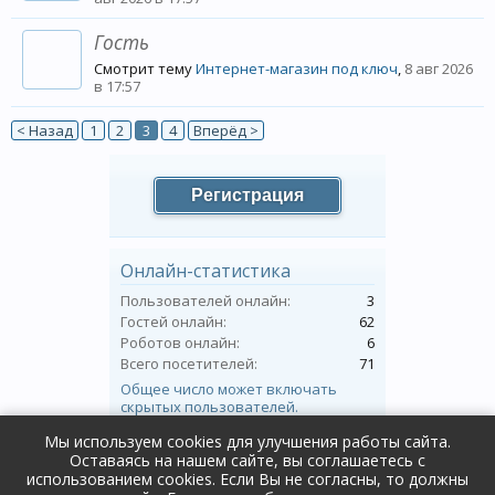
Гость
Смотрит тему
Интернет-магазин под ключ
,
8 авг 2026
в 17:57
< Назад
1
2
3
4
Вперёд >
Регистрация
Онлайн-статистика
Пользователей онлайн:
3
Гостей онлайн:
62
Роботов онлайн:
6
Всего посетителей:
71
Общее число может включать
скрытых пользователей.
Мы используем cookies для улучшения работы сайта.
Оставаясь на нашем сайте, вы соглашаетесь с
Форум
Пользователи
использованием cookies. Если Вы не согласны, то должны