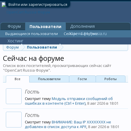
Войти или зарегистрироваться
Форум
Дополнения
Пользователи
OpenCart-Russia.ru
Выдающиеся пользователи
Сейчас на форуме
Хостинг
Форум
Пользователи
Сейчас на форуме
Список всех посетителей, просматривающих сейчас сайт
"OpenCart Russia Форум".
Все
Пользователи
Гости
Роботы
Гость
Смотрит тему
Модуль отправки сообщений об
ошибках в контенте (Ctrl + Enter)
,
8 авг 2026 в 18:01
Гость
Смотрит тему
ВНИМАНИЕ: Ваш IP XXXXXXXX не
добавлен в список доступа к API!
,
8 авг 2026 в 18:01