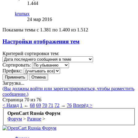
1.444
krumax
24 мар 2016
Показаны темы с 1.381 по 1.400 из 1.512
Настройки отображения тем
Критерий сортировки тем:
Сортировать:
Префикс:
Загрузка...
(Вы должны войти или зарегистрироваться, чтобы разместить
сообщение.)
Страница 70 из 76
< Назад
1
←
68
69
70
71
72
→
76
Вперёд >
OpenCart Russia Форум
Форум
>
Разное
>