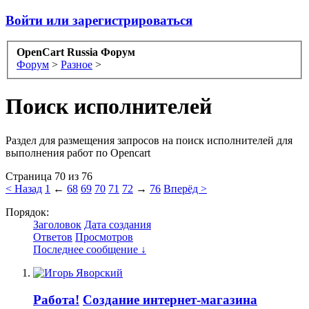
Войти или зарегистрироваться
OpenCart Russia Форум
Форум
>
Разное
>
Поиск исполнителей
Раздел для размещения запросов на поиск исполнителей для
выполнения работ по Opencart
Страница 70 из 76
< Назад
1
←
68
69
70
71
72
→
76
Вперёд >
Порядок:
Заголовок
Дата создания
Ответов
Просмотров
Последнее сообщение ↓
Работа!
Создание интернет-магазина