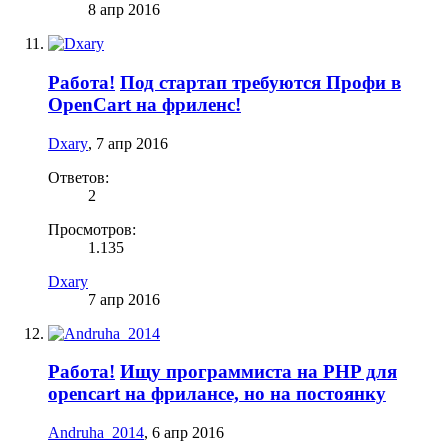
8 апр 2016
Работа!
Под стартап требуются Профи в
OpenCart на фриленс!
Dxary
,
7 апр 2016
Ответов:
2
Просмотров:
1.135
Dxary
7 апр 2016
Работа!
Ищу программиста на PHP для
opencart на фрилансе, но на постоянку
Аndruha_2014
,
6 апр 2016