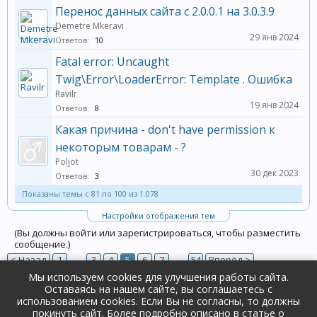
Перенос данных сайта с 2.0.0.1 на 3.0.3.9
Demetre Mkeravi
29 янв 2024
Ответов:
10
Fatal error: Uncaught
Twig\Error\LoaderError: Template . Ошибка
Ravilr
19 янв 2024
Ответов:
8
Какая причина - don't have permission к
некоторым товарам - ?
Poljot
30 дек 2023
Ответов:
3
Показаны темы с 81 по 100 из 1.078
Настройки отображения тем
(Вы должны войти или зарегистрироваться, чтобы разместить
сообщение.)
< Назад
1
←
3
4
5
6
7
→
54
Вперёд >
Мы используем cookies для улучшения работы сайта.
Оставаясь на нашем сайте, вы соглашаетесь с
Форум
Поддержка и ответы на вопросы
использованием cookies. Если Вы не согласны, то должны
покинуть сайт. Более подробно описано в
статье о