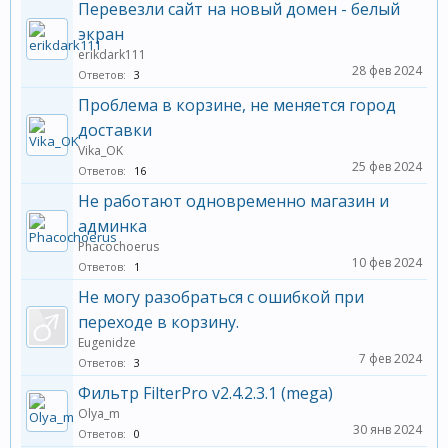
Перевезли сайт на новый домен - белый
экран
erikdark111
28 фев 2024
Ответов:
3
Проблема в корзине, не меняется город
доставки
Vika_OK
25 фев 2024
Ответов:
16
Не работают одновременно магазин и
админка
Phacochoerus
10 фев 2024
Ответов:
1
Не могу разобраться с ошибкой при
переходе в корзину.
Eugenidze
7 фев 2024
Ответов:
3
Фильтр FilterPro v2.4.2.3.1 (mega)
Olya_m
30 янв 2024
Ответов:
0