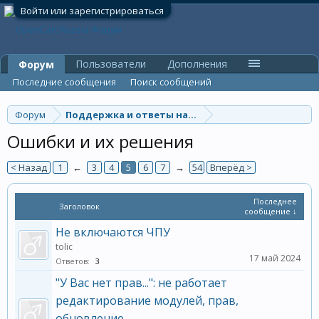
Войти или зарегистрироваться
Пользователи
Дополнения
Форум
Последние сообщения
Поиск сообщений
Форум
Поддержка и ответы на вопросы
Ошибки и их решения
< Назад
1
←
3
4
5
6
7
→
54
Вперёд >
Последнее
Заголовок
сообщение ↓
Не включаются ЧПУ
tolic
17 май 2024
Ответов:
3
"У Вас нет прав...": не работает
редактирование модулей, прав,
обновление