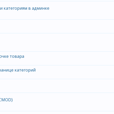
и категориям в админке
очке товара
транице категорий
OCMOD}