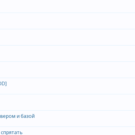
OD]
вером и базой
 спрятать