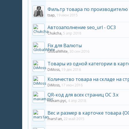
Фильтр товара по производителю 
tsap
,
19 июн 2015
Автозаполнение seo_url - OC3
Chukcha
,
5 апр 2018
Fix для Валюты
GlobalWhite
,
30 сен 2016
Товары из одной категории в карт
DiMoss
,
19 дек 2016
Количество товара на складе на с
DiMoss
,
17 июн 2016
QR-код для всех страниц ОС 3.х
maxam.pyc
,
4 апр 2018
Вес и размер в карточке товара {
mars1an
,
22 май 2015