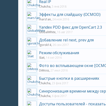
Real IP
Chukcha
,
5 янв 2018
Эффекты для слайдшоу {OCMOD}
mars1an
,
24 ноя 2016
Yandex PDD фикс для OpenCart 2.3
GlobalWhite
,
16 авг 2017
Добавление rel next, prev для
igorok14
,
26 сен 2017
Режим обслуживания
Slait
,
14 окт 2016
Фото во всплывающем окне [OCM
DiMoss
,
27 июл 2016
Быстрые кнопки в расширениях
Chukcha
,
23 фев 2017
Синхронизация времени между сер
Chukcha
,
6 фев 2017
Доступы пользователей - показать