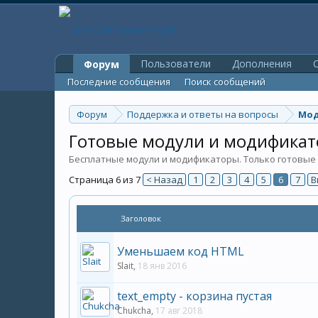
Пользователи
Дополнения
O
Форум
Последние сообщения
Поиск сообщений
Форум
Поддержка и ответы на вопросы
Мод
Готовые модули и модификат
Бесплатные модули и модификаторы. Только готовые
Страница 6 из 7
< Назад
1
2
3
4
5
6
7
В
Заголовок
Уменьшаем код HTML
Slait
,
18 янв 2016
text_empty - корзина пустая
Chukcha
,
17 авг 2018