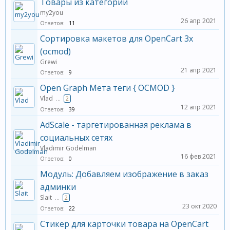
Товары из категории
my2you
26 апр 2021
Ответов:
11
Сортировка макетов для OpenCart 3x
(ocmod)
Grewi
21 апр 2021
Ответов:
9
Open Graph Мета теги { OCMOD }
Vlad
...
2
12 апр 2021
Ответов:
39
AdScale - таргетированная реклама в
социальных сетях
Vladimir Godelman
16 фев 2021
Ответов:
0
Модуль: Добавляем изображение в заказ
админки
Slait
...
2
23 окт 2020
Ответов:
22
Стикер для карточки товара на OpenCart