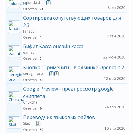
solunski.d
...
2
8 окт 2020
Ответов:
21
Cортировка сопутствующих товаров для
2.3
fanatic
7 сен 2020
Ответов:
1
Бифит Касса онлайн касса
eamat
22 июн 2020
Ответов:
0
Кнопка "Применить" в админке Opencart 2
seregin-pro
...
2
3
12 май 2020
Ответов:
42
Google Preview - предпросмотр google
сниппета
Chukcha
24 апр 2020
Ответов:
6
Переводчик языковых файлов
Slait
...
2
10 апр 2020
Ответов:
30