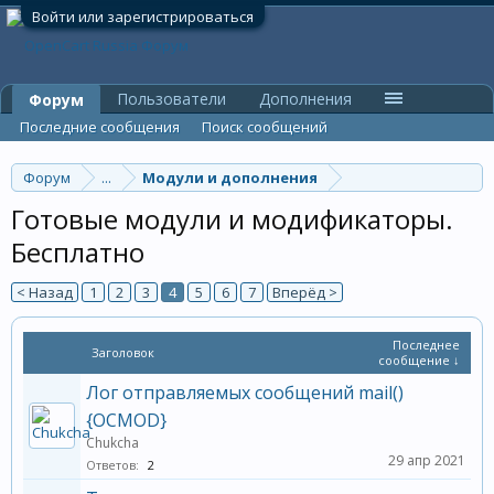
Войти или зарегистрироваться
Пользователи
Дополнения
Форум
Последние сообщения
Поиск сообщений
Форум
...
Модули и дополнения
Готовые модули и модификаторы.
Бесплатно
< Назад
1
2
3
4
5
6
7
Вперёд >
Последнее
Заголовок
сообщение ↓
Лог отправляемых сообщений mail()
{OCMOD}
Chukcha
29 апр 2021
Ответов:
2