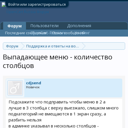
Войти или зарегистрироваться
Пользователи
Дополнения
Форум
OpenCart-Russia.ru
Хостинг
Последние сообщения
Поиск сообщений
Форум
Поддержка и ответы на вопросы
Общие вопросы
Выпадающее меню - количество
столбцов
cdjsend
Новичок
Подскажите что подправить чтобы меню в 2 а
лучше в 3 столбца с верху выезжало, слишком много
подкатегорий не вмещаются в 1 экран сразу, а
разбить нельзя
в админке указывал в несколько столбцов -