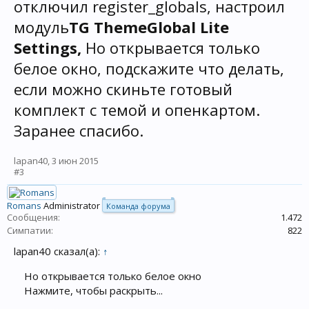
отключил register_globals, настроил
модуль
TG ThemeGlobal Lite
Settings,
Но открывается только
белое окно, подскажите что делать,
если можно скиньте готовый
комплект с темой и опенкартом.
Заранее спасибо.
lapan40
,
3 июн 2015
#3
Romans
Administrator
Команда форума
Сообщения:
1.472
Симпатии:
822
lapan40 сказал(а):
↑
Но открывается только белое окно
Нажмите, чтобы раскрыть...