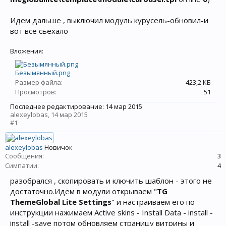
Идем дальше , выключил модуль курусель-обновил-и
вот все сьехало
Вложения:
Безымянный.png
Размер файла:
423,2 КБ
Просмотров:
51
Последнее редактирование:
14 мар 2015
alexeylobas
,
14 мар 2015
#1
alexeylobas
Новичок
Сообщения:
3
Симпатии:
4
разобрался , скопировать и ключить шаблон - этого не
достаточно.Идем в модули открываем "
TG
ThemeGlobal Lite Settings
" и настраиваем его по
инструкции нажимаем Active skins - Install Data - install -
install -save потом обновляем страницу витрины и