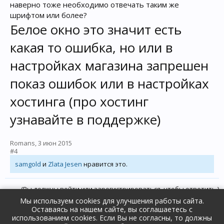
наверно тоже необходимо отвечать таким же
шрифтом или более?
Белое окно это значит есть
какая то ошибка, но или в
настройках магазина запрешен
показ ошибок или в настройках
хостинга (про хостинг
узнавайте в поддержке)
Romans
,
3 июн 2015
#4
samgold
и
Zlata Jesen
нравится это.
(Вы должны войти или зарегистрироваться, чтобы ответить.)
Мы используем cookies для улучшения работы сайта.
Оставаясь на нашем сайте, вы соглашаетесь с
Форум
Поддержка и ответы на вопросы
использованием cookies. Если Вы не согласны, то должны
Дизайн, оформление и шаблоны