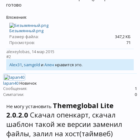
готово
Вложения:
Безымянный.png
Размер файла:
347,2 КБ
Просмотров:
71
alexeylobas
,
14 мар 2015
#2
Alex31
,
samgold
и
Ален
нравится это.
lapan40
Новичок
Сообщения:
1
Симпатии:
0
Themeglobal Lite
Не могу установить
2.0.2.0
Скачал опенкарт, скачал
шаблон такой же версии заменил
файлы, залил на хост(таймвеб)