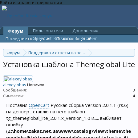
Войти или зарегистрироваться
Пользователи
Дополнения
Форум
OpenCart-Russia.ru
Хостинг
Последние сообщения
Поиск сообщений
Форум
Поддержка и ответы на вопросы
Дизайн, оформление и шаблоны
Установка шаблона Themeglobal Lite
alexeylobas
Новичок
Сообщения:
3
Симпатии:
4
Поставил
OpenCart
Русская сборка Version 2.0.1.1 (rs.6)
на денвер , ставлю на него шаблон
tg_themeglobal_lite_2.0.1.x_version_1.0 и..... выбивает
ошибку
(
Z:\home\zakaz.net.ua\www\catalog\view\theme\the
megloballite\template\module\carousel.tpl
on line
6
)