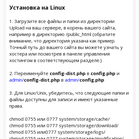
Установка на Linux
1. Загрузите все файлы и папки из директории
Upload на ваш сервере, в корень вашего сайта,
например в директорию /public_html (обратите
внимание, что директория указана как пример.
Точный путь до вашего сайта вы можете узнать у
хостера или посмотрев в панеле управления
хостингом в соответствующем разделе.)
2. Переименуйте
config-dist.php
в
config.php
и
admin/
config-dist.php
в
admin/
config.php
3. Для Linux/Unix, убедитесь, что следующие папки и
файлы доступны для записи и имеют указанные
права.
chmod 0755 или 0777 system/storage/cache/
chmod 0755 или 0777 system/storage/download/
chmod 0755 или0777 system/storage/logs/
chmod 0755 или 0777 system/storage/modification/