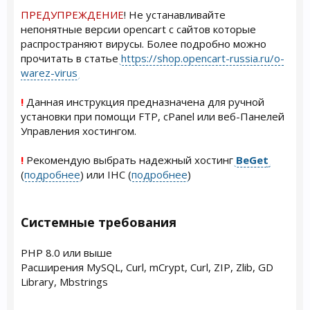
ПРЕДУПРЕЖДЕНИЕ
! Не устанавливайте
непонятные версии opencart с сайтов которые
распространяют вирусы. Более подробно можно
прочитать в статье
https://shop.opencart-russia.ru/o-
warez-virus
!
Данная инструкция предназначена для ручной
установки при помощи FTP, cPanel или веб-Панелей
Управления хостингом.
!
Рекомендую выбрать надежный хостинг
BeGet
(
подробнее
) или IHC (
подробнее
)
Системные требования
PHP 8.0 или выше
Расширения MySQL, Curl, mCrypt, Curl, ZIP, Zlib, GD
Library, Mbstrings