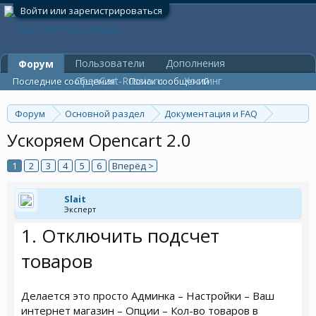
Войти или зарегистрироваться
Пользователи
Дополнения
Форум
OpenCart-Russia.ru
Хостинг
Последние сообщения
Поиск сообщений
Форум
Основной раздел
Документация и FAQ
Инструкции и FAQ
Ускоряем Opencart 2.0
1
2
3
4
5
6
Вперёд >
Slait
Эксперт
1. Отключить подсчет
товаров
Делается это просто Админка – Настройки – Ваш
интернет магазин – Опции – Кол-во товаров в