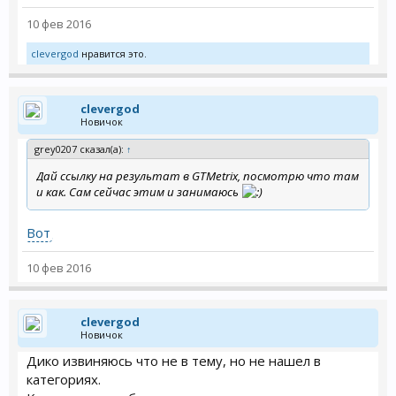
10 фев 2016
clevergod
нравится это.
clevergod
Новичок
grey0207 сказал(а):
↑
Дай ссылку на результат в GTMetrix, посмотрю что там
и как. Сам сейчас этим и занимаюсь
Вот
10 фев 2016
clevergod
Новичок
Дико извиняюсь что не в тему, но не нашел в
категориях.