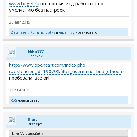
www.beget.ru
все сжатия итд работают по
умолчанию без настроек.
26 авг 2015
Zlata Jesen
,
Romans
,
plat75
и
ещё 1-му
нравится это.
Nika777
Новичок
http://www.opencart.com/index.php?
r...extension_id=19079&filter_username=budgetneon
я
пробовала, все ок!
21 сен 2015
RoS
нравится это.
Slait
Эксперт
Nika777 сказал(а):
↑