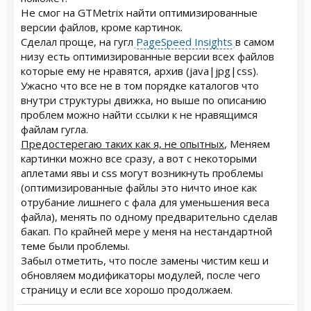
Не смог на GTMetrix найти оптимизированные
версии файлов, кроме картинок.
Сделал проще, на гугл
PageSpeed Insights
в самом
низу есть оптимизированные версии всех файлов
которые ему не нравятся, архив (java|jpg|css).
Ужасно что все не в том порядке каталогов что
внутри структуры движка, но выше по описанию
проблем можно найти ссылки к не нравящимся
файлам гугла.
Предостерегаю таких как я, не опытных
, Меняем
картинки можно все сразу, а вот с некоторыми
аплетами явы и css могут возникнуть проблемы
(оптимизированные файлы это ничто иное как
отрубание лишнего с фала для уменьшения веса
файла), менять по одному предварительно сделав
бакап. По крайней мере у меня на нестандартной
теме были проблемы.
Забыл отметить, что после замены чистим кеш и
обновляем модификаторы модулей, после чего
страницу и если все хорошо продолжаем.