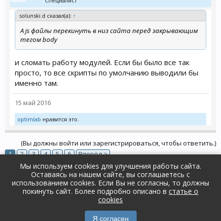
Специалист
solunski.d сказал(а):
↑
А js файлы перекинуть в низ сайта перед закрывающим
тегом body
и сломать работу модулей. Если бы было все так
просто, то все скрипты по умолчанию выводили бы
именно там.
15 май 2016
optimlab
нравится это.
(Вы должны войти или зарегистрироваться, чтобы ответить.)
1
2
3
4
5
6
Вперёд >
Мы используем cookies для улучшения работы сайта.
Оставаясь на нашем сайте, вы соглашаетесь с
Форум
Основной раздел
Документация и FAQ
использованием cookies. Если Вы не согласны, то должны
Инструкции и FAQ
покинуть сайт. Более подробно описано в
статье о
Russian (RU)
Обратная связь
Помощь
cookies
Условия и правила
Политика конфиденциальности
Forum software by XenForo™
Я согласен