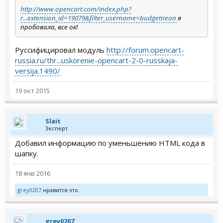
http://www.opencart.com/index.php?
r...extension_id=19079&filter_username=budgetneon
я
пробовала, все ок!
Руссифицировал модуль
http://forum.opencart-
russia.ru/thr...uskorenie-opencart-2-0-russkaja-
versija.1490/
19 окт 2015
Slait
Эксперт
Добавил информацию по уменьшению HTML кода в
шапку.
18 янв 2016
grey0207
нравится это.
grey0207