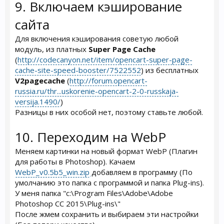
9. Включаем кэширование
сайта
Для включения кэширования советую любой
модуль, из платных
Super Page Cache
(
http://codecanyon.net/item/opencart-super-page-
cache-site-speed-booster/7522552
) из бесплатных
V2pagecache
(
http://forum.opencart-
russia.ru/thr...uskorenie-opencart-2-0-russkaja-
versija.1490/
)
Разницы в них особой нет, поэтому ставьте любой.
10. Переходим на WebP
Меняем картинки на новый формат WebP (Плагин
для работы в Photoshop). Качаем
WebP_v0.5b5_win.zip
добавляем в программу (По
умолчанию это папка с программой и папка Plug-ins).
У меня папка "c:\Program Files\Adobe\Adobe
Photoshop CC 2015\Plug-ins\"
После жмем сохранить и выбираем эти настройки