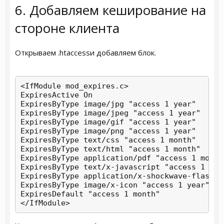
6. Добавляем кеширование на
стороне клиента
Открываем .htaccessи добавляем блок.
<IfModule mod_expires.c>

ExpiresActive On

ExpiresByType image/jpg "access 1 year"

ExpiresByType image/jpeg "access 1 year"

ExpiresByType image/gif "access 1 year"

ExpiresByType image/png "access 1 year"

ExpiresByType text/css "access 1 month"

ExpiresByType text/html "access 1 month"

ExpiresByType application/pdf "access 1 month"
ExpiresByType text/x-javascript "access 1 mont
ExpiresByType application/x-shockwave-flash "
ExpiresByType image/x-icon "access 1 year"

ExpiresDefault "access 1 month"

</IfModule>