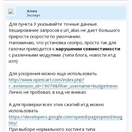
Ален
Эксперт
Для пункта 3 указывайте точные данные.
Кеширование запросов к url_alias не дает большого
прироста скорости по умолчанию.
Напоминаю, что установка сеопро, просто так для
галочки приводится к
нарушении совместимости
с различными модулями. (типа блога, новости итд
итп)
Для ускорения можно еще использовать
http://www.opencart.com/index.php?
r...extension_id=19079&filter_username=budgetneon
Лично не пробовал, в код не вникал.
А для проверки всех этих сжатий итд можно
использовать
https://developers.google.com/speed/pagespeed/insig
hts/
При выборе нормального хостинга типа