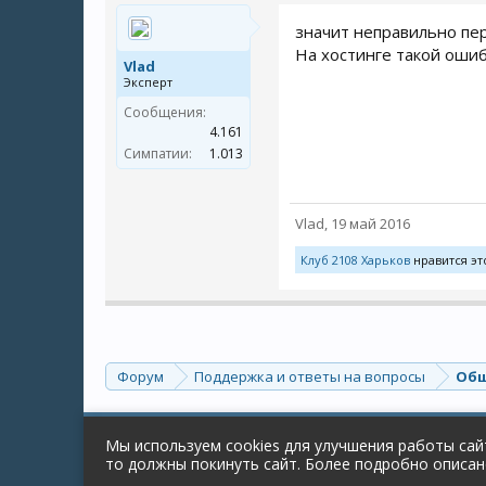
значит неправильно пер
На хостинге такой ошиб
Vlad
Эксперт
Сообщения:
4.161
Симпатии:
1.013
Vlad
,
19 май 2016
Клуб 2108 Харьков
нравится эт
Форум
Поддержка и ответы на вопросы
Общ
Russian (RU)
Мы используем cookies для улучшения работы сайт
Forum software by XenForo™
© 2010-2018 XenForo Ltd.
то должны покинуть сайт. Более подробно описа
Перевод:
XF-Russia.ru