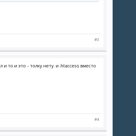
#3
и то и это - толку нету. и .htaccess вместо
#4