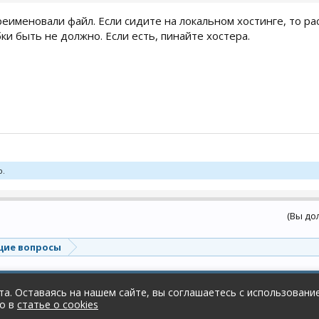
еименовали файл. Если сидите на локальном хостинге, то ра
ки быть не должно. Если есть, пинайте хостера.
о.
(Вы до
ие вопросы
а. Оставаясь на нашем сайте, вы соглашаетесь с использованием
но в
статье о cookies