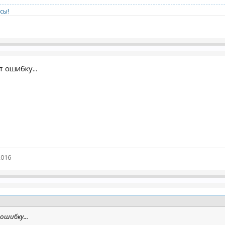
сы!
 ошибку...
2016
ошибку...