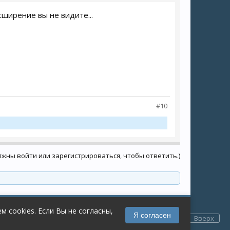
сширение вы не видите...
#10
лжны войти или зарегистрироваться, чтобы ответить.)
Обратная связь
Помощь
Главная
 cookies. Если Вы не согласны,
Условия и правила
Политика конфиденциальности
Я согласен
Вверх