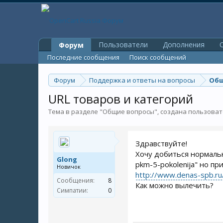
Пользователи
Дополнения
O
Форум
Последние сообщения
Поиск сообщений
Форум
Поддержка и ответы на вопросы
Общ
URL товаров и категорий
Тема в разделе "
Общие вопросы
", создана пользова
Здравствуйте!
Хочу добиться нормальн
Glong
pkm-5-pokolenija" но п
Новичок
http://www.denas-spb.r
Сообщения:
8
Как можно вылечить?
Симпатии:
0