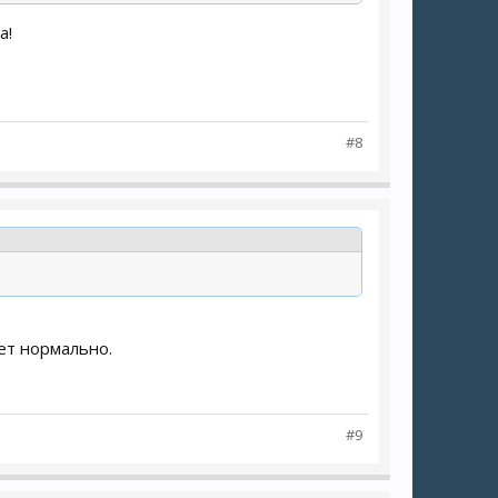
а!
#8
ет нормально.
#9