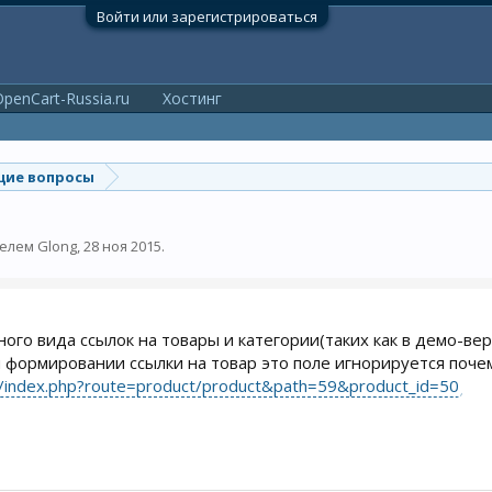
Войти или зарегистрироваться
penCart-Russia.ru
Хостинг
ие вопросы
телем
Glong
,
28 ноя 2015
.
ого вида ссылок на товары и категории(таких как в демо-верс
ри формировании ссылки на товар это поле игнорируется почем
u/index.php?route=product/product&path=59&product_id=50