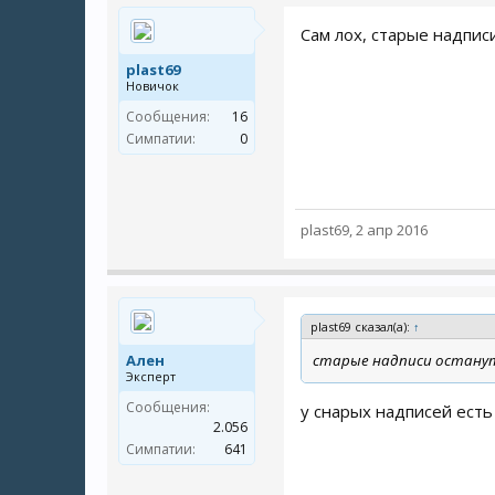
Сам лох, старые надпис
plast69
Новичок
Сообщения:
16
Симпатии:
0
plast69
,
2 апр 2016
plast69 сказал(а):
↑
Ален
старые надписи остану
Эксперт
Сообщения:
у снарых надписей есть 
2.056
Симпатии:
641