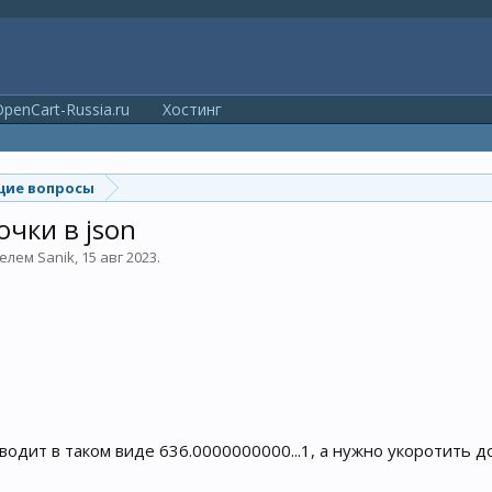
penCart-Russia.ru
Хостинг
ие вопросы
чки в json
телем
Sanik
,
15 авг 2023
.
дит в таком виде 636.0000000000...1, а нужно укоротить до 