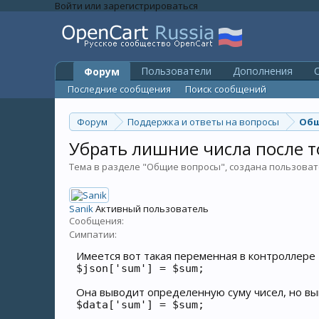
Войти или зарегистрироваться
Пользователи
Дополнения
O
Форум
Последние сообщения
Поиск сообщений
Форум
Поддержка и ответы на вопросы
Общ
Убрать лишние числа после то
Тема в разделе "
Общие вопросы
", создана пользова
Sanik
Активный пользователь
Сообщения:
Симпатии:
Имеется вот такая переменная в контроллере
$json['sum'] = $sum;
Она выводит определенную суму чисел, но выво
$data['sum'] = $sum;