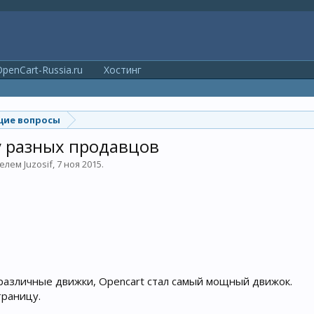
penCart-Russia.ru
Хостинг
ие вопросы
у разных продавцов
телем
Juzosif
,
7 ноя 2015
.
различные движки, Opencart стал самый мощный движок.
траницу.