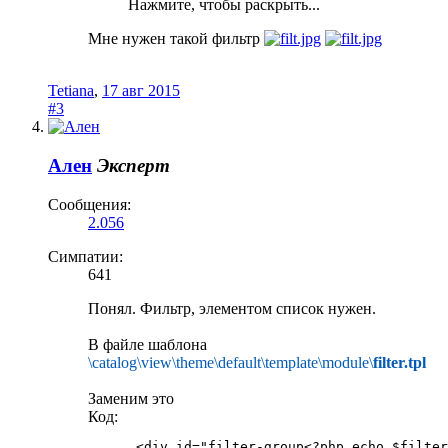
Нажмите, чтобы раскрыть...
Мне нужен такой фильтр
Tetiana
,
17 авг 2015
#3
Ален
Эксперт
Сообщения:
2.056
Симпатии:
641
Понял. Фильтр, элементом список нужен.
В файле шаблона
\catalog\view\theme\default\template\module\
filter.tpl
Заменим это
Код:
      <div id="filter-group<?php echo $filter