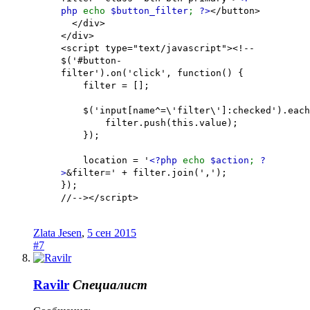
php
echo
$button_filter
;
?>
</button>
</div>
</div>
<script type="text/javascript"><!--
$('#button-
filter').on('click', function() {
filter = [];
$('input[name^=\'filter\']:checked').each(
filter.push(this.value);
});
location = '
<?php
echo
$action
;
?
>
&filter=' + filter.join(',');
});
//--></script>
Zlata Jesen
,
5 сен 2015
#7
Ravilr
Специалист