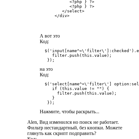
            <?php } ?>

            <?php } ?>

         </select>

      </div>
А вот это
Код:
  $('input[name^=\'filter\']:checked').e
     filter.push(this.value);

на это
Код:
  $('select[name^=\'filter\'] option:sel
     if (this.value != "") {

       filter.push(this.value);

     }

Нажмите, чтобы раскрыть...
Alen, Вид изменился но поиск не работает.
Фильтр нестандартный, без кнопки. Можете
глянуть как скрипт подправить?
Код: