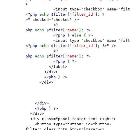
>
<input type="checkbox" name="filter
<?php
echo
$filter
[
'filter_id'
];
?
>
" checked="checked" />
<?
php
echo
$filter
[
'name'
];
?>
<?php
} else {
?>
<input type="checkbox" name="filter
<?php
echo
$filter
[
'filter_id'
];
?>
" />
<?
php
echo
$filter
[
'name'
];
?>
<?php
}
?>
</label>
</div>
<?php
}
?>
</div>
</div>
<?php
}
?>
</div>
<div class="panel-footer text-right">
<button type="button" id="button-
filter" class="btn btn-primary">
<?