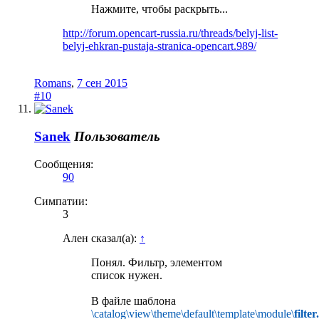
Нажмите, чтобы раскрыть...
http://forum.opencart-russia.ru/threads/belyj-list-
belyj-ehkran-pustaja-stranica-opencart.989/
Romans
,
7 сен 2015
#10
Sanek
Пользователь
Сообщения:
90
Симпатии:
3
Ален сказал(а):
↑
Понял. Фильтр, элементом
список нужен.
В файле шаблона
\catalog\view\theme\default\template\module\
filter