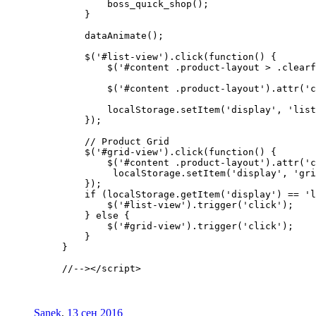
        boss_quick_shop();

    }

    dataAnimate();

    $('#list-view').click(function() {

        $('#content .product-layout > .clearf
        $('#content .product-layout').attr('c
        localStorage.setItem('display', 'list
    });

    // Product Grid

    $('#grid-view').click(function() {

        $('#content .product-layout').attr('c
         localStorage.setItem('display', 'gri
    });

    if (localStorage.getItem('display') == 'l
        $('#list-view').trigger('click');

    } else {

        $('#grid-view').trigger('click');

    }

}

Sanek
,
13 сен 2016