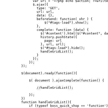
      var url = '<?php echo $action; ?>&filte
      $.ajax({

        type: 'GET',

        url: url,

        data: {},

        beforeSend: function( xhr ) {

            $("#tags-load").show();

        },

        complete: function (data) {         

          $('#content').html($("#content", da
          history.pushState({

            page: url

          }, url, url);     

          $("#tags-load").hide();

          handleGridList();

        }

      });

    });

});

$(document).ready(function(){

    $( document ).ajaxComplete(function() {

        //handleGridList();

    });

})

function handleGridList(){

    if (typeof boss_quick_shop == 'function')