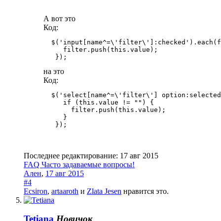
А вот это
Код:
  $('input[name^=\'filter\']:checked').each(f
     filter.push(this.value);

на это
Код:
  $('select[name^=\'filter\'] option:selected
     if (this.value != "") {

       filter.push(this.value); 

     }

Последнее редактирование:
17 авг 2015
FAQ Часто задаваемые вопросы!
Ален
,
17 авг 2015
#4
Ecsiron
,
artaaroth
и
Zlata Jesen
нравится это.
Tetiana
Новичок