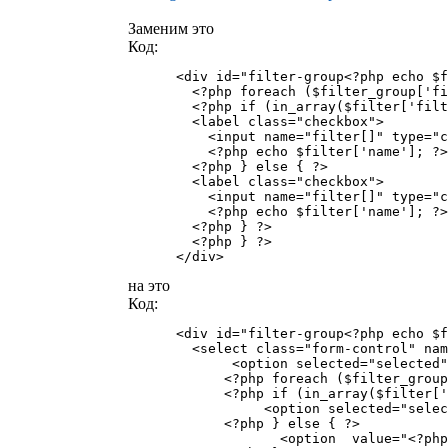
Заменим это
Код:
      <div id="filter-group<?php echo $f
        <?php foreach ($filter_group['fi
        <?php if (in_array($filter['filt
        <label class="checkbox">

          <input name="filter[]" type="c
          <?php echo $filter['name']; ?>
        <?php } else { ?>

        <label class="checkbox">

          <input name="filter[]" type="c
          <?php echo $filter['name']; ?>
        <?php } ?>

        <?php } ?>

      </div>
на это
Код:
      <div id="filter-group<?php echo $f
        <select class="form-control" nam
             <option selected="selected"
            <?php foreach ($filter_group
            <?php if (in_array($filter['
                 <option selected="selec
            <?php } else { ?>

                   <option  value="<?php