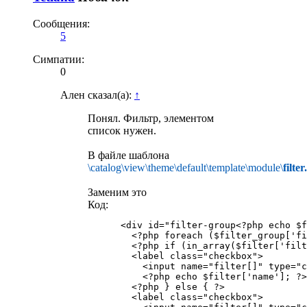
Сообщения:
5
Симпатии:
0
Ален сказал(а):
↑
Понял. Фильтр, элементом
список нужен.
В файле шаблона
\catalog\view\theme\default\template\module\
filter
Заменим это
Код:
      <div id="filter-group<?php echo $f
        <?php foreach ($filter_group['fi
        <?php if (in_array($filter['filt
        <label class="checkbox">

          <input name="filter[]" type="c
          <?php echo $filter['name']; ?>
        <?php } else { ?>

        <label class="checkbox">
