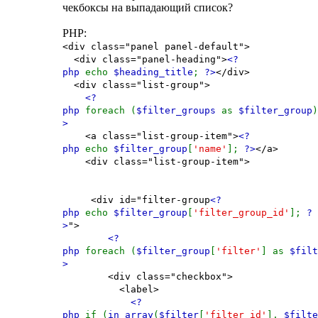
чекбоксы на выпадающий список?
PHP:
<div class="panel panel-default">
<div class="panel-heading">
<?
php
echo
$heading_title
;
?>
</div>
<div class="list-group">
<?
php
foreach (
$filter_groups
as
$filter_group
>
<a class="list-group-item">
<?
php
echo
$filter_group
[
'name'
];
?>
</a>
<div class="list-group-item">
<div id="filter-group
<?
php
echo
$filter_group
[
'filter_group_id'
];
?
>
">
<?
php
foreach (
$filter_group
[
'filter'
] as
$filt
>
<div class="checkbox">
<label>
<?
php
if (
in_array
(
$filter
[
'filter_id'
],
$filte