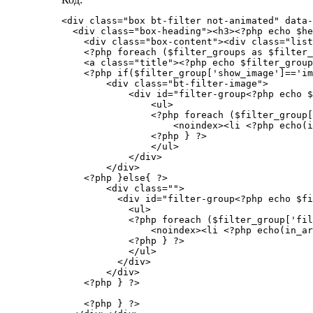
<div class="box bt-filter not-animated" data-
  <div class="box-heading"><h3><?php echo $he
    <div class="box-content"><div class="list
    <?php foreach ($filter_groups as $filter_
    <a class="title"><?php echo $filter_group
    <?php if($filter_group['show_image']=='im
        <div class="bt-filter-image">

            <div id="filter-group<?php echo $
                <ul>

                <?php foreach ($filter_group[
                    <noindex><li <?php echo(i
                <?php } ?>

                </ul>

            </div>

        </div>

    <?php }else{ ?>

        <div class="">

          <div id="filter-group<?php echo $fi
            <ul>

            <?php foreach ($filter_group['fil
                <noindex><li <?php echo(in_ar
            <?php } ?>

            </ul>

          </div>

        </div>

    <?php } ?>

    <?php } ?>
