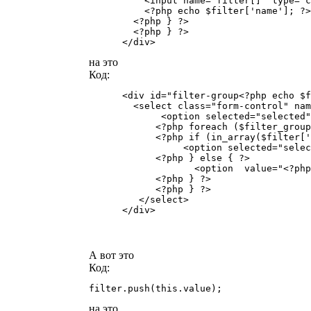
          <input name="filter[]" type="c
          <?php echo $filter['name']; ?>
        <?php } ?>

        <?php } ?>

      </div>
на это
Код:
      <div id="filter-group<?php echo $f
        <select class="form-control" nam
             <option selected="selected"
            <?php foreach ($filter_group
            <?php if (in_array($filter['
                 <option selected="selec
            <?php } else { ?>

                   <option  value="<?php
            <?php } ?>

            <?php } ?>

         </select>

      </div>
А вот это
Код:
filter.push(this.value);
на это