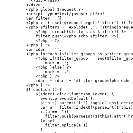
  </div></div>

</div>

<?php global $request;?>

<script type="text/javascript"><!--

var filter = [];

<?php if (isset($request->get['filter'])){ ?>

<?php $filters =  explode(',', (string)$reque
    <?php foreach($filters as $filter){ ?>

    filter.push(<?php echo $filter; ?>);

    <?php } ?>

<?php } ?>

var idarr = '';

<?php foreach ($filter_groups as $filter_grou
    <?php if($filter_group == end($filter_gro
        mark = '';

    <?php }else{ ?>

        mark = ',';

    <?php } ?>

    idarr = idarr + '#filter-group<?php echo 
<?php } ?>

$(function () {

    $(idarr).click(function (event) {

      event.preventDefault();

      $(this).parent('li').toggleClass('activ
      var a = filter.indexOf(parseInt($(this)
      if(a == -1){

        filter.push(parseInt($(this).attr('hr
      }else{

        filter.splice(a,1)

      }
