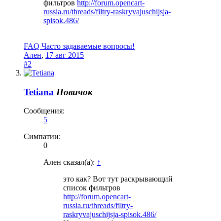
фильтров
http://forum.opencart-
russia.ru/threads/filtry-raskryvajuschijsja-
spisok.486/
FAQ Часто задаваемые вопросы!
Ален
,
17 авг 2015
#2
Tetiana
Новичок
Сообщения:
5
Симпатии:
0
Ален сказал(а):
↑
это как? Вот тут раскрывающий
список фильтров
http://forum.opencart-
russia.ru/threads/filtry-
raskryvajuschijsja-spisok.486/