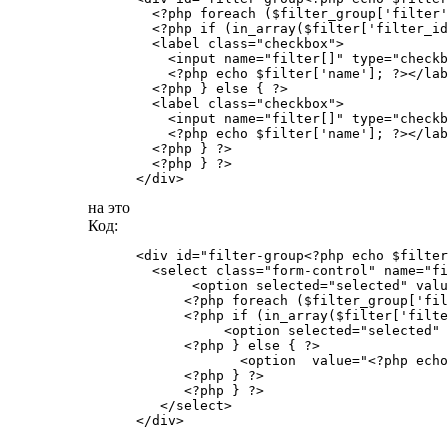
        <?php foreach ($filter_group['filter'
        <?php if (in_array($filter['filter_id
        <label class="checkbox">

          <input name="filter[]" type="checkb
          <?php echo $filter['name']; ?></lab
        <?php } else { ?>

        <label class="checkbox">

          <input name="filter[]" type="checkb
          <?php echo $filter['name']; ?></lab
        <?php } ?>

        <?php } ?>

      </div>
на это
Код:
      <div id="filter-group<?php echo $filter
        <select class="form-control" name="fi
             <option selected="selected" valu
            <?php foreach ($filter_group['fil
            <?php if (in_array($filter['filte
                 <option selected="selected" 
            <?php } else { ?>

                   <option  value="<?php echo
            <?php } ?>

            <?php } ?>

         </select>

      </div>