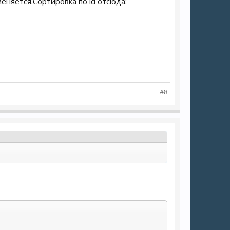
еняется.Сортировка по id отсюда:
#8