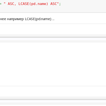
.=
" ASC, LCASE(pd.name) ASC"
;
ее например LCASE(pd.name) ...