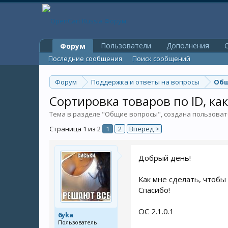
Пользователи
Дополнения
O
Форум
Последние сообщения
Поиск сообщений
Форум
Поддержка и ответы на вопросы
Общ
Сортировка товаров по ID, как
Тема в разделе "
Общие вопросы
", создана пользова
Страница 1 из 2
1
2
Вперёд >
Добрый день!
Как мне сделать, чтобы
Спасибо!
OC 2.1.0.1
6yka
Пользователь