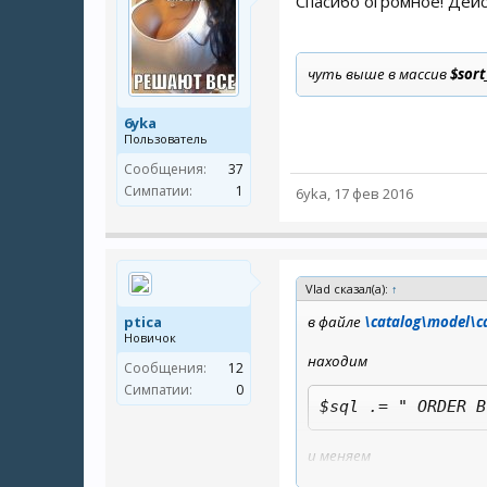
Спасибо огромное! Дейст
чуть выше в массив
$sort
6yka
Пользователь
Сообщения:
37
Симпатии:
1
6yka
,
17 фев 2016
Vlad сказал(а):
↑
ptica
в файле
\catalog\model\c
Новичок
находим
Сообщения:
12
Симпатии:
0
$sql .= " ORDER B
и меняем