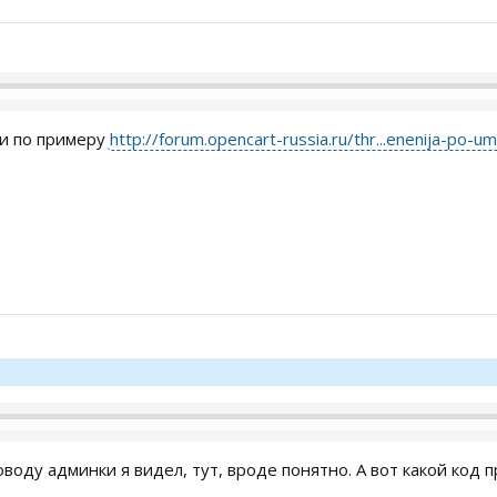
ми по примеру
http://forum.opencart-russia.ru/thr...enenija-po-u
оводу админки я видел, тут, вроде понятно. А вот какой код 