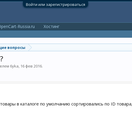
Войти или зарегистрироваться
penCart-Russia.ru
Хостинг
ие вопросы
?
телем
6yka
,
16 фев 2016
.
 товары в каталоге по умолчанию сортировались по ID товара,