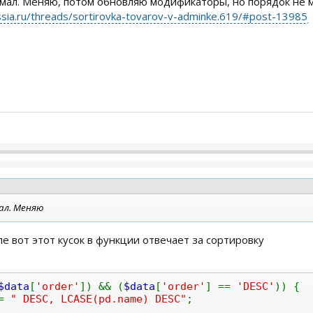
думал. Меняю, потом обновляю модификаторы, но порядок не м
ssia.ru/threads/sortirovka-tovarov-v-adminke.619/#post-13985
мал. Меняю
ле вот этот кусок в функции отвечает за сортировку
$data
[
'order'
]) && (
$data
[
'order'
] ==
'DESC'
)) {
.=
" DESC, LCASE(pd.name) DESC"
;