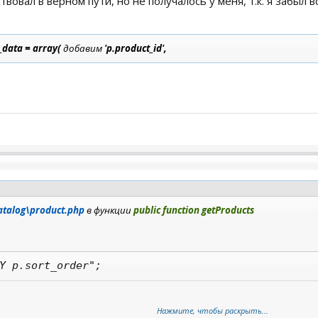
вовал в верном пути, но не получалось у меня, т.к. я забыл 
_data = array(
добавим
'p.product_id',
atalog\product.php
в функции
public function getProducts
Y p.sort_order";
Нажмите, чтобы раскрыть...