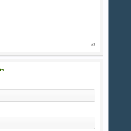
#3
ts