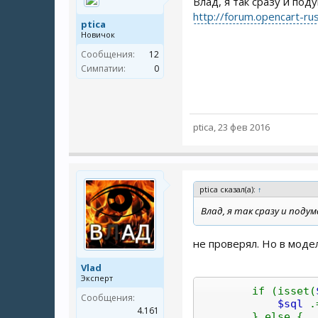
Влад, я так сразу и по
http://forum.opencart-ru
ptica
Новичок
Сообщения:
12
Симпатии:
0
ptica
,
23 фев 2016
ptica сказал(а):
↑
Влад, я так сразу и поду
не проверял. Но в моде
Vlad
Эксперт
if (isset(
Сообщения:
$sql
4.161
} else {