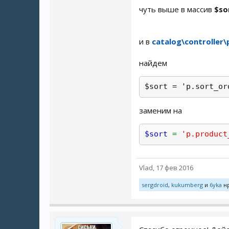
чуть выше в массив
$so
и в
catalog\controller
найдем
$sort = 'p.sort_or
заменим на
$sort
=
'p.product
Vlad
,
17 фев 2016
sergdroid
,
kukumberg
и
6yka
нр