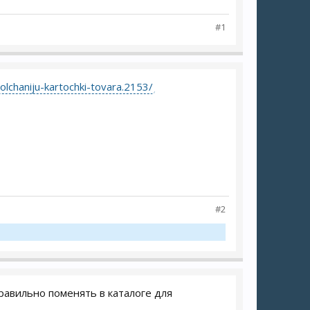
#1
molchaniju-kartochki-tovara.2153/
#2
правильно поменять в каталоге для