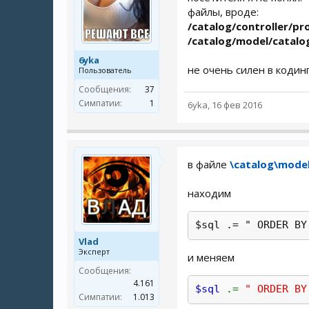
файлы, вроде:
/catalog/controller/p
/catalog/model/catalo
6yka
не очень силен в кодин
Пользователь
Сообщения:
37
Симпатии:
1
6yka
,
16 фев 2016
в файле
\catalog\mode
находим
$sql .= " ORDER BY
Vlad
Эксперт
и меняем
Сообщения:
4.161
$sql
.=
" ORDER BY
Симпатии:
1.013