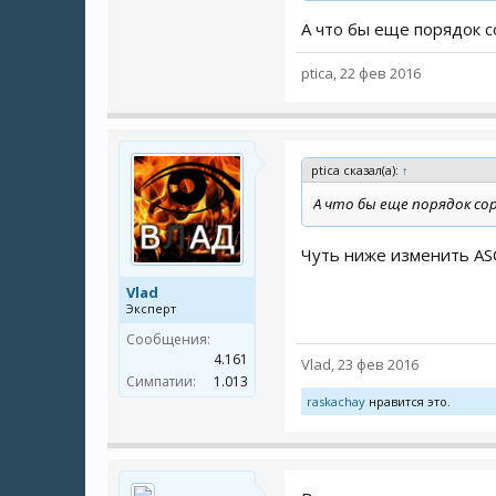
$sql
.=
" ORDER B
А что бы еще порядок 
чуть выше в массив
$sort
ptica
,
22 фев 2016
и в
catalog\controller\pr
найдем
ptica сказал(а):
↑
А что бы еще порядок с
$sort = 'p.sort_o
Чуть ниже изменить AS
заменим на
Vlad
$sort
=
'p.produc
Эксперт
Сообщения:
4.161
Vlad
,
23 фев 2016
Симпатии:
1.013
raskachay
нравится это.