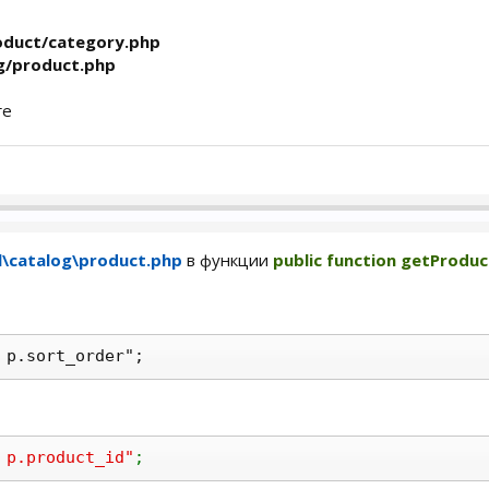
roduct/category.php
g/product.php
ге
l\catalog\product.php
в функции
public function getProduc
 p.sort_order";
 p.product_id"
;