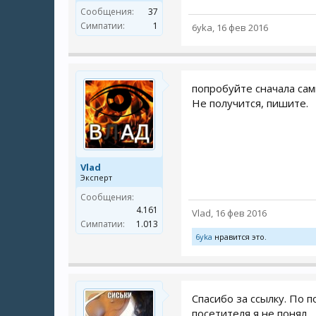
Сообщения:
37
Симпатии:
1
6yka
,
16 фев 2016
попробуйте сначала са
Не получится, пишите.
Vlad
Эксперт
Сообщения:
4.161
Vlad
,
16 фев 2016
Симпатии:
1.013
6yka
нравится это.
Спасибо за ссылку. По п
посетителя я не понял.