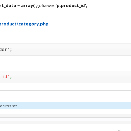
rt_data = array(
добавим
'p.product_id',
\product\category.php
der';
_id'
;
авится это.