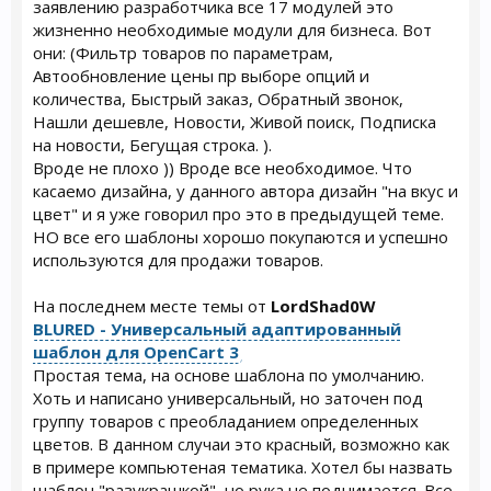
заявлению разработчика все 17 модулей это
жизненно необходимые модули для бизнеса. Вот
они: (Фильтр товаров по параметрам,
Автообновление цены пр выборе опций и
количества, Быстрый заказ, Обратный звонок,
Нашли дешевле, Новости, Живой поиск, Подписка
на новости, Бегущая строка. ).
Вроде не плохо )) Вроде все необходимое. Что
касаемо дизайна, у данного автора дизайн "на вкус и
цвет" и я уже говорил про это в предыдущей теме.
НО все его шаблоны хорошо покупаются и успешно
используются для продажи товаров.
На последнем месте темы от
LordShad0W
BLURED - Универсальный адаптированный
шаблон для OpenCart 3
Простая тема, на основе шаблона по умолчанию.
Хоть и написано универсальный, но заточен под
группу товаров с преобладанием определенных
цветов. В данном случаи это красный, возможно как
в примере компьютеная тематика. Хотел бы назвать
шаблон "разукрашкой", но рука не поднимается. Все