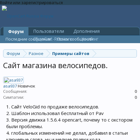
Войти или зарегистрироваться
Пользователи
Дополнения
Форум
OpenCart-Russia.ru
Хостинг
Последние сообщения
Поиск сообщений
Форум
Разное
Примеры сайтов
Сайт магазина велосипедов.
asa937
Новичок
Сообщения:
0
Симпатии:
0
1. Сайт VeloGid по продаже велосипедов.
2. Шаблон использовал бесплатный от Pav
3. Версия движка 1.5.6.4 opencart, почему то с окстором
были проблемы.
4. глобальных изменений не делал, добавил в статьи
ключевые слова, ну и мелкие правки кода.