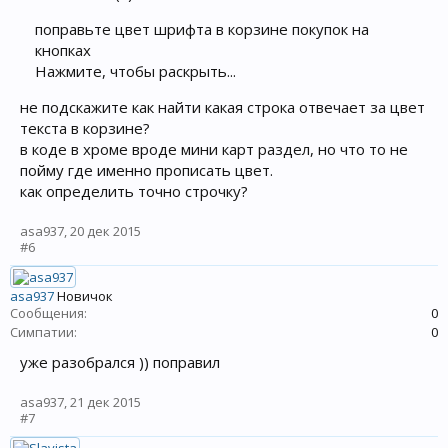
поправьте цвет шрифта в корзине покупок на
кнопках
Нажмите, чтобы раскрыть...
не подскажите как найти какая строка отвечает за цвет
текста в корзине?
в коде в хроме вроде мини карт раздел, но что то не
пойму где именно прописать цвет.
как определить точно строчку?
asa937
,
20 дек 2015
#6
asa937
Новичок
Сообщения:
0
Симпатии:
0
уже разобрался )) поправил
asa937
,
21 дек 2015
#7