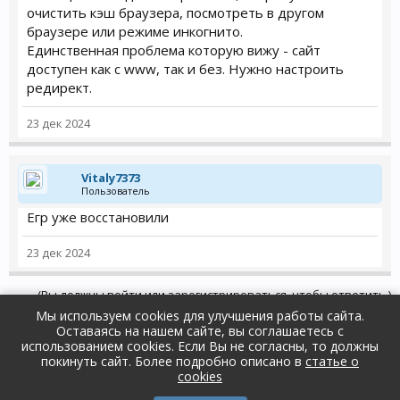
очистить кэш браузера, посмотреть в другом
браузере или режиме инкогнито.
Единственная проблема которую вижу - сайт
доступен как с www, так и без. Нужно настроить
редирект.
23 дек 2024
Vitaly7373
Пользователь
Егр уже восстановили
23 дек 2024
(Вы должны войти или зарегистрироваться, чтобы ответить.)
Мы используем cookies для улучшения работы сайта.
Оставаясь на нашем сайте, вы соглашаетесь с
Форум
...
Ошибки и их решения
использованием cookies. Если Вы не согласны, то должны
покинуть сайт. Более подробно описано в
статье о
Russian (RU)
Обратная связь
Помощь
cookies
Условия и правила
Политика конфиденциальности