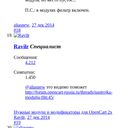
П.С.: в модулях фильтр включен.
aliasnew
,
27 дек 2014
#18
Ravilr
Специалист
Сообщения:
4.212
Симпатии:
1.450
@aliasnew
это видимо поможет
http://forum.opencart-russia.ru/threads/nastrojka-
modulja-filtr.45/
Нужные модули и модификаторы для OpenCart 2x
Ravilr
,
27 дек 2014
#19