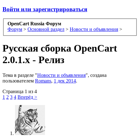
Войти или зарегистрироваться
OpenCart Russia Форум
Форум
>
Основной раздел
>
Новости и объявления
>
Русская сборка OpenCart
2.0.1.x - Релиз
Тема в разделе "
Новости и объявления
", создана
пользователем
Romans
,
1 дек 2014
.
Страница 1 из 4
1
2
3
4
Вперёд >