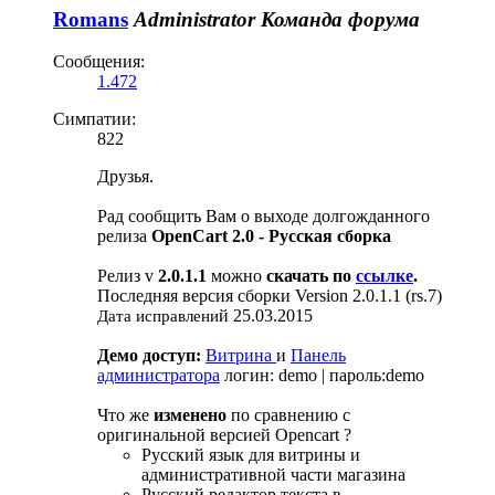
Romans
Administrator
Команда форума
Сообщения:
1.472
Симпатии:
822
Друзья.
Рад сообщить Вам о выходе долгожданного
релиза
OpenCart 2.0 - Русская сборка
Релиз v
2.0.1.1
можно
скачать по
ссылке
.
Последняя версия сборки Version 2.0.1.1 (rs.7)
й 25.03.2015
Дата исправлени
Демо доступ:
Витрина
и
Панель
администратора
логин: demo | пароль:demo
Что же
изменено
по сравнению с
оригинальной версией Opencart ?
Русский язык для витрины и
административной части магазина
Русский редактор текста в