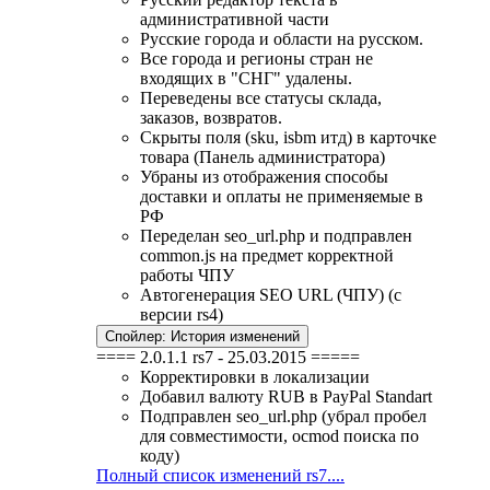
административной части
Русские города и области на русском.
Все города и регионы стран не
входящих в "СНГ" удалены.
Переведены все статусы склада,
заказов, возвратов.
Скрыты поля (sku, isbm итд) в карточке
товара (Панель администратора)
Убраны из отображения способы
доставки и оплаты не применяемые в
РФ
Переделан seo_url.php и подправлен
common.js на предмет корректной
работы ЧПУ
Автогенерация SEO URL (ЧПУ) (с
версии rs4)
Спойлер:
История изменений
==== 2.0.1.1 rs7 - 25.03.2015 =====
Корректировки в локализации
Добавил валюту RUB в PayPal Standart
Подправлен seo_url.php (убрал пробел
для совместимости, ocmod поиска по
коду)
Полный список изменений rs7....