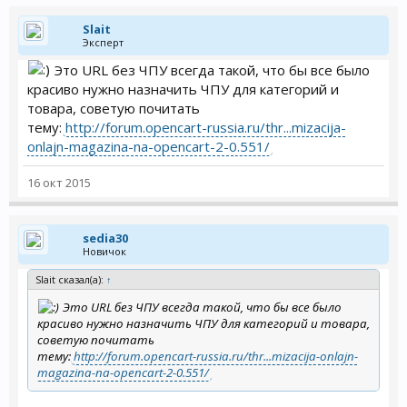
Slait
Эксперт
Это URL без ЧПУ всегда такой, что бы все было
красиво нужно назначить ЧПУ для категорий и
товара, советую почитать
тему:
http://forum.opencart-russia.ru/thr...mizacija-
onlajn-magazina-na-opencart-2-0.551/
16 окт 2015
sedia30
Новичок
Slait сказал(а):
↑
Это URL без ЧПУ всегда такой, что бы все было
красиво нужно назначить ЧПУ для категорий и товара,
советую почитать
тему:
http://forum.opencart-russia.ru/thr...mizacija-onlajn-
magazina-na-opencart-2-0.551/