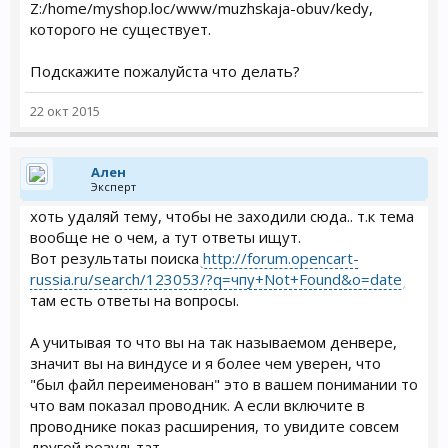
Z:/home/myshop.loc/www/muzhskaja-obuv/kedy,
которого не существует.
Подскажите пожалуйста что делать?
22 окт 2015
Ален
Эксперт
хоть удаляй тему, чтобы не заходили сюда.. т.к тема
вообще не о чем, а тут ответы ищут.
Вот результаты поиска
http://forum.opencart-
russia.ru/search/123053/?q=чпу+Not+Found&o=date
там есть ответы на вопросы.
А учитывая то что вы на так называемом денвере,
значит вы на виндусе и я более чем уверен, что
"был файл переименован" это в вашем понимании то
что вам показал проводник. А если включите в
проводнике показ расширения, то увидите совсем
другой результат.