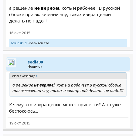
а решение
не верное!,
хоть и рабочее!! В русской
сборке при включении чпу, таких извращений
делать не надо!!!!
16 окт 2015
solunski.d
нравится это.
sedia30
Новичок
Vlad сказал(а):
↑
а решение
не верное!,
хоть и рабочее!! В русской сборке
при включении чпу, таких извращений делать не надо!!!!
К чему это извращение может привести? А то уже
беспокоюсь...
19 окт 2015