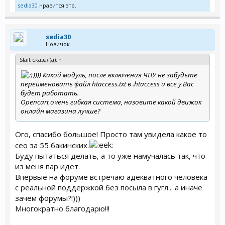
sedia30
нравится это.
sedia30
Новичок
Slait сказал(а):
↑
)))) Какой модуль, после включения ЧПУ не забудьте
переименовать файл htaccess.txt в .htaccess и все у Вас
будет работать.
Opencart очень гибкая система, назовите какой движок
онлайн магазина лучше?
Ого, спасибо большое! Просто там увидела какое то
сео за 55 бакинских.
Буду пытаться делать, а то уже намучалась так, что
из меня пар идет.
Впервые на форуме встречаю адекватного человека
с реальной поддержкой без посыла в гугл... а иначе
зачем форумы?!)))
Многократно благодарю!!!