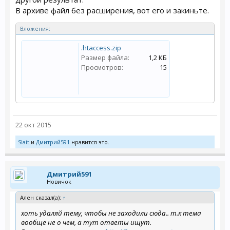
В архиве файл без расширения, вот его и закиньте.
Вложения:
.htaccess.zip
Размер файла:
1,2 КБ
Просмотров:
15
22 окт 2015
Slait
и
Дмитрий591
нравится это.
Дмитрий591
Новичок
Ален сказал(а):
↑
хоть удаляй тему, чтобы не заходили сюда.. т.к тема
вообще не о чем, а тут ответы ищут.