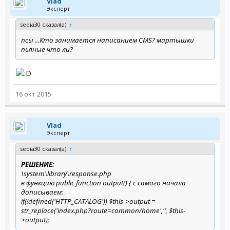
Vlad
Эксперт
sedia30 сказал(а):
↑
псы ...Кто занимается написанием CMS? мартышки
пьяные что ли?
16 окт 2015
Vlad
Эксперт
sedia30 сказал(а):
↑
РЕШЕНИЕ:
\system\library\response.php
в функцию public function output() { с самого начала
дописываем:
if(!defined('HTTP_CATALOG')) $this->output =
str_replace('index.php?route=common/home','', $this-
>output);