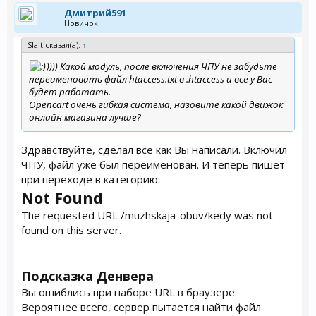
Дмитрий591
Новичок
Slait сказал(а):
↑
)))) Какой модуль, после включения ЧПУ не забудьте
переименовать файл htaccess.txt в .htaccess и все у Вас
будет работать.
Opencart очень гибкая система, назовите какой движок
онлайн магазина лучше?
Здравствуйте, сделал все как Вы написали. Включил
ЧПУ, файл уже был переименован. И теперь пишет
при переходе в категорию:
Not Found
The requested URL /muzhskaja-obuv/kedy was not
found on this server.
Подсказка Денвера
Вы ошиблись при наборе URL в браузере.
Вероятнее всего, сервер пытается найти файл