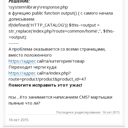
РЕШЕНИЕ:
\system\library\response.php
в функцию public function output() { с самого начала
дописываем:
if(!defined('HTTP_CATALOG')) $this->output =
str_replace('index.php?route=common/home','', $this-
>output);
------
А проблема оказывается со всеми страницами,
вместо положенного
https://адрес
сайта/категория/товар
Переходит черти куда:
https://адрес
сайта/index.php?
route=product/product&product_id=47
Помогите исправить этот ужас!
псы ...Кто занимается написанием CMS? мартышки
пьяные что ли?
Последнее редактирование:
16 окт 2015
16 окт 2015