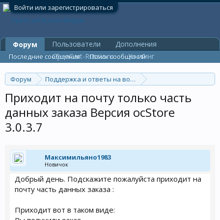
Войти или зарегистрироваться
Пользователи
Дополнения
Форум
OpenCart-Russia.ru
Хостинг
Последние сообщения
Поиск сообщений
Форум
Поддержка и ответы на вопросы
Ошибки и их решения
Приходит на почту только часть
данных заказа Версия ocStore
3.0.3.7
Максимильяно1983
Новичок
Добрый день. Подскажите пожалуйста приходит на
почту часть данных заказа :
Приходит вот в таком виде: