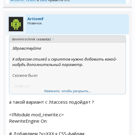
ArtiomF
Новичок
devimirochnik сказал(а):
↑
Здравствуйте
К адресам стилей и скриптов нужно добавить какой-
нибудь дополнительный параметр.
Скажем было
../style.css
Нажмите, чтобы раскрыть...
Стало
а такой вариант с .htaccess подойдет ?
../style.css?v=1.1
<IfModule mod_rewrite.c>
RewriteEngine On
# Добавляем ?v=XXX к CSS-файлам