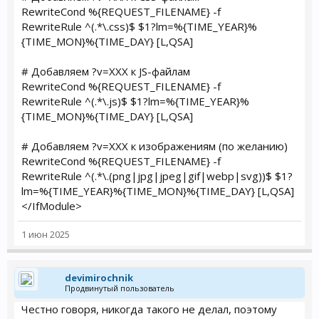
RewriteCond %{REQUEST_FILENAME} -f
RewriteRule ^(.*\.css)$ $1?lm=%{TIME_YEAR}%
{TIME_MON}%{TIME_DAY} [L,QSA]
# Добавляем ?v=XXX к JS-файлам
RewriteCond %{REQUEST_FILENAME} -f
RewriteRule ^(.*\.js)$ $1?lm=%{TIME_YEAR}%
{TIME_MON}%{TIME_DAY} [L,QSA]
# Добавляем ?v=XXX к изображениям (по желанию)
RewriteCond %{REQUEST_FILENAME} -f
RewriteRule ^(.*\.(png|jpg|jpeg|gif|webp|svg))$ $1?
lm=%{TIME_YEAR}%{TIME_MON}%{TIME_DAY} [L,QSA]
</IfModule>
1 июн 2025
devimirochnik
Продвинутый пользователь
Честно говоря, никогда такого не делал, поэтому