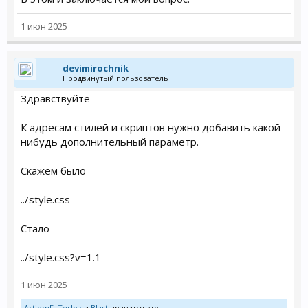
1 июн 2025
devimirochnik
Продвинутый пользователь
Здравствуйте
К адресам стилей и скриптов нужно добавить какой-
нибудь дополнительный параметр.
Скажем было
../style.css
Стало
../style.css?v=1.1
1 июн 2025
ArtiomF
,
Tesloz
и
Blast
нравится это.