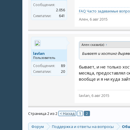
Сообщения:
2.056
FAQ Часто задаваемые вопро
Симпатии:
641
Ален
,
6 авг 2015
Ален сказал(а):
↑
lavlan
Бывает и хостинг дыряв
Пользователь
Сообщения:
89
бывает, и не только хо
Симпатии:
20
месяца, предоставлял с
вообще и я ни куда зай
lavlan
,
6 авг 2015
Страница 2 из 2
< Назад
1
2
Форум
Поддержка и ответы на вопросы
Общ