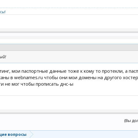
сы!
ый!
стинг, мои паспортные данные тоже к кому то протекли, а пас
каны в webnames.ru чтобы они мои домены на другого хостера
ти не мог чтобы прописать днс-ы
(Вы до
ие вопросы