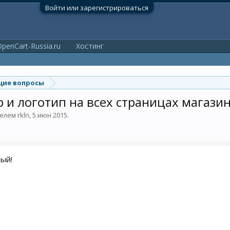
Войти или зарегистрироваться
penCart-Russia.ru
Хостинг
ие вопросы
и логотип на всех страницах магазин
телем
rkln
,
5 июн 2015
.
ый!