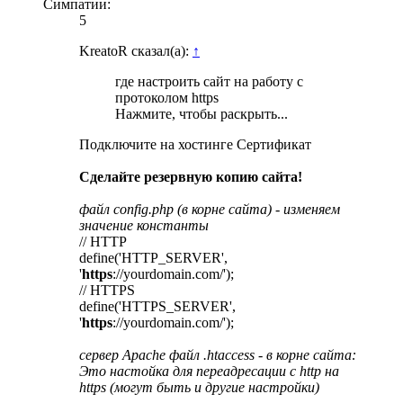
Симпатии:
5
KreatoR сказал(а):
↑
где настроить сайт на работу с
протоколом https
Нажмите, чтобы раскрыть...
Подключите на хостинге Сертификат
Сделайте резервную копию сайта!
файл config.php (в корне сайта) - изменяем
значение константы
// HTTP
define('HTTP_SERVER',
'
https
://yourdomain.com/');
// HTTPS
define('HTTPS_SERVER',
'
https
://yourdomain.com/');
сервер Apache файл .htaccess - в корне сайта:
Это настойка для переадресации с http на
https (могут быть и другие настройки)