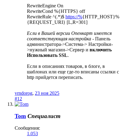
RewriteEngine On
RewriteCond %{HTTPS} off
RewriteRule ^(.*)$
https://%
{HTTP_HOST}%
{REQUEST_URI} [L,R=301]
Если в Вашей версии Опенкарт имеется
соответствующая настройка
- Панель
администратора->Система-> Настройки-
>нужный магазин->Сервер и
включить
Использовать SSL
.
Если в описаниях товаров, в блоге, в
шаблонах или еще где-то вписаны ссылки с
http прийдется переписать.
vrndorog
,
23 ноя 2025
#12
Tom
Специалист
Сообщения:
1.053