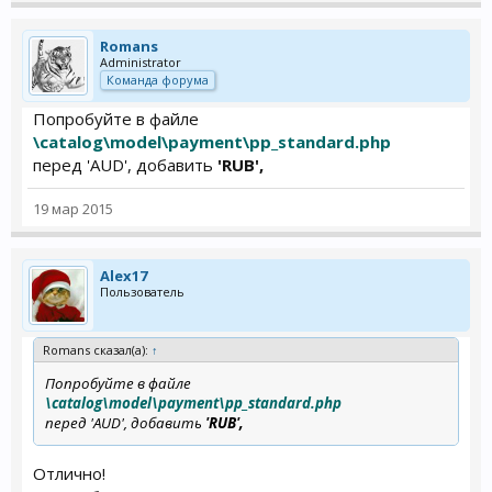
Romans
Administrator
Команда форума
Попробуйте в файле
\catalog\model\payment\pp_standard.php
перед 'AUD', добавить
'RUB',
19 мар 2015
Alex17
Пользователь
Romans сказал(а):
↑
Попробуйте в файле
\catalog\model\payment\pp_standard.php
перед 'AUD', добавить
'RUB',
Отлично!