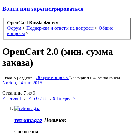
Войти или зарегистрироваться
OpenCart Russia Форум
Форум
>
Поддержка и ответы на вопросы
>
Общие
вопросы
>
OpenCart 2.0 (мин. сумма
заказа)
Тема в разделе "
Общие вопросы
", создана пользователем
Norton
,
24 янв 2015
.
Страница 7 из 9
< Назад
1
←
4
5
6
7
8
→
9
Вперёд >
retromagaz
Новичок
Сообщения: