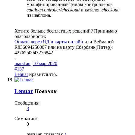
модифицированные файлы контроллеров
catalog/controller/checkout/
и каталог
checkout
из шаблона.
Хотите больше бесплатных решений? Принимаю
благодарности:
Оплата через ЯД и карты онлайн
или Вебманей
R836094250007 или на карту Сбербанк(Питер):
4276550043276842
.
mars1an
,
10 мар 2020
#137
Lenuar
нравится это.
Lenuar
Новичок
Сообщения:
3
Симпатии:
0
mars1an сказал(а):
↑