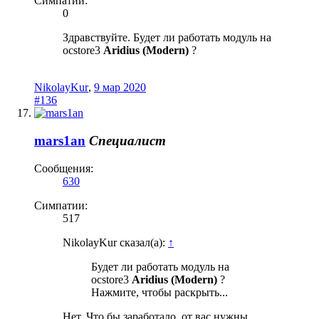
Симпатии:
0
Здравствуйте. Будет ли работать модуль на
ocstore3
Aridius (Modern)
?
NikolayKur
,
9 мар 2020
#136
mars1an
Специалист
Сообщения:
630
Симпатии:
517
NikolayKur сказал(а):
↑
Будет ли работать модуль на
ocstore3
Aridius (Modern)
?
Нажмите, чтобы раскрыть...
Нет. Что бы заработало, от вас нужны