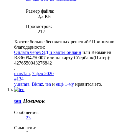
Размер файла:
2,2 КБ
Просмотров:
212
Хотите больше бесплатных решений? Принимаю
благодарности:
Оплата через ЯД и карты онлайн
или Вебманей
R836094250007 или на карту Сбербанк(Питер):
4276550043276842
.
mars1an
,
7 фев 2020
#134
yurarara
,
Bkmz
,
ten
и
ещё 1-му
нравится это.
ten
Новичок
Сообщения:
23
Симпатии: