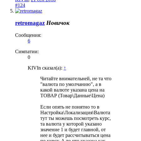
#124
retromagaz
Новичок
Сообщения:
6
Симпатии:
0
KIVIn сказал(а):
↑
Читайте внимательней, не та что
"валюта по умолчанию", а в
какой валюте указана цена на
ТОВАР (Товар\Данные\Цена)
Если опять не понятно то в
Настройка\Локализация\Валюта
тут ты можешь посмотреть курс,
та валюта у которой указано
значение 1 и будет главной, от
нее и будет рассчитываться цена
по курсу. А то что указана как