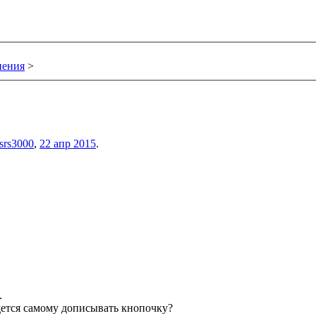
нения
>
srs3000
,
22 апр 2015
.
.
дется самому дописывать кнопочку?