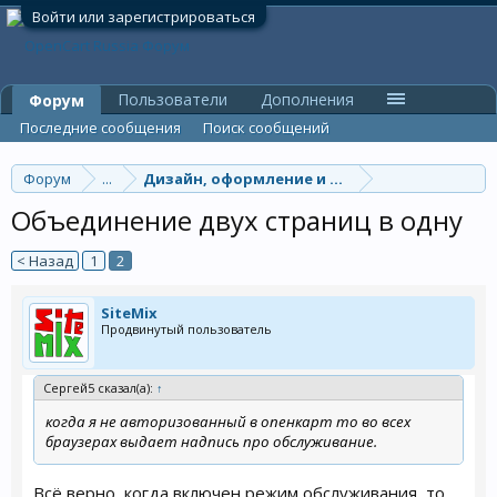
Войти или зарегистрироваться
Пользователи
Дополнения
Форум
Последние сообщения
Поиск сообщений
Форум
...
Дизайн, оформление и шаблоны
Объединение двух страниц в одну
< Назад
1
2
SiteMix
Продвинутый пользователь
Сергей5 сказал(а):
↑
когда я не авторизованный в опенкарт то во всех
браузерах выдает надпись про обслуживание.
Всё верно, когда включен режим обслуживания, то