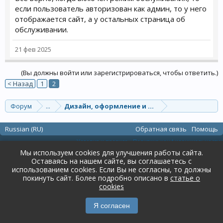
если пользователь авторизован как админ, то у него
отображается сайт, а у остальных страница об
обслуживании.
21 фев 2025
(Вы должны войти или зарегистрироваться, чтобы ответить.)
< Назад
1
2
Форум
...
Дизайн, оформление и шаблоны
Russian (RU)
Обратная связь
Помощь
Условия и правила
Политика конфиденциальности
Forum software by XenForo™
Мы используем cookies для улучшения работы сайта.
Перевод:
XF-Russia.ru
Оставаясь на нашем сайте, вы соглашаетесь с
использованием cookies. Если Вы не согласны, то должны
покинуть сайт. Более подробно описано в
статье о
cookies
Я согласен