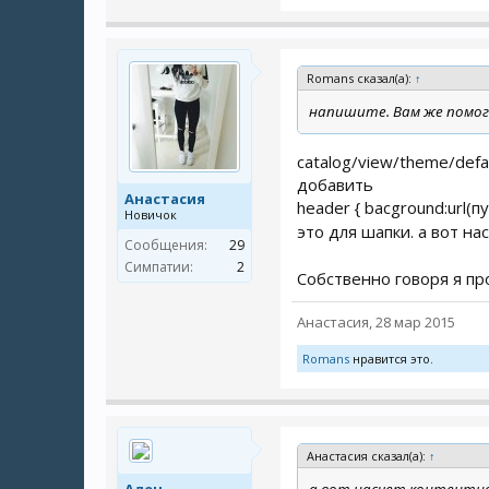
Romans сказал(а):
↑
напишите. Вам же помо
catalog/view/theme/defa
добавить
Анастасия
header { bacground:url(пу
Новичок
это для шапки. а вот н
Сообщения:
29
Симпатии:
2
Собственно говоря я пр
Анастасия
,
28 мар 2015
Romans
нравится это.
Анастасия сказал(а):
↑