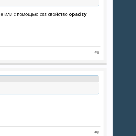
ое или с помощью css свойство
opacity
#8
#9