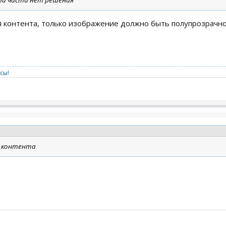
ой части нет решения
я контента, только изображение должно быть полупрозрачн
сы!
я контента