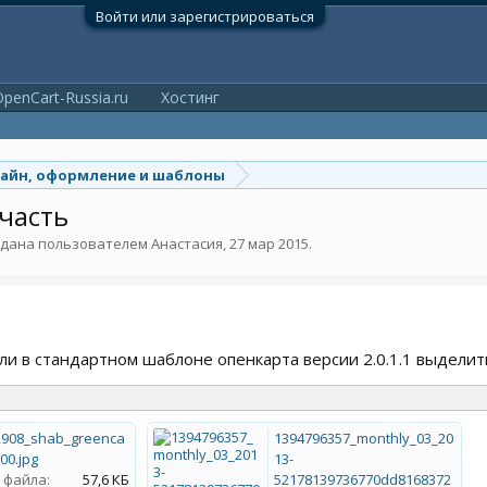
Войти или зарегистрироваться
penCart-Russia.ru
Хостинг
айн, оформление и шаблоны
часть
оздана пользователем
Анастасия
,
27 мар 2015
.
и в стандартном шаблоне опенкарта версии 2.0.1.1 выделить
2908_shab_greenca
1394796357_monthly_03_20
00.jpg
13-
 файла:
57,6 КБ
52178139736770dd8168372