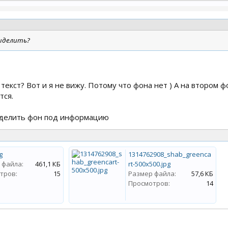
ыделить?
текст? Вот и я не вижу. Потому что фона нет ) А на втором ф
тся.
ыделить фон под информацию
g
1314762908_shab_greenca
 файла:
461,1 КБ
rt-500x500.jpg
тров:
15
Размер файла:
57,6 КБ
Просмотров:
14