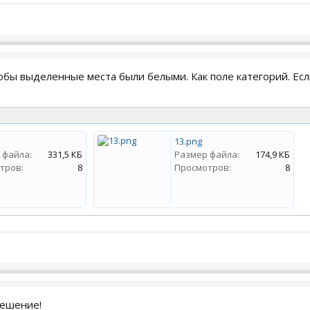
бы выделенные места были белыми. Как поле категорий. Есл
13.png
 файла:
331,5 КБ
Размер файла:
174,9 КБ
тров:
8
Просмотров:
8
решение!