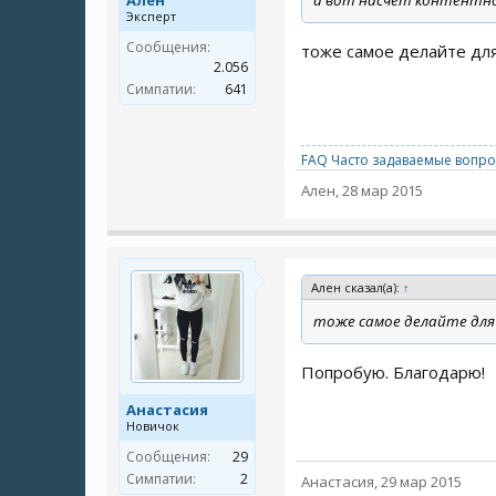
Ален
а вот насчет контентн
Эксперт
Сообщения:
тоже самое делайте дл
2.056
Симпатии:
641
FAQ Часто задаваемые вопро
Ален
,
28 мар 2015
Ален сказал(а):
↑
тоже самое делайте дл
Попробую. Благодарю!
Анастасия
Новичок
Сообщения:
29
Симпатии:
2
Анастасия
,
29 мар 2015