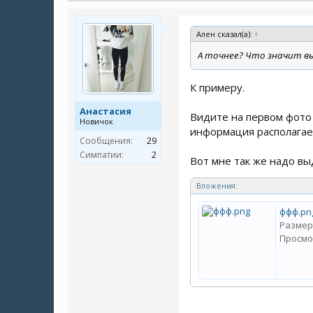
Ален сказал(а):
↑
А точнее? Что значит в
К примеру.
Анастасия
Видите на первом фото 
Новичок
информация располагае
Сообщения:
29
Симпатии:
2
Вот мне так же надо в
Вложения:
ффф.pn
Размер
Просмо