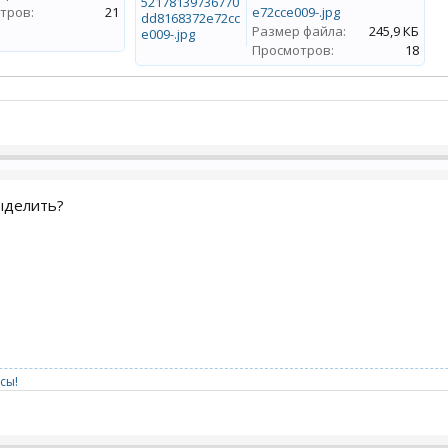
тров:
21
e72cce009-.jpg
Размер файла:
245,9 КБ
Просмотров:
18
ыделить?
сы!