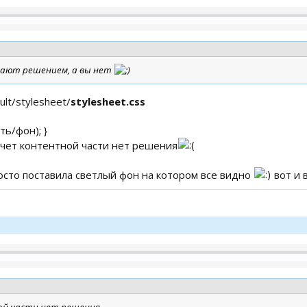
гают решением, а вы нет
ult/stylesheet/
stylesheet.css
ть/фон); }
асчет контентной части нет решения
осто поставила светлый фон на котором все видно
вот и 