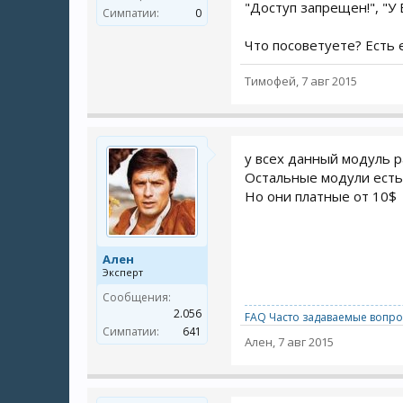
"Доступ запрещен!", "У 
Симпатии:
0
Что посоветуете? Есть
Тимофей
,
7 авг 2015
у всех данный модуль р
Остальные модули есть 
Но они платные от 10$
Ален
Эксперт
Сообщения:
2.056
FAQ Часто задаваемые вопро
Симпатии:
641
Ален
,
7 авг 2015