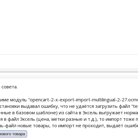
 совета.
ме модуль "opencart-2-x-export-import-multilingual-2-27.ocm
становки выдавал ошибку, что не удаётся загрузить файл "tem
ные в базовом шаблоне) из сайта в Эксель выгружает норма
 в файл Эксель (цена, метки разные и т.д.), то импорт тоже
ль-файл новые товары, то импорт не проходит, выдаёт ошибк
ового товара