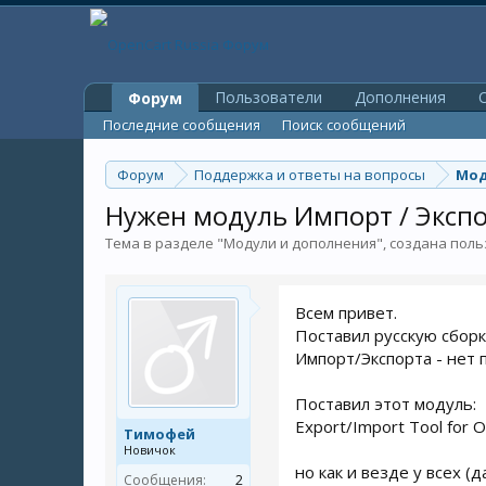
Пользователи
Дополнения
O
Форум
Последние сообщения
Поиск сообщений
Форум
Поддержка и ответы на вопросы
Мод
Нужен модуль Импорт / Экспо
Тема в разделе "
Модули и дополнения
", создана пол
Всем привет.
Поставил русскую сборку
Импорт/Экспорта - нет 
Поставил этот модуль:
Export/Import Tool for O
Тимофей
Новичок
но как и везде у всех (
Сообщения:
2