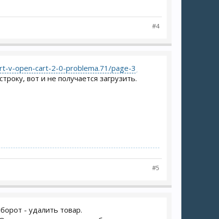
#4
port-v-open-cart-2-0-problema.71/page-3
троку, вот и не получается загрузить.
#5
борот - удалить товар.