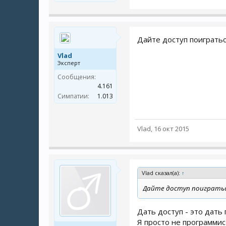
Дайте доступ поигратьс
Vlad
Эксперт
Сообщения:
4.161
Симпатии:
1.013
Vlad
,
16 окт 2015
Vlad сказал(а):
↑
Дайте доступ поигратьс
Дать доступ - это дать
Я просто не программист