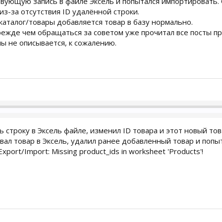
вующую запись в файле Эксель и попытался импортировать. 
из-за отсутствия ID удалённой строки.
аталог/товары добавляется товар в базу нормально.
прежде чем обращаться за советом уже прочитал все посты пр
ы не описывается, к сожалению.
 строку в Эксель файле, изменил ID товара и этот новый тов
вал товар в Эксель, удалил ранее добавленный товар и попы
ort/Import: Missing product_ids in worksheet 'Products'!