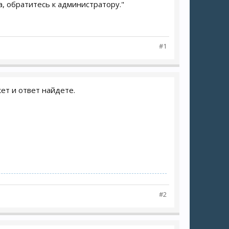
а, обратитесь к администратору."
#1
ет и ответ найдете.
#2