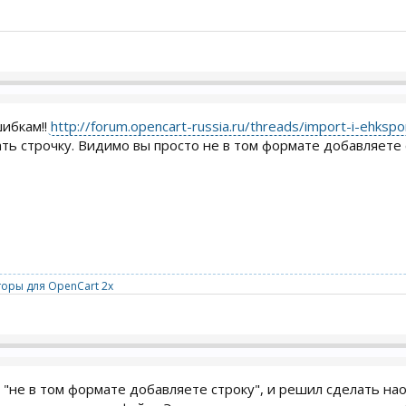
шибкам!!
http://forum.opencart-russia.ru/threads/import-i-ehks
ать строчку. Видимо вы просто не в том формате добавляете с
оры для OpenCart 2x
о "не в том формате добавляете строку", и решил сделать нао