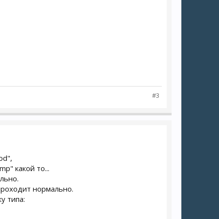
#3
od",
p" какой то...
льно.
 проходит нормально.
у типа: