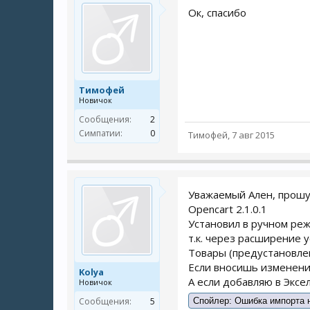
Ок, спасибо
Тимофей
Новичок
Сообщения:
2
Симпатии:
0
Тимофей
,
7 авг 2015
Уважаемый Ален, прошу
Opencart 2.1.0.1
Установил в ручном режи
т.к. через расширение у
Товары (предустановлен
Если вносишь изменения
Kolya
А если добавляю в Эксе
Новичок
Сообщения:
5
Спойлер:
Ошибка импорта н