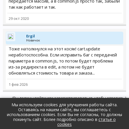
передается массив, а в common.js просто так, забыли
так как работает и так.
29 окт 2020
Ergil
Новичок
Тоже натолкнулся на этот косяк! cart.update
неработоспособна. Если исправить баг с передачей
параметра в сommon.js, то потом будет проблема
из-за редиректа в edit, а потом не будет
обновляться стоимость товара и заказа...
1 фев 2026
(Вы должны войти или зарегистрироваться, чтобы ответить.)
Мы используем cookies для улучшения работы сайта.
Оставаясь на нашем сайте, вы соглашаетесь с
Форум
...
Ошибки и их решения
использованием cookies. Если Вы не согласны, то должны
покинуть сайт. Более подробно описано в
статье о
Russian (RU)
Обратная связь
Помощь
cookies