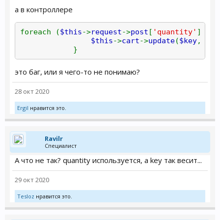
а в контроллере
foreach (
$this
->
request
->
post
[
'quantity'
] as
$this
->
cart
->
update
(
$key
,
$va
}
это баг, или я чего-то не понимаю?
28 окт 2020
Ergil
нравится это.
Ravilr
Специалист
А что не так? quantity используется, а key так весит...
29 окт 2020
Tesloz
нравится это.