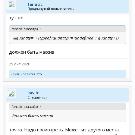
fanatic
Продвинутый пользователь
тут же
fanatic сказал(а):
↑
'&quantity=' + (typeof (quantity) != 'undefined' ? quantity : 1)
должен быть массив
29 окт 2020
Ravilr
нравится это.
Ravilr
Специалист
fanatic сказал(а):
↑
должен быть массив
точно. Надо посмотреть. Может из другого места