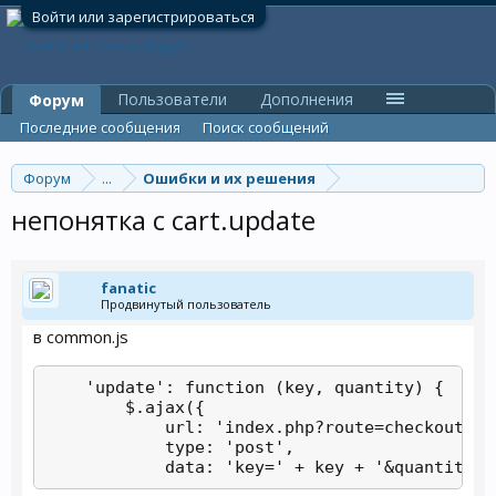
Войти или зарегистрироваться
Пользователи
Дополнения
Форум
Последние сообщения
Поиск сообщений
Форум
...
Ошибки и их решения
непонятка с cart.update
fanatic
Продвинутый пользователь
в common.js
    'update': function (key, quantity) {

        $.ajax({

            url: 'index.php?route=checkout/car
            type: 'post',

            data: 'key=' + key + '&quantity='