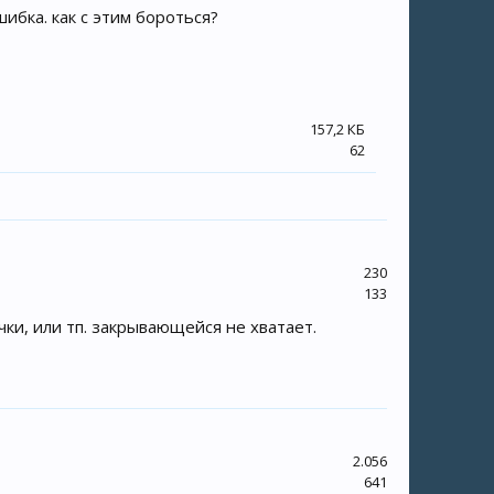
ибка. как с этим бороться?
157,2 КБ
62
230
133
чки, или тп. закрывающейся не хватает.
2.056
641