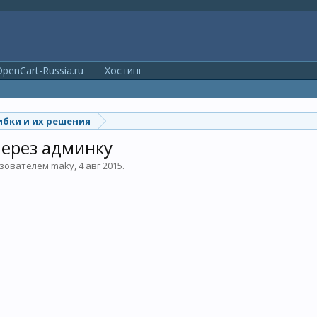
penCart-Russia.ru
Хостинг
бки и их решения
через админку
льзователем
maky
,
4 авг 2015
.