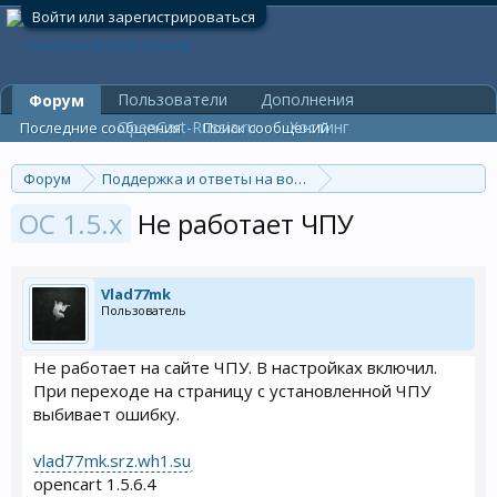
Войти или зарегистрироваться
Пользователи
Дополнения
Форум
OpenCart-Russia.ru
Хостинг
Последние сообщения
Поиск сообщений
Форум
Поддержка и ответы на вопросы
Общие вопросы
OC 1.5.x
Не работает ЧПУ
Vlad77mk
Пользователь
Не работает на сайте ЧПУ. В настройках включил.
При переходе на страницу с установленной ЧПУ
выбивает ошибку.
vlad77mk.srz.wh1.su
opencart 1.5.6.4