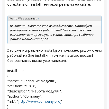
oc_extension_install - никакой реакции на сайте.
World-Web сказал(а):
↑
Выложить можете что выкладываете? Попробуем
разобраться что не работает? Там есть кое какие
изменения которые нужно учитывать при создании
файлов модификаторов.
Это уже исправлено: install.json положен, рядом с ним
рабочий на 3ке install.xml (он же install.ocmod.xml -
без разницы, выше уже написал).
install.json:
{
"name": "Название модуля",
"version": "1.0.0",
"description": "Работа модуля.",
"author": "Company",
"link": "
http://www.company.pro
"
}