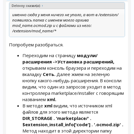
Delovoy сказал(а):
↑
именно сюда у меня ничего не упало, а вот в /extension/
появилась папка с именем моего архива
mod_name.ocmod.zip и с файлами из него:
/extension/mod_name/*
Попробуем разобраться.
Переходим на страницу
модули/
расширения ->Установка расширений,
открываем консоль браузера и переходим на
вкаладку
Сеть.
Далее жмем на зеленую
кнопку какого-нибудь расширения. В консоли
видим, что один из запросов уходит в метод
контроллера marketplace/installer с говорящим
названием
xml.
В методе
xml
видим, что источником xml
файлов для этого метода является
DIR_STORAGE . 'marketplace/' .
$extension_install_info['code'] . '.ocmod.zip' .
Метод находит в этой директории папку