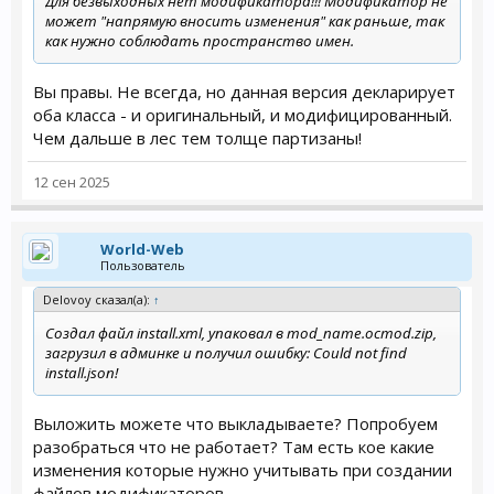
Для безвыходных нет модификатора!!! Модификатор не
может "напрямую вносить изменения" как раньше, так
как нужно соблюдать пространство имен.
Вы правы. Не всегда, но данная версия декларирует
оба класса - и оригинальный, и модифицированный.
Чем дальше в лес тем толще партизаны!
12 сен 2025
World-Web
Пользователь
Delovoy сказал(а):
↑
Cоздал файл install.xml, упаковал в mod_name.ocmod.zip,
загрузил в админке и получил ошибку: Could not find
install.json!
Выложить можете что выкладываете? Попробуем
разобраться что не работает? Там есть кое какие
изменения которые нужно учитывать при создании
файлов модификаторов.