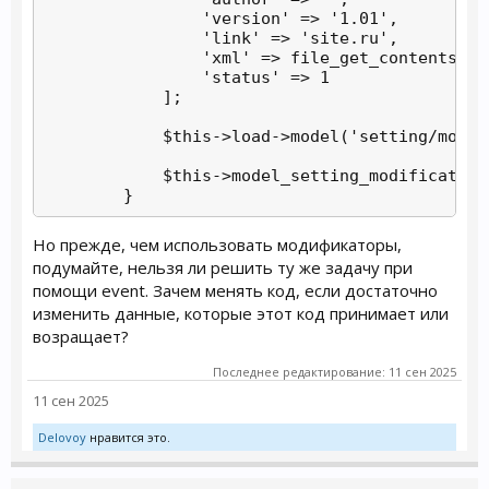
                'version' => '1.01',

                'link' => 'site.ru',

                'xml' => file_get_contents($fi
                'status' => 1

            ];

            $this->load->model('setting/modifi
            $this->model_setting_modification
        }
Но прежде, чем использовать модификаторы,
подумайте, нельзя ли решить ту же задачу при
помощи event. Зачем менять код, если достаточно
изменить данные, которые этот код принимает или
возращает?
Последнее редактирование:
11 сен 2025
11 сен 2025
Delovoy
нравится это.