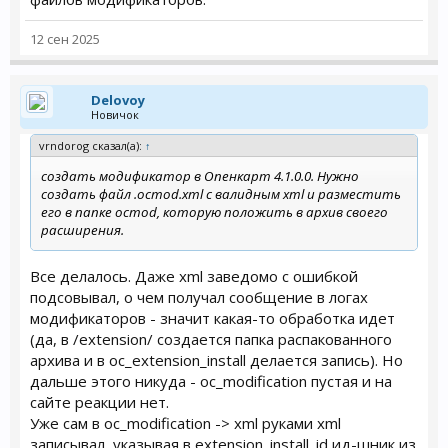
12 сен 2025
Delovoy
Новичок
vrndorog сказал(а):
↑
создать модификатор в Опенкарт 4.1.0.0. Нужно
создать файл .ocmod.xml с валидным xml и разместить
его в папке ocmod, которую положить в архив своего
расширения.
Все делалось. Даже xml заведомо с ошибкой
подсовывал, о чем получал сообщение в логах
модификаторов - значит какая-то обработка идет
(да, в /extension/ создается папка распакованного
архива и в oc_extension_install делается запись). Но
дальше этого никуда - oc_modification пустая и на
сайте реакции нет.
Уже сам в oc_modification -> xml руками xml
записывал, указывая в extension_install_id ид-шник из