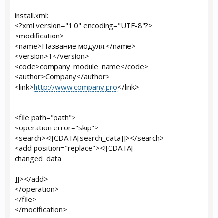
install.xml:
<?xml version="1.0" encoding="UTF-8"?>
<modification>
<name>Название модуля.</name>
<version>1</version>
<code>company_module_name</code>
<author>Company</author>
<link>
http://www.company.pro
</link>
<file path="path">
<operation error="skip">
<search><![CDATA[search_data]]></search>
<add position="replace"><![CDATA[
changed_data
]]></add>
</operation>
</file>
</modification>