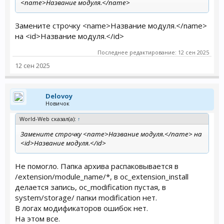
<name>Название модуля.</name>
Замените строчку <name>Название модуля.</name>
на <id>Название модуля.</id>
Последнее редактирование:
12 сен 2025
12 сен 2025
Delovoy
Новичок
World-Web сказал(а):
↑
Замените строчку <name>Название модуля.</name> на
<id>Название модуля.</id>
Не помогло. Папка архива распаковывается в
/extension/module_name/*, в oc_extension_install
делается запись, oc_modification пустая, в
system/storage/ папки modification нет.
В логах модификаторов ошибок нет.
На этом все.