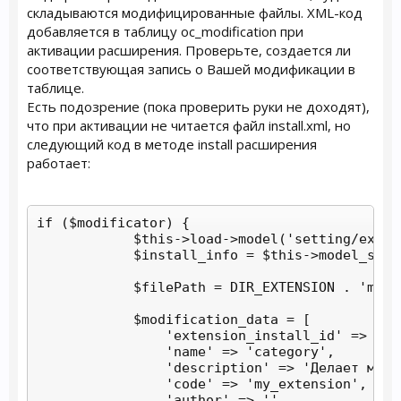
складываются модифицированные файлы. XML-код
добавляется в таблицу oc_modification при
активации расширения. Проверьте, создается ли
соответствующая запись о Вашей модификации в
таблице.
Есть подозрение (пока проверить руки не доходят),
что при активации не читается файл install.xml, но
следующий код в методе install расширения
работает:
if ($modificator) {

            $this->load->model('setting/extens
            $install_info = $this->model_sett
            $filePath = DIR_EXTENSION . 'my_e
            $modification_data = [

                'extension_install_id' => $in
                'name' => 'category',

                'description' => 'Делает много
                'code' => 'my_extension',

                'author' => '',
