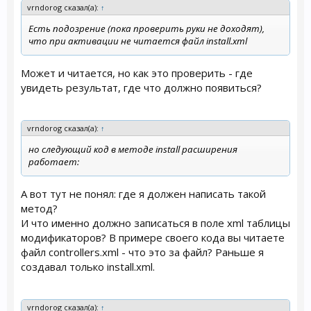
vrndorog сказал(а):
↑
Есть подозрение (пока проверить руки не доходят),
что при активации не читается файл install.xml
Может и читается, но как это проверить - где
увидеть результат, где что должно появиться?
vrndorog сказал(а):
↑
но следующий код в методе install расширения
работает:
А вот тут не понял: где я должен написать такой
метод?
И что именно должно записаться в поле xml таблицы
модификаторов? В примере своего кода вы читаете
файл controllers.xml - что это за файл? Раньше я
создавал только install.xml.
vrndorog сказал(а):
↑