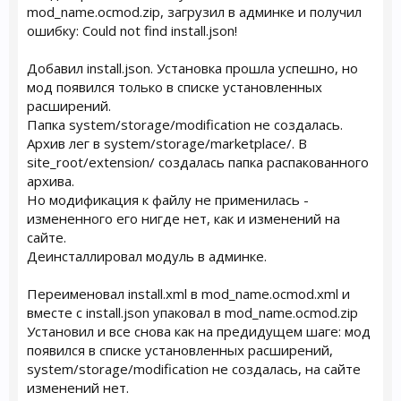
mod_name.ocmod.zip, загрузил в админке и получил
ошибку: Could not find install.json!
Добавил install.json. Установка прошла успешно, но
мод появился только в списке установленных
расширений.
Папка system/storage/modification не создалась.
Архив лег в system/storage/marketplace/. В
site_root/extension/ создалась папка распакованного
архива.
Но модификация к файлу не применилась -
измененного его нигде нет, как и изменений на
сайте.
Деинсталлировал модуль в админке.
Переименовал install.xml в mod_name.ocmod.xml и
вместе с install.json упаковал в mod_name.ocmod.zip
Установил и все снова как на предидущем шаге: мод
появился в списке установленных расширений,
system/storage/modification не создалась, на сайте
изменений нет.