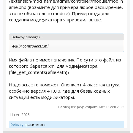
/extension/mod_name/admin/controller/module/mod_n
ame.php (возьмите для примера любое расширение,
это не обязательно module). Пример кода для
создания модификатора я приводил выше.
Delovoy сказал(а):
↑
файл controllers.xml
Имя файла не имеет значения. По сути это файл, из
которого берется xml для модификатора.
(file_get_contents($filePath))
Надеюсь, это поможет. Опенкарт 4 классная штука,
особенно версия 4.1.0.0, где для безвыходных
ситуаций есть модификаторы.
Последнее редактирование:
12 сен 2025
11 сен 2025
Delovoy
нравится это.