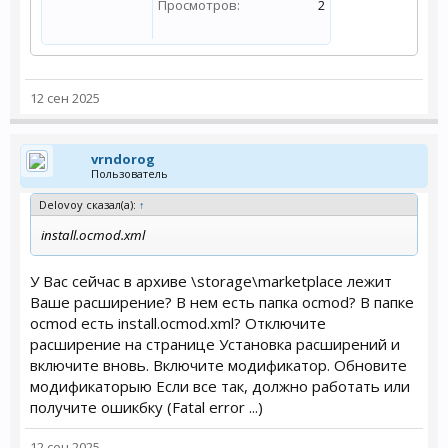
Просмотров:
2
12 сен 2025
vrndorog
Пользователь
Delovoy сказал(а):
↑
install.ocmod.xml
У Вас сейчас в архиве \storage\marketplace лежит
Ваше расширение? В нем есть папка ocmod? В папке
ocmod есть install.ocmod.xml? Отключите
расширение на странице Установка расширений и
включите вновь. Включите модификатор. Обновите
модификаторыю Если все так, должно работать или
получите ошикбку (Fatal error ...)
12 сен 2025