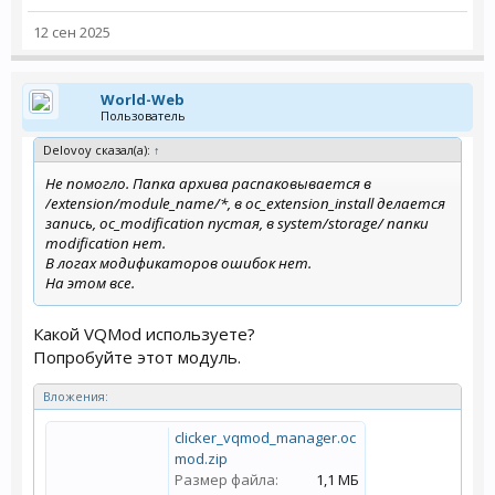
12 сен 2025
World-Web
Пользователь
Delovoy сказал(а):
↑
Не помогло. Папка архива распаковывается в
/extension/module_name/*, в oc_extension_install делается
запись, oc_modification пустая, в system/storage/ папки
modification нет.
В логах модификаторов ошибок нет.
На этом все.
Какой VQMod используете?
Попробуйте этот модуль.
Вложения:
clicker_vqmod_manager.oc
mod.zip
Размер файла:
1,1 МБ