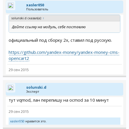
xasler050
Пользователь
solunski.d сказал(а):
↑
Дайте ссылку на модуль, себе поставлю
официальный под сборку 2x, ставил под русскую.
https://github.com/yandex-money/yandex-money-cms-
opencart2
29 сен 2015
solunski.d
Эксперт
тут vqmod, лан перепишу на ocmod за 10 минут
29 сен 2015
xasler050
нравится это.