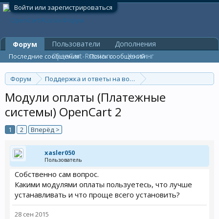
Войти или зарегистрироваться
Пользователи
Дополнения
Форум
OpenCart-Russia.ru
Хостинг
Последние сообщения
Поиск сообщений
Форум
Поддержка и ответы на вопросы
Общие вопросы
Модули оплаты (Платежные
системы) OpenCart 2
1
2
Вперёд >
xasler050
Пользователь
Собственно сам вопрос.
Какими модулями оплаты пользуетесь, что лучше
устанавливать и что проще всего установить?
28 сен 2015