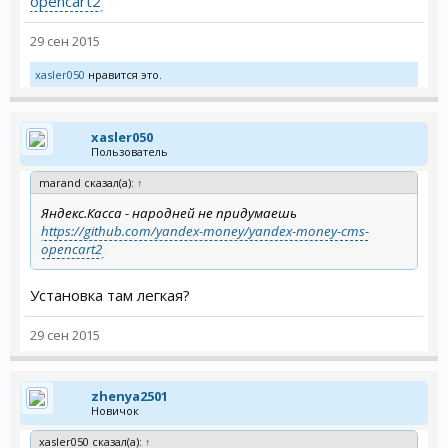
opencart2
29 сен 2015
xasler050
нравится это.
xasler050
Пользователь
marand сказал(а):
↑
Яндекс.Касса - народней не придумаешь
https://github.com/yandex-money/yandex-money-cms-
opencart2
Установка там легкая?
29 сен 2015
zhenya2501
Новичок
xasler050 сказал(а):
↑