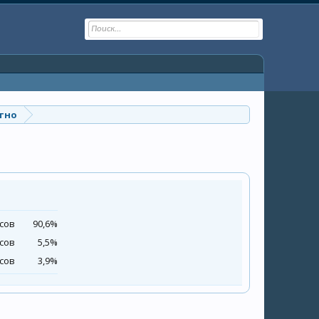
тно
осов
90,6%
осов
5,5%
осов
3,9%