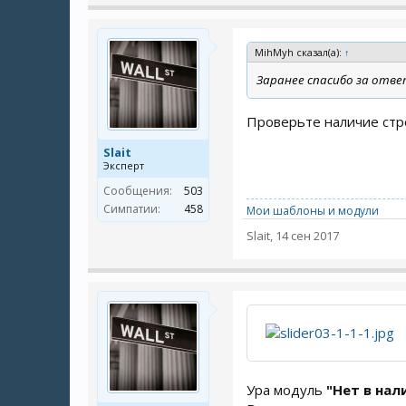
MihMyh сказал(а):
↑
Заранее спасибо за отве
Проверьте наличие стро
Slait
Эксперт
Сообщения:
503
Симпатии:
458
Мои шаблоны и модули
Slait
,
14 сен 2017
Ура модуль
"Нет в нал