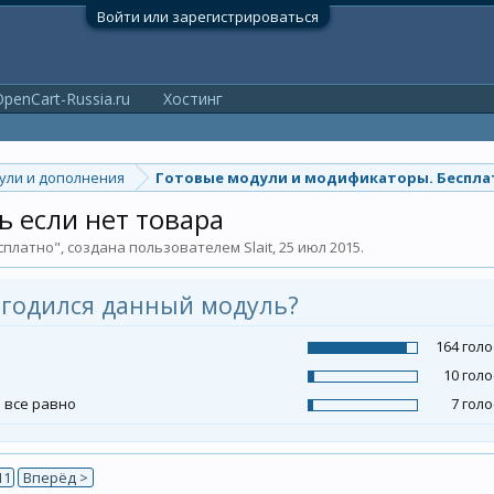
Войти или зарегистрироваться
penCart-Russia.ru
Хостинг
ули и дополнения
Готовые модули и модификаторы. Беспла
ь если нет товара
сплатно
", создана пользователем
Slait
,
25 июл 2015
.
годился данный модуль?
164 гол
10 гол
 все равно
7 гол
11
Вперёд >