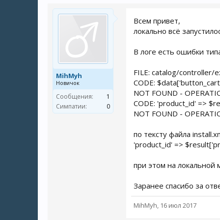
Всем привет,
локально всё запустилос
В логе есть ошибки типа
FILE: catalog/controller
MihMyh
CODE: $data['button_cart'
Новичок
NOT FOUND - OPERATIO
Сообщения:
1
CODE: 'product_id' => $res
Симпатии:
0
NOT FOUND - OPERATI
по тексту файла install
'product_id' => $result['pr
при этом на локальной 
Заранее спасибо за отве
MihMyh
,
16 июл 2017