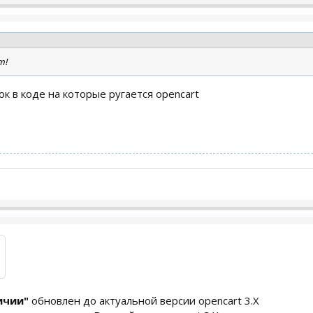
т!
к в коде на которые ругается opencart
ичии"
обновлен до актуальной версии opencart 3.X