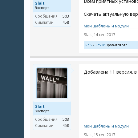
Всем приятных установо
Slait
Эксперт
Скачать актуальную ве
Сообщения:
503
Симпатии:
458
Мои шаблоны и модули
Slait
,
14 сен 2017
RoS
и
Ravilr
нравится это.
Добавлена 11 версия, в
Slait
Эксперт
Сообщения:
503
Симпатии:
458
Мои шаблоны и модули
Slait
,
15 сен 2017