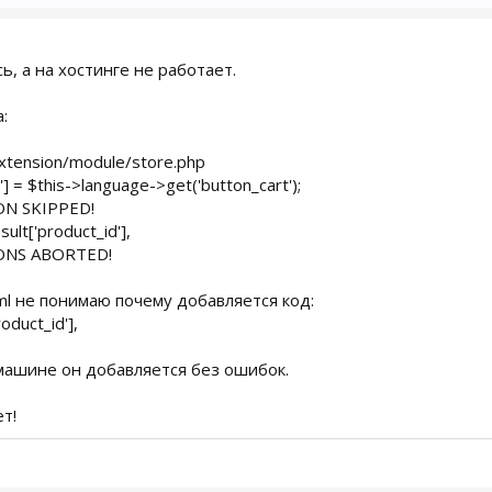
ь, а на хостинге не работает.
:
/extension/module/store.php
] = $this->language->get('button_cart');
N SKIPPED!
ult['product_id'],
ONS ABORTED!
.xml не понимаю почему добавляется код:
oduct_id'],
машине он добавляется без ошибок.
т!